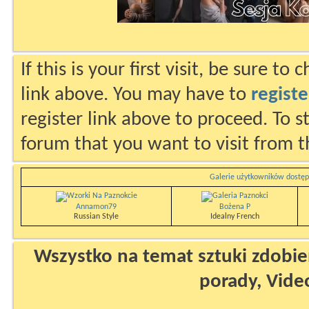
If this is your first visit, be sure to
link above. You may have to
registe
register link above to proceed. To s
forum that you want to visit from t
Galerie użytkowników dostęp
Annamon79
Bożena P
Russian Style
Idealny French
Wszystko na temat sztuki zdobien
porady, Vide