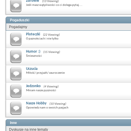
Zdrowie
(13 Viewing)
Jeśli masz wątpliwości co ci dolega-pytaj....
Pogaduszki
Pogadajmy
Ploteczki
(22 Viewing)
O paznokciach i nie tylko
Humor :)
(15 Viewing)
Śmieszności
Uczucia
Miłość/ przyjaźń/ zauroczenie
Jedzonko
(4 Viewing)
Mniam nasze pyszności
Nasze Hobby
(10 Viewing)
Opowiedz nam o swoich pasjach
Inne
Dyskusje na inne tematy