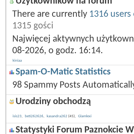
Użytkowników na forum
There are currently
1316 users 
1315 gości
Najwięcej aktywnych użytkowni
08-2026, o godz. 16:14.
kiniaa
Spam-O-Matic Statistics
98 Spammy Posts Automatical
Urodziny obchodzą
isis23
,
beti262626
,
kasandra262
(45),
Glamlexi
Statystyki Forum Paznokcie W