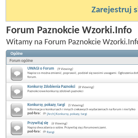
Zarejestruj s
Forum Paznokcie Wzorki.Info
Witamy na Forum Paznokcie Wzorki.Inf
Ogólne
Forum ogólne
UWAGI o Forum
(9 Viewing)
Napisz co można zmienić, poprawić, podziel się swoimi uwagami. Ogłoszenia do
forum.
Konkursy Zdobienia Paznokci
(8 Viewing)
Paznokciowe konkursy zdobień paznokci
Konkursy, pokazy, targi
(5 Viewing)
Informacje o konkursach i innych ciekawych wydarzeniach na forum i nie tylko
pod-fora :
[Arch] Konkursy, pokazy, targi
Przywitaj się
(6 Viewing)
Napisz dwa zdania o sobie. Przywitaj się z forumowiczami.
pod-fora :
Rangi