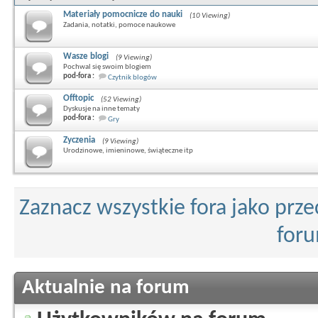
Materiały pomocnicze do nauki
(10 Viewing)
Zadania, notatki, pomoce naukowe
Wasze blogi
(9 Viewing)
Pochwal się swoim blogiem
pod-fora :
Czytnik blogów
Offtopic
(52 Viewing)
Dyskusje na inne tematy
pod-fora :
Gry
Zyczenia
(9 Viewing)
Urodzinowe, imieninowe, świąteczne itp
Zaznacz wszystkie fora jako prz
for
Aktualnie na forum