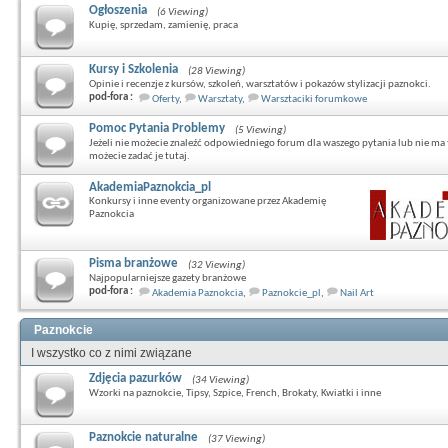
Ogłoszenia
(6 Viewing)
Kupię, sprzedam, zamienię, praca
Kursy i Szkolenia
(28 Viewing)
Opinie i recenzje z kursów, szkoleń, warsztatów i pokazów stylizacji paznokci.
pod-fora :
Oferty
,
Warsztaty
,
Warsztaciki forumkowe
Pomoc Pytania Problemy
(5 Viewing)
Jeżeli nie możecie znaleźć odpowiedniego forum dla waszego pytania lub nie ma 
możecie zadać je tutaj.
AkademiaPaznokcia_pl
Konkursy i inne eventy organizowane przez Akademię
Paznokcia
Pisma branżowe
(32 Viewing)
Najpopularniejsze gazety branżowe
pod-fora :
Akademia Paznokcia
,
Paznokcie_pl
,
Nail Art
Paznokcie
I wszystko co z nimi związane
Zdjęcia pazurków
(34 Viewing)
Wzorki na paznokcie, Tipsy, Szpice, French, Brokaty, Kwiatki i inne
Paznokcie naturalne
(37 Viewing)