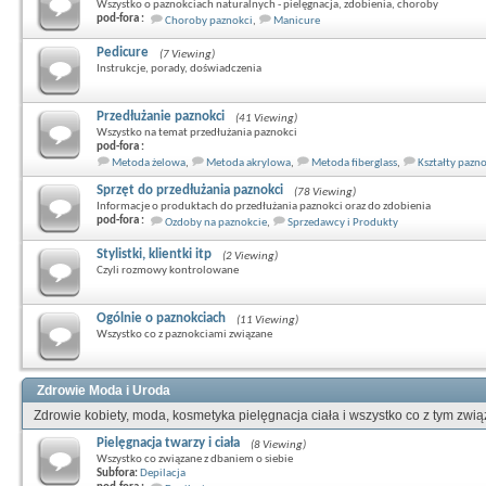
Wszystko o paznokciach naturalnych - pielęgnacja, zdobienia, choroby
pod-fora :
Choroby paznokci
,
Manicure
Pedicure
(7 Viewing)
Instrukcje, porady, doświadczenia
Przedłużanie paznokci
(41 Viewing)
Wszystko na temat przedłużania paznokci
pod-fora :
Metoda żelowa
,
Metoda akrylowa
,
Metoda fiberglass
,
Kształty pazn
Sprzęt do przedłużania paznokci
(78 Viewing)
Informacje o produktach do przedłużania paznokci oraz do zdobienia
pod-fora :
Ozdoby na paznokcie
,
Sprzedawcy i Produkty
Stylistki, klientki itp
(2 Viewing)
Czyli rozmowy kontrolowane
Ogólnie o paznokciach
(11 Viewing)
Wszystko co z paznokciami związane
Zdrowie Moda i Uroda
Zdrowie kobiety, moda, kosmetyka pielęgnacja ciała i wszystko co z tym zwi
Pielęgnacja twarzy i ciała
(8 Viewing)
Wszystko co związane z dbaniem o siebie
Subfora:
Depilacja