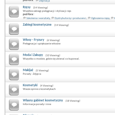
pod-fora :
Depilacja
Rzęsy
(54 Viewing)
Wszelkie zabiegi pielęgnacji i stylizacji rzęs
pod-fora :
Szkolenia i warsztaty
,
Dystrybutorzy i producenci
,
Ogłoszenia rzęsy
,
Zabiegi kosmetyczne
(14 Viewing)
Włosy - Fryzury
(6 Viewing)
Pielęgnacja i upiększanie włosów
Moda i Zakupy
(10 Viewing)
Wszystko o modzie, gdzie się ubierać co kupować.
Makijaż
(5 Viewing)
Porady - Zdjęcia
Kosmetyki
(4 Viewing)
Wasze opinie o kosmetykach
Własny gabinet kosmetyczny
(18 Viewing)
Informacje porady i inne