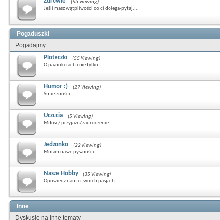
Zdrowie
(56 Viewing)
Jeśli masz wątpliwości co ci dolega-pytaj....
Pogaduszki
Pogadajmy
Ploteczki
(55 Viewing)
O paznokciach i nie tylko
Humor :)
(27 Viewing)
Śmieszności
Uczucia
(5 Viewing)
Miłość/ przyjaźń/ zauroczenie
Jedzonko
(22 Viewing)
Mniam nasze pyszności
Nasze Hobby
(35 Viewing)
Opowiedz nam o swoich pasjach
Inne
Dyskusje na inne tematy