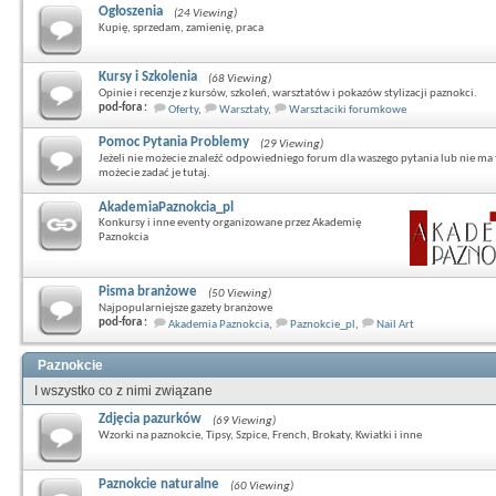
Ogłoszenia
(24 Viewing)
Kupię, sprzedam, zamienię, praca
Kursy i Szkolenia
(68 Viewing)
Opinie i recenzje z kursów, szkoleń, warsztatów i pokazów stylizacji paznokci.
pod-fora :
Oferty
,
Warsztaty
,
Warsztaciki forumkowe
Pomoc Pytania Problemy
(29 Viewing)
Jeżeli nie możecie znaleźć odpowiedniego forum dla waszego pytania lub nie ma 
możecie zadać je tutaj.
AkademiaPaznokcia_pl
Konkursy i inne eventy organizowane przez Akademię
Paznokcia
Pisma branżowe
(50 Viewing)
Najpopularniejsze gazety branżowe
pod-fora :
Akademia Paznokcia
,
Paznokcie_pl
,
Nail Art
Paznokcie
I wszystko co z nimi związane
Zdjęcia pazurków
(69 Viewing)
Wzorki na paznokcie, Tipsy, Szpice, French, Brokaty, Kwiatki i inne
Paznokcie naturalne
(60 Viewing)