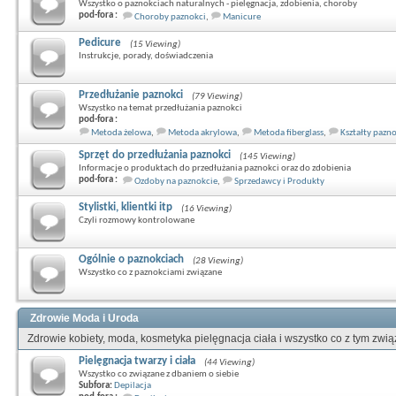
Wszystko o paznokciach naturalnych - pielęgnacja, zdobienia, choroby
pod-fora :
Choroby paznokci
,
Manicure
Pedicure
(15 Viewing)
Instrukcje, porady, doświadczenia
Przedłużanie paznokci
(79 Viewing)
Wszystko na temat przedłużania paznokci
pod-fora :
Metoda żelowa
,
Metoda akrylowa
,
Metoda fiberglass
,
Kształty pazn
Sprzęt do przedłużania paznokci
(145 Viewing)
Informacje o produktach do przedłużania paznokci oraz do zdobienia
pod-fora :
Ozdoby na paznokcie
,
Sprzedawcy i Produkty
Stylistki, klientki itp
(16 Viewing)
Czyli rozmowy kontrolowane
Ogólnie o paznokciach
(28 Viewing)
Wszystko co z paznokciami związane
Zdrowie Moda i Uroda
Zdrowie kobiety, moda, kosmetyka pielęgnacja ciała i wszystko co z tym zwi
Pielęgnacja twarzy i ciała
(44 Viewing)
Wszystko co związane z dbaniem o siebie
Subfora:
Depilacja