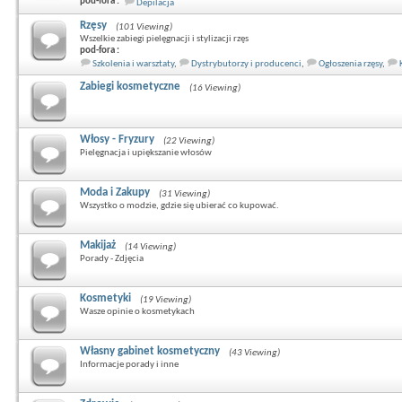
pod-fora :
Depilacja
Rzęsy
(101 Viewing)
Wszelkie zabiegi pielęgnacji i stylizacji rzęs
pod-fora :
Szkolenia i warsztaty
,
Dystrybutorzy i producenci
,
Ogłoszenia rzęsy
,
Zabiegi kosmetyczne
(16 Viewing)
Włosy - Fryzury
(22 Viewing)
Pielęgnacja i upiększanie włosów
Moda i Zakupy
(31 Viewing)
Wszystko o modzie, gdzie się ubierać co kupować.
Makijaż
(14 Viewing)
Porady - Zdjęcia
Kosmetyki
(19 Viewing)
Wasze opinie o kosmetykach
Własny gabinet kosmetyczny
(43 Viewing)
Informacje porady i inne