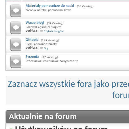
Materiały pomocnicze do nauki
(18 Viewing)
Zadania, notatki, pomoce naukowe
Wasze blogi
(34 Viewing)
Pochwal się swoim blogiem
pod-fora :
Czytnik blogów
Offtopic
(125 Viewing)
Dyskusje na inne tematy
pod-fora :
Gry
Zyczenia
(17 Viewing)
Urodzinowe, imieninowe, świąteczne itp
Zaznacz wszystkie fora jako prz
for
Aktualnie na forum