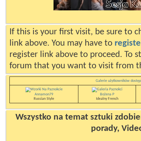
If this is your first visit, be sure to
link above. You may have to
registe
register link above to proceed. To s
forum that you want to visit from t
Galerie użytkowników dostęp
Annamon79
Bożena P
Russian Style
Idealny French
Wszystko na temat sztuki zdobien
porady, Vide