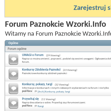
Zarejestruj s
Forum Paznokcie Wzorki.Info
Witamy na Forum Paznokcie Wzorki.Inf
Ogólne
Forum ogólne
UWAGI o Forum
(29 Viewing)
Napisz co można zmienić, poprawić, podziel się swoimi uwagami. Ogłoszenia do
forum.
Konkursy Zdobienia Paznokci
(23 Viewing)
Paznokciowe konkursy zdobień paznokci
Konkursy, pokazy, targi
(32 Viewing)
Informacje o konkursach i innych ciekawych wydarzeniach na forum i nie tylko
pod-fora :
[Arch] Konkursy, pokazy, targi
Przywitaj się
(11 Viewing)
Napisz dwa zdania o sobie. Przywitaj się z forumowiczami.
pod-fora :
Rangi