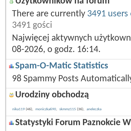
Użytkowników na forum
There are currently
3491 users 
3491 gości
Najwięcej aktywnych użytkowni
08-2026, o godz. 16:14.
Spam-O-Matic Statistics
98 Spammy Posts Automatical
Urodziny obchodzą
nika119
(46),
moniczka690
,
skmmz115
(36),
aneleczka
Statystyki Forum Paznokcie W