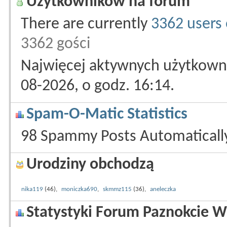
Użytkowników na forum
There are currently
3362 users 
3362 gości
Najwięcej aktywnych użytkowni
08-2026, o godz. 16:14.
Spam-O-Matic Statistics
98 Spammy Posts Automatical
Urodziny obchodzą
nika119
(46),
moniczka690
,
skmmz115
(36),
aneleczka
Statystyki Forum Paznokcie W