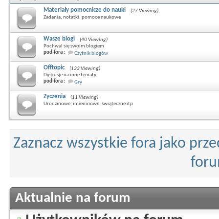
Materiały pomocnicze do nauki
(27 Viewing)
Zadania, notatki, pomoce naukowe
Wasze blogi
(40 Viewing)
Pochwal się swoim blogiem
pod-fora :
Czytnik blogów
Offtopic
(133 Viewing)
Dyskusje na inne tematy
pod-fora :
Gry
Zyczenia
(11 Viewing)
Urodzinowe, imieninowe, świąteczne itp
Zaznacz wszystkie fora jako prz
for
Aktualnie na forum