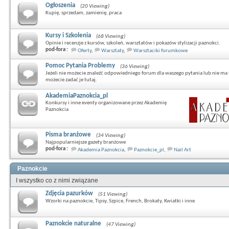
Ogłoszenia
(20 Viewing)
Kupię, sprzedam, zamienię, praca
Kursy i Szkolenia
(68 Viewing)
Opinie i recenzje z kursów, szkoleń, warsztatów i pokazów stylizacji paznokci.
pod-fora :
Oferty
,
Warsztaty
,
Warsztaciki forumkowe
Pomoc Pytania Problemy
(36 Viewing)
Jeżeli nie możecie znaleźć odpowiedniego forum dla waszego pytania lub nie ma 
możecie zadać je tutaj.
AkademiaPaznokcia_pl
Konkursy i inne eventy organizowane przez Akademię
Paznokcia
Pisma branżowe
(34 Viewing)
Najpopularniejsze gazety branżowe
pod-fora :
Akademia Paznokcia
,
Paznokcie_pl
,
Nail Art
Paznokcie
I wszystko co z nimi związane
Zdjęcia pazurków
(51 Viewing)
Wzorki na paznokcie, Tipsy, Szpice, French, Brokaty, Kwiatki i inne
Paznokcie naturalne
(47 Viewing)