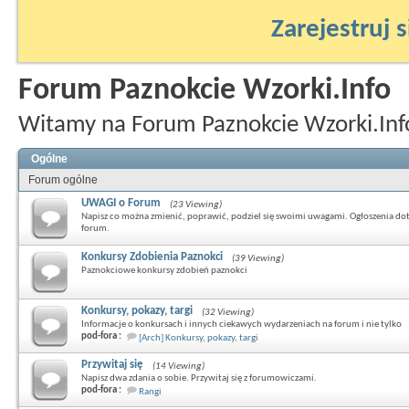
Zarejestruj s
Forum Paznokcie Wzorki.Info
Witamy na Forum Paznokcie Wzorki.Inf
Ogólne
Forum ogólne
UWAGI o Forum
(23 Viewing)
Napisz co można zmienić, poprawić, podziel się swoimi uwagami. Ogłoszenia do
forum.
Konkursy Zdobienia Paznokci
(39 Viewing)
Paznokciowe konkursy zdobień paznokci
Konkursy, pokazy, targi
(32 Viewing)
Informacje o konkursach i innych ciekawych wydarzeniach na forum i nie tylko
pod-fora :
[Arch] Konkursy, pokazy, targi
Przywitaj się
(14 Viewing)
Napisz dwa zdania o sobie. Przywitaj się z forumowiczami.
pod-fora :
Rangi