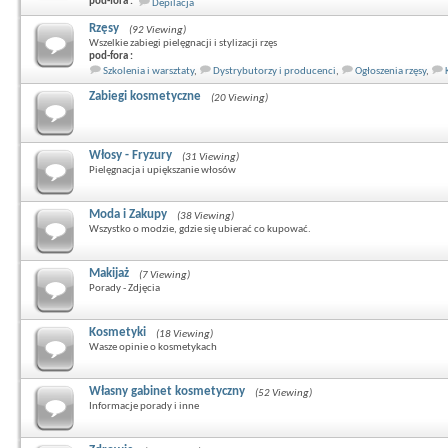
pod-fora :
Depilacja
Rzęsy
(92 Viewing)
Wszelkie zabiegi pielęgnacji i stylizacji rzęs
pod-fora :
Szkolenia i warsztaty
,
Dystrybutorzy i producenci
,
Ogłoszenia rzęsy
,
Zabiegi kosmetyczne
(20 Viewing)
Włosy - Fryzury
(31 Viewing)
Pielęgnacja i upiększanie włosów
Moda i Zakupy
(38 Viewing)
Wszystko o modzie, gdzie się ubierać co kupować.
Makijaż
(7 Viewing)
Porady - Zdjęcia
Kosmetyki
(18 Viewing)
Wasze opinie o kosmetykach
Własny gabinet kosmetyczny
(52 Viewing)
Informacje porady i inne