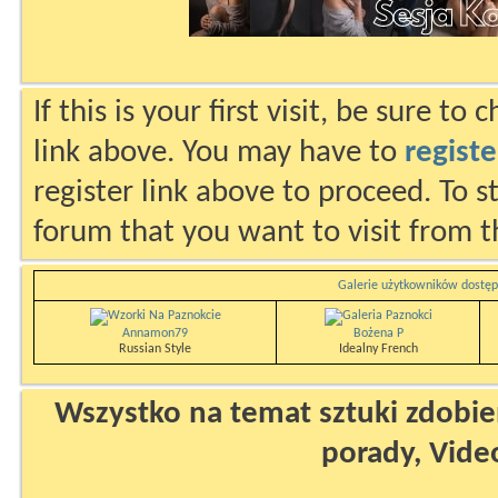
If this is your first visit, be sure to
link above. You may have to
registe
register link above to proceed. To s
forum that you want to visit from t
Galerie użytkowników dostęp
Annamon79
Bożena P
Russian Style
Idealny French
Wszystko na temat sztuki zdobien
porady, Vide