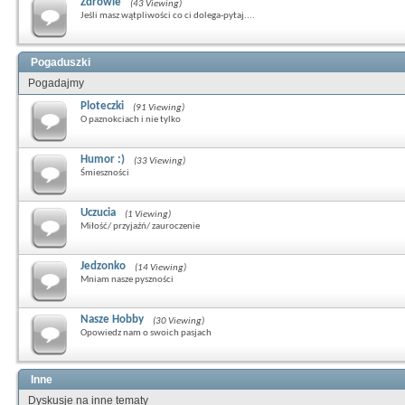
Zdrowie
(43 Viewing)
Jeśli masz wątpliwości co ci dolega-pytaj....
Pogaduszki
Pogadajmy
Ploteczki
(91 Viewing)
O paznokciach i nie tylko
Humor :)
(33 Viewing)
Śmieszności
Uczucia
(1 Viewing)
Miłość/ przyjaźń/ zauroczenie
Jedzonko
(14 Viewing)
Mniam nasze pyszności
Nasze Hobby
(30 Viewing)
Opowiedz nam o swoich pasjach
Inne
Dyskusje na inne tematy