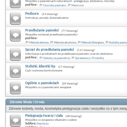
Wszystko o paznokciach naturalnych - pielęgnacja, zdobienia, choroby
pod-fora :
Choroby paznokci
,
Manicure
Pedicure
(14 Viewing)
Instrukcje, porady, doświadczenia
Przedłużanie paznokci
(77 Viewing)
Wszystko na temat przedłużania paznokci
pod-fora :
Metoda żelowa
,
Metoda akrylowa
,
Metoda fiberglass
,
Kształty pazn
Sprzęt do przedłużania paznokci
(115 Viewing)
Informacje o produktach do przedłużania paznokci oraz do zdobienia
pod-fora :
Ozdoby na paznokcie
,
Sprzedawcy i Produkty
Stylistki, klientki itp
(17 Viewing)
Czyli rozmowy kontrolowane
Ogólnie o paznokciach
(20 Viewing)
Wszystko co z paznokciami związane
Zdrowie Moda i Uroda
Zdrowie kobiety, moda, kosmetyka pielęgnacja ciała i wszystko co z tym zwi
Pielęgnacja twarzy i ciała
(48 Viewing)
Wszystko co związane z dbaniem o siebie
Subfora:
Depilacja