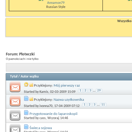
Annamon79
Russian Style
Wszystko n
Forum:
Ploteczki
O paznokciach i nie tylko
Tytuł
/
Autor wątku
Przyklejony:
Mój pierwszy raz
1
2
3
...
29
Started by
Kamis
, 02-03-2009 15:09
Przyklejony:
Nazwa uzytkownika
1
2
3
...
11
Started by
ivonna70
, 17-04-2009 07:12
Przygotowanie do laparoskopii
Started by
cass
, Wczoraj 14:46
Świeca sojowa