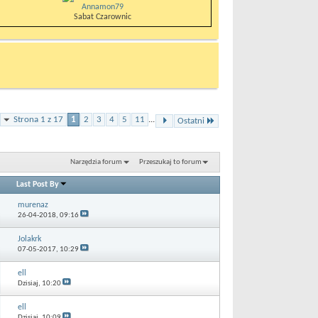
Annamon79
Sabat Czarownic
Strona 1 z 17
1
2
3
4
5
11
...
Ostatni
Narzędzia forum
Przeszukaj to forum
Last Post By
murenaz
26-04-2018,
09:16
Jolakrk
07-05-2017,
10:29
ell
Dzisiaj,
10:20
ell
Dzisiaj,
10:09