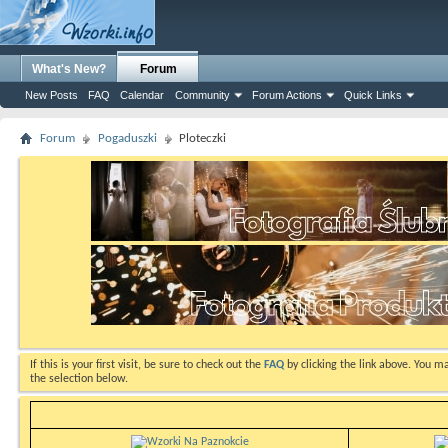
What's New?
Forum
New Posts
FAQ
Calendar
Community
Forum Actions
Quick Links
Forum
Pogaduszki
Ploteczki
If this is your first visit, be sure to check out the
FAQ
by clicking the link above. You m
the selection below.