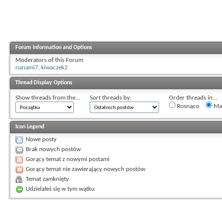
Forum Information and Options
Moderators of this Forum
nanami7
,
kiwaczek2
Thread Display Options
Show threads from the...
Sort threads by:
Order threads in...
Rosnąco
Mal
Icon Legend
Nowe posty
Brak nowych postów
Gorący temat z nowymi postami
Gorący temat nie zawierający nowych postów
Temat zamknięty
Udzielałeś się w tym wątku