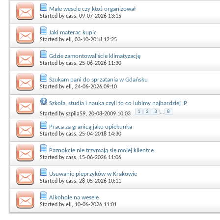
Małe wesele czy ktoś organizował
Started by
cass
, 09-07-2026 13:15
Jaki materac kupic
Started by
ell
, 03-10-2018 12:25
Gdzie zamontowaliście klimatyzację
Started by
cass
, 25-06-2026 11:30
Szukam pani do sprzatania w Gdańsku
Started by
ell
, 24-06-2026 09:10
Szkoła, studia i nauka czyli to co lubimy najbardziej :P
1
2
3
...
8
Started by
szpila59
, 20-08-2009 10:03
Praca za granicą jako opiekunka
Started by
cass
, 25-04-2018 14:30
Paznokcie nie trzymają się mojej klientce
Started by
cass
, 15-06-2026 11:06
Usuwanie pieprzyków w Krakowie
Started by
cass
, 28-05-2026 10:11
Alkohole na wesele
Started by
ell
, 10-06-2026 11:01