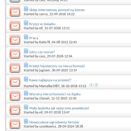
Started by
cass
, Wczoraj 14:21
Sklep internetowy-pomysł na biznes.
Started by
sarrra
, 22-09-2016 14:22
Kryzys w związku
Started by
ell
, 31-07-2026 13:11
Praca
Started by
Katie78
, 04-08-2012 22:43
Góry czy morze?
Started by
cass
, 29-07-2026 12:34
Kredyt hipoteczny na nieruchomość
Started by
jagnam
, 30-09-2025 13:19
Kawa najlepsza na prezent?
1
2
Started by
Marcelka1987
, 16-10-2016 13:12
Wycena nieruchomości na śląsku
Started by
chanah
, 12-12-2025 12:30
Mała łazienka jak optycznie powiekszyć
Started by
ell
, 09-07-2018 13:47
Nowoczesne ogrodzenia Tarnów
Started by
szostkowicz
, 28-04-2024 18:38