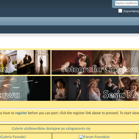
Zapamiętaj
ay have to
register
before you can post: click the register link above to proceed. To start vi
Galerie użytkowników dostępne po zalogowaniu się