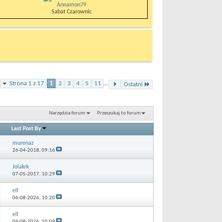
Annamon79
Sabat Czarownic
Strona 1 z 17
1
2
3
4
5
11
...
Ostatni
Narzędzia forum
Przeszukaj to forum
Last Post By
murenaz
26-04-2018,
09:16
Jolakrk
07-05-2017,
10:29
ell
06-08-2026,
10:20
ell
06-08-2026,
10:09