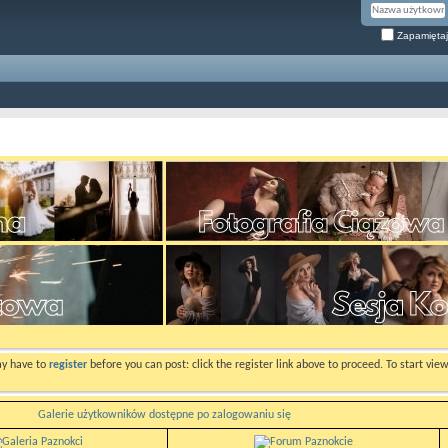
Zapamiętaj
ay have to
register
before you can post: click the register link above to proceed. To start vi
Galerie użytkowników dostępne po zalogowaniu się