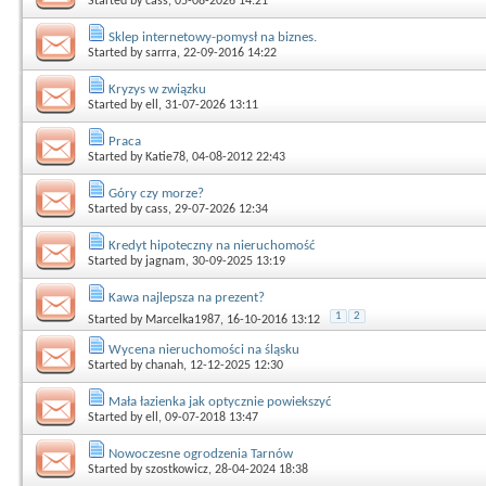
Started by
cass
, 05-08-2026 14:21
Sklep internetowy-pomysł na biznes.
Started by
sarrra
, 22-09-2016 14:22
Kryzys w związku
Started by
ell
, 31-07-2026 13:11
Praca
Started by
Katie78
, 04-08-2012 22:43
Góry czy morze?
Started by
cass
, 29-07-2026 12:34
Kredyt hipoteczny na nieruchomość
Started by
jagnam
, 30-09-2025 13:19
Kawa najlepsza na prezent?
1
2
Started by
Marcelka1987
, 16-10-2016 13:12
Wycena nieruchomości na śląsku
Started by
chanah
, 12-12-2025 12:30
Mała łazienka jak optycznie powiekszyć
Started by
ell
, 09-07-2018 13:47
Nowoczesne ogrodzenia Tarnów
Started by
szostkowicz
, 28-04-2024 18:38