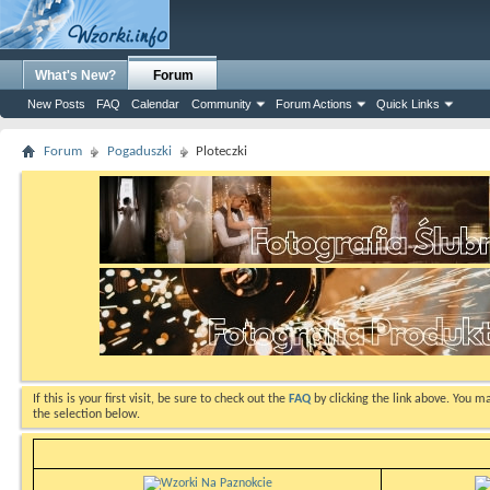
What's New?
Forum
New Posts
FAQ
Calendar
Community
Forum Actions
Quick Links
Forum
Pogaduszki
Ploteczki
If this is your first visit, be sure to check out the
FAQ
by clicking the link above. You m
the selection below.