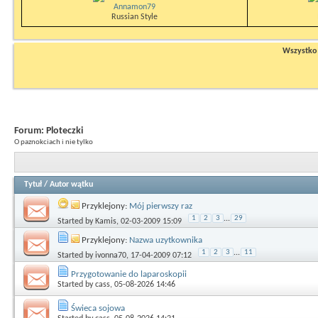
Annamon79
Russian Style
Wszystko n
Forum:
Ploteczki
O paznokciach i nie tylko
Tytuł
/
Autor wątku
Przyklejony:
Mój pierwszy raz
1
2
3
...
29
Started by
Kamis
, 02-03-2009 15:09
Przyklejony:
Nazwa uzytkownika
1
2
3
...
11
Started by
ivonna70
, 17-04-2009 07:12
Przygotowanie do laparoskopii
Started by
cass
, 05-08-2026 14:46
Świeca sojowa