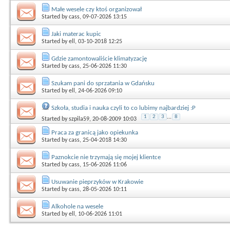
Małe wesele czy ktoś organizował
Started by
cass
, 09-07-2026 13:15
Jaki materac kupic
Started by
ell
, 03-10-2018 12:25
Gdzie zamontowaliście klimatyzację
Started by
cass
, 25-06-2026 11:30
Szukam pani do sprzatania w Gdańsku
Started by
ell
, 24-06-2026 09:10
Szkoła, studia i nauka czyli to co lubimy najbardziej :P
1
2
3
...
8
Started by
szpila59
, 20-08-2009 10:03
Praca za granicą jako opiekunka
Started by
cass
, 25-04-2018 14:30
Paznokcie nie trzymają się mojej klientce
Started by
cass
, 15-06-2026 11:06
Usuwanie pieprzyków w Krakowie
Started by
cass
, 28-05-2026 10:11
Alkohole na wesele
Started by
ell
, 10-06-2026 11:01