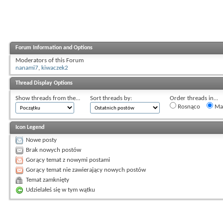
Forum Information and Options
Moderators of this Forum
nanami7
,
kiwaczek2
Thread Display Options
Show threads from the...
Sort threads by:
Order threads in...
Rosnąco
Mal
Icon Legend
Nowe posty
Brak nowych postów
Gorący temat z nowymi postami
Gorący temat nie zawierający nowych postów
Temat zamknięty
Udzielałeś się w tym wątku