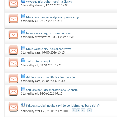
Wycena nieruchomości na śląsku
Started by
chanah
, 12-12-2025 12:30
Mała łazienka jak optycznie powiekszyć
Started by
ell
, 09-07-2018 13:47
Nowoczesne ogrodzenia Tarnów
Started by
szostkowicz
, 28-04-2024 18:38
Małe wesele czy ktoś organizował
Started by
cass
, 09-07-2026 13:15
Jaki materac kupic
Started by
ell
, 03-10-2018 12:25
Gdzie zamontowaliście klimatyzację
Started by
cass
, 25-06-2026 11:30
Szukam pani do sprzatania w Gdańsku
Started by
ell
, 24-06-2026 09:10
Szkoła, studia i nauka czyli to co lubimy najbardziej :P
1
2
3
...
8
Started by
szpila59
, 20-08-2009 10:03