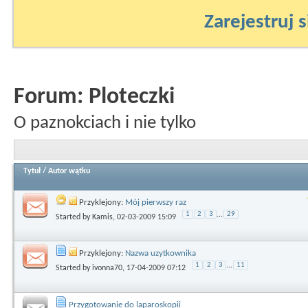
Zarejestruj s
Forum:
Ploteczki
O paznokciach i nie tylko
Tytuł
/
Autor wątku
Przyklejony:
Mój pierwszy raz
1
2
3
...
29
Started by
Kamis
, 02-03-2009 15:09
Przyklejony:
Nazwa uzytkownika
1
2
3
...
11
Started by
ivonna70
, 17-04-2009 07:12
Przygotowanie do laparoskopii