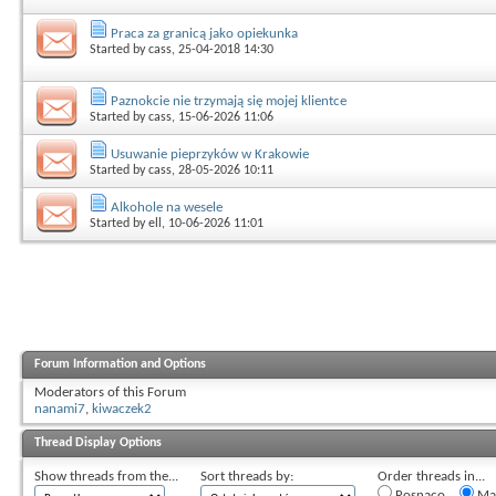
Praca za granicą jako opiekunka
Started by
cass
, 25-04-2018 14:30
Paznokcie nie trzymają się mojej klientce
Started by
cass
, 15-06-2026 11:06
Usuwanie pieprzyków w Krakowie
Started by
cass
, 28-05-2026 10:11
Alkohole na wesele
Started by
ell
, 10-06-2026 11:01
Forum Information and Options
Moderators of this Forum
nanami7
,
kiwaczek2
Thread Display Options
Show threads from the...
Sort threads by:
Order threads in...
Rosnąco
Mal