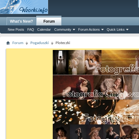
What's New?
Forum
New Posts
FAQ
Calendar
Community
Forum Actions
Quick Links
Forum
Pogaduszki
Ploteczki