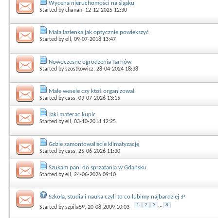
Wycena nieruchomości na śląsku
Started by
chanah
, 12-12-2025 12:30
Mała łazienka jak optycznie powiekszyć
Started by
ell
, 09-07-2018 13:47
Nowoczesne ogrodzenia Tarnów
Started by
szostkowicz
, 28-04-2024 18:38
Małe wesele czy ktoś organizował
Started by
cass
, 09-07-2026 13:15
Jaki materac kupic
Started by
ell
, 03-10-2018 12:25
Gdzie zamontowaliście klimatyzację
Started by
cass
, 25-06-2026 11:30
Szukam pani do sprzatania w Gdańsku
Started by
ell
, 24-06-2026 09:10
Szkoła, studia i nauka czyli to co lubimy najbardziej :P
1
2
3
...
8
Started by
szpila59
, 20-08-2009 10:03