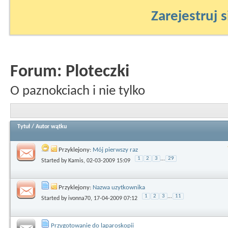
Zarejestruj s
Forum:
Ploteczki
O paznokciach i nie tylko
Tytuł
/
Autor wątku
Przyklejony:
Mój pierwszy raz
1
2
3
...
29
Started by
Kamis
, 02-03-2009 15:09
Przyklejony:
Nazwa uzytkownika
1
2
3
...
11
Started by
ivonna70
, 17-04-2009 07:12
Przygotowanie do laparoskopii