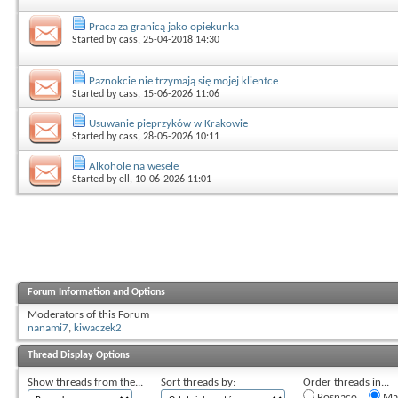
Praca za granicą jako opiekunka
Started by
cass
, 25-04-2018 14:30
Paznokcie nie trzymają się mojej klientce
Started by
cass
, 15-06-2026 11:06
Usuwanie pieprzyków w Krakowie
Started by
cass
, 28-05-2026 10:11
Alkohole na wesele
Started by
ell
, 10-06-2026 11:01
Forum Information and Options
Moderators of this Forum
nanami7
,
kiwaczek2
Thread Display Options
Show threads from the...
Sort threads by:
Order threads in...
Rosnąco
Mal