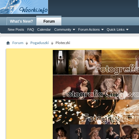
What's New?
Forum
New Posts
FAQ
Calendar
Community
Forum Actions
Quick Links
Forum
Pogaduszki
Ploteczki