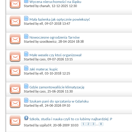
Wycena nieruchomości na śląsku
Started by
chanah
, 12-12-2025 12:30
Mała łazienka jak optycznie powiekszyć
Started by
ell
, 09-07-2018 13:47
Nowoczesne ogrodzenia Tarnów
Started by
szostkowicz
, 28-04-2024 18:38
Małe wesele czy ktoś organizował
Started by
cass
, 09-07-2026 13:15
Jaki materac kupic
Started by
ell
, 03-10-2018 12:25
Gdzie zamontowaliście klimatyzację
Started by
cass
, 25-06-2026 11:30
Szukam pani do sprzatania w Gdańsku
Started by
ell
, 24-06-2026 09:10
Szkoła, studia i nauka czyli to co lubimy najbardziej :P
1
2
3
...
8
Started by
szpila59
, 20-08-2009 10:03