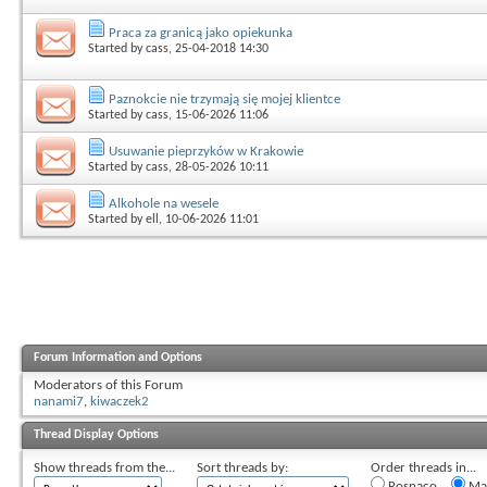
Praca za granicą jako opiekunka
Started by
cass
, 25-04-2018 14:30
Paznokcie nie trzymają się mojej klientce
Started by
cass
, 15-06-2026 11:06
Usuwanie pieprzyków w Krakowie
Started by
cass
, 28-05-2026 10:11
Alkohole na wesele
Started by
ell
, 10-06-2026 11:01
Forum Information and Options
Moderators of this Forum
nanami7
,
kiwaczek2
Thread Display Options
Show threads from the...
Sort threads by:
Order threads in...
Rosnąco
Mal