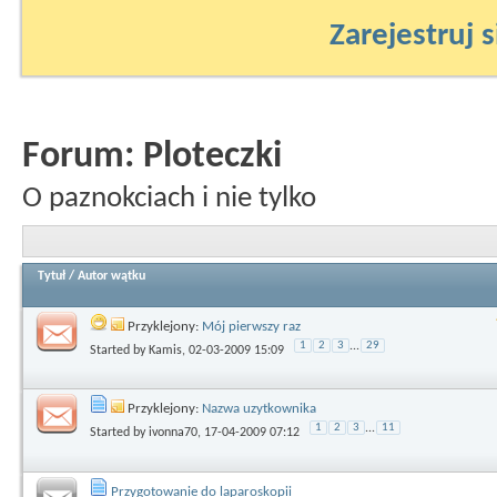
Zarejestruj s
Forum:
Ploteczki
O paznokciach i nie tylko
Tytuł
/
Autor wątku
Przyklejony:
Mój pierwszy raz
1
2
3
...
29
Started by
Kamis
, 02-03-2009 15:09
Przyklejony:
Nazwa uzytkownika
1
2
3
...
11
Started by
ivonna70
, 17-04-2009 07:12
Przygotowanie do laparoskopii