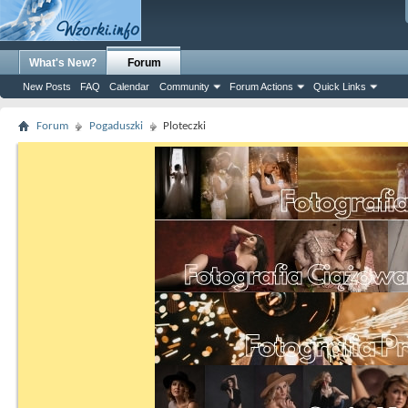
What's New?
Forum
New Posts
FAQ
Calendar
Community
Forum Actions
Quick Links
Forum
Pogaduszki
Ploteczki