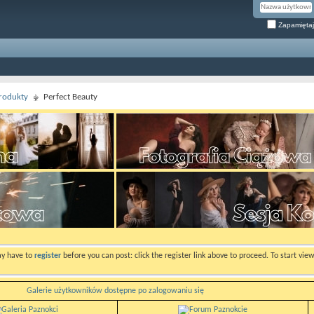
Zapamiętaj
rodukty
Perfect Beauty
ay have to
register
before you can post: click the register link above to proceed. To start vi
Galerie użytkowników dostępne po zalogowaniu się