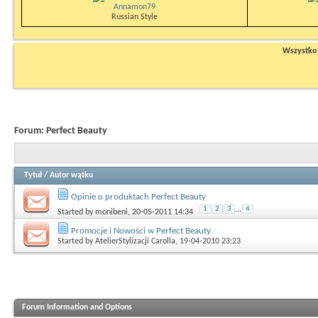
Annamon79
Russian Style
Wszystko n
Forum:
Perfect Beauty
Tytuł
/
Autor wątku
Opinie o produktach Perfect Beauty
1
2
3
...
4
Started by
monibeni
, 20-05-2011 14:34
Promocje i Nowości w Perfect Beauty
Started by
AtelierStylizacji Carolla
, 19-04-2010 23:23
Forum Information and Options