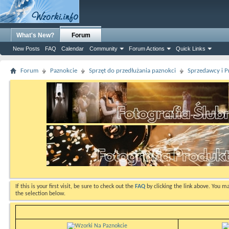
What's New?
Forum
New Posts
FAQ
Calendar
Community
Forum Actions
Quick Links
Forum
Paznokcie
Sprzęt do przedłużania paznokci
Sprzedawcy i P
If this is your first visit, be sure to check out the
FAQ
by clicking the link above. You m
the selection below.