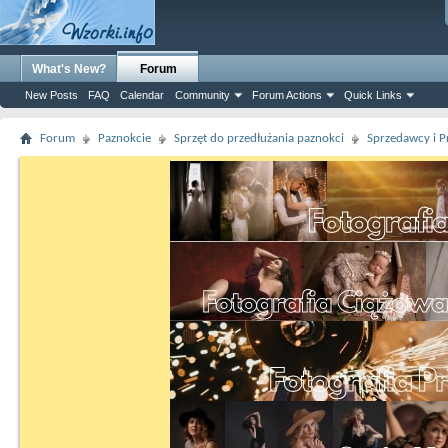
What's New?
Forum
New Posts
FAQ
Calendar
Community
Forum Actions
Quick Links
Forum
Paznokcie
Sprzęt do przedłużania paznokci
Sprzedawcy i P