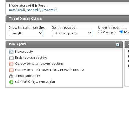
Moderators of this Forum
natalia268
,
nanami7
,
kiwaczek2
Thread Display Options
Show threads from the...
Sort threads by:
Order threads in...
Rosnąco
Mal
Icon Legend
Nowe posty
Brak nowych postów
Gorący temat z nowymi postami
Gorący temat nie zawierający nowych postów
Temat zamknięty
Udzielałeś się w tym wątku