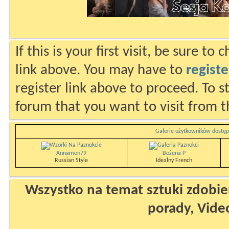
If this is your first visit, be sure to
link above. You may have to
registe
register link above to proceed. To s
forum that you want to visit from t
Galerie użytkowników dostęp
Annamon79
Bożena P
Russian Style
Idealny French
Wszystko na temat sztuki zdobien
porady, Vide