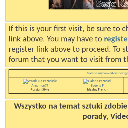
If this is your first visit, be sure to
link above. You may have to
registe
register link above to proceed. To s
forum that you want to visit from t
Galerie użytkowników dostęp
Annamon79
Bożena P
Russian Style
Idealny French
Wszystko na temat sztuki zdobien
porady, Vide