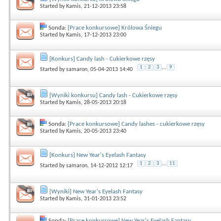
Started by
Kamis
, 21-12-2013 23:58
Sonda:
[Prace konkursowe] Królowa Śniegu
Started by
Kamis
, 17-12-2013 23:00
[Konkurs] Candy lash - Cukierkowe rzęsy
1
2
3
...
9
Started by
samaron
, 05-04-2013 14:40
[Wyniki konkursu] Candy lash - Cukierkowe rzęsy
Started by
Kamis
, 28-05-2013 20:18
Sonda:
[Prace konkursowe] Candy lashes - cukierkowe rzęsy
Started by
Kamis
, 20-05-2013 23:40
[Konkurs] New Year's Eyelash Fantasy
1
2
3
...
11
Started by
samaron
, 14-12-2012 12:17
[Wyniki] New Year's Eyelash Fantasy
Started by
Kamis
, 31-01-2013 23:52
Sonda:
[Prace konkursowe] New Year's Eyelash Fantasy