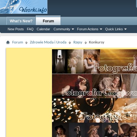
What's New?
Forum
New Posts
FAQ
Calendar
Community
Forum Actions
Quick Links
Forum
Zdrowie Moda i Uroda
Rzęsy
Konkursy