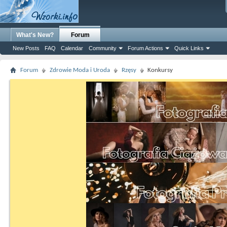
What's New?
Forum
New Posts
FAQ
Calendar
Community
Forum Actions
Quick Links
Forum
Zdrowie Moda i Uroda
Rzęsy
Konkursy