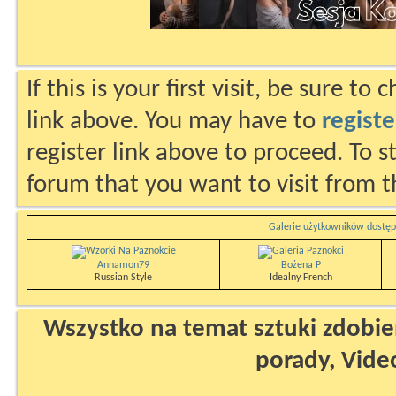
If this is your first visit, be sure to
link above. You may have to
registe
register link above to proceed. To s
forum that you want to visit from t
Galerie użytkowników dostęp
Annamon79
Bożena P
Russian Style
Idealny French
Wszystko na temat sztuki zdobien
porady, Vide