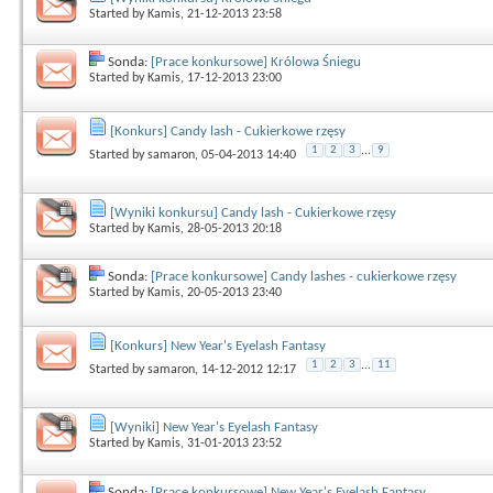
Started by
Kamis
, 21-12-2013 23:58
Sonda:
[Prace konkursowe] Królowa Śniegu
Started by
Kamis
, 17-12-2013 23:00
[Konkurs] Candy lash - Cukierkowe rzęsy
1
2
3
...
9
Started by
samaron
, 05-04-2013 14:40
[Wyniki konkursu] Candy lash - Cukierkowe rzęsy
Started by
Kamis
, 28-05-2013 20:18
Sonda:
[Prace konkursowe] Candy lashes - cukierkowe rzęsy
Started by
Kamis
, 20-05-2013 23:40
[Konkurs] New Year's Eyelash Fantasy
1
2
3
...
11
Started by
samaron
, 14-12-2012 12:17
[Wyniki] New Year's Eyelash Fantasy
Started by
Kamis
, 31-01-2013 23:52
Sonda:
[Prace konkursowe] New Year's Eyelash Fantasy