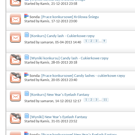
Started by
Kamis
, 21-12-2013 23:58
Sonda:
[Prace konkursowe] Królowa Śniegu
Started by
Kamis
, 17-12-2013 23:00
[Konkurs] Candy lash - Cukierkowe rzęsy
1
2
3
...
9
Started by
samaron
, 05-04-2013 14:40
[Wyniki konkursu] Candy lash - Cukierkowe rzęsy
Started by
Kamis
, 28-05-2013 20:18
Sonda:
[Prace konkursowe] Candy lashes - cukierkowe rzęsy
Started by
Kamis
, 20-05-2013 23:40
[Konkurs] New Year's Eyelash Fantasy
1
2
3
...
11
Started by
samaron
, 14-12-2012 12:17
[Wyniki] New Year's Eyelash Fantasy
Started by
Kamis
, 31-01-2013 23:52
Sonda:
[Prace konkursowe] New Year's Eyelash Fantasy