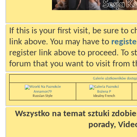
If this is your first visit, be sure to
link above. You may have to
registe
register link above to proceed. To s
forum that you want to visit from t
Galerie użytkowników dostęp
Annamon79
Bożena P
Russian Style
Idealny French
Wszystko na temat sztuki zdobien
porady, Vide