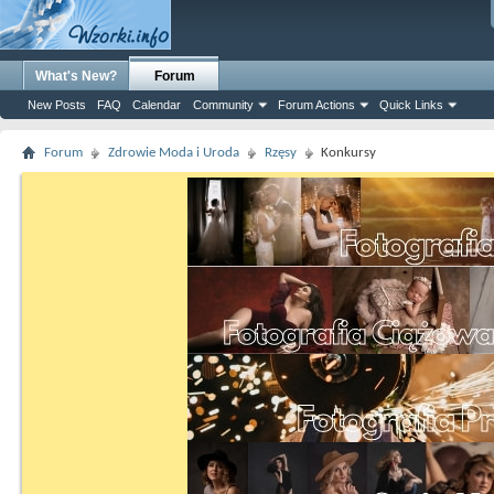
What's New?
Forum
New Posts
FAQ
Calendar
Community
Forum Actions
Quick Links
Forum
Zdrowie Moda i Uroda
Rzęsy
Konkursy