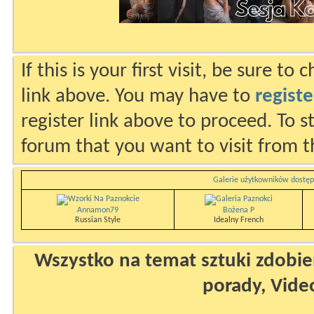
If this is your first visit, be sure to
link above. You may have to
registe
register link above to proceed. To s
forum that you want to visit from t
Galerie użytkowników dostęp
Annamon79
Bożena P
Russian Style
Idealny French
Wszystko na temat sztuki zdobien
porady, Vide