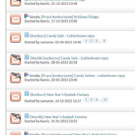
Started by
Kamis
, 21-12-2013 23:58
Sonda:
[Prace konkursowe] Królowa Śniegu
Started by
Kamis
, 17-12-2013 23:00
[Konkurs] Candy lash - Cukierkowe rzęsy
1
2
3
...
9
Started by
samaron
, 05-04-2013 14:40
[Wyniki konkursu] Candy lash - Cukierkowe rzęsy
Started by
Kamis
, 28-05-2013 20:18
Sonda:
[Prace konkursowe] Candy lashes - cukierkowe rzęsy
Started by
Kamis
, 20-05-2013 23:40
[Konkurs] New Year's Eyelash Fantasy
1
2
3
...
11
Started by
samaron
, 14-12-2012 12:17
[Wyniki] New Year's Eyelash Fantasy
Started by
Kamis
, 31-01-2013 23:52
Sonda:
[Prace konkursowe] New Year's Eyelash Fantasy