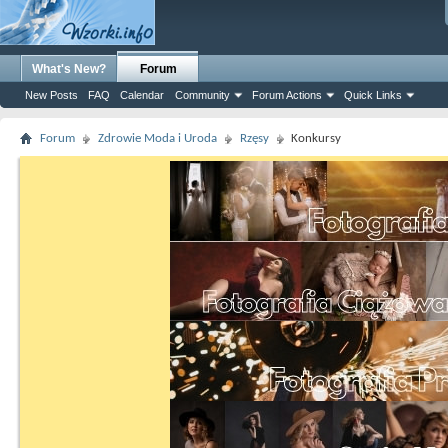
What's New?
Forum
New Posts
FAQ
Calendar
Community
Forum Actions
Quick Links
Forum
Zdrowie Moda i Uroda
Rzęsy
Konkursy