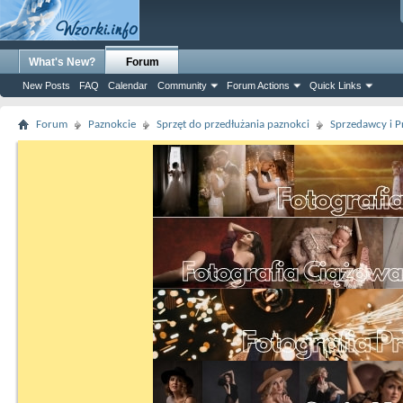
What's New?
Forum
New Posts
FAQ
Calendar
Community
Forum Actions
Quick Links
Forum
Paznokcie
Sprzęt do przedłużania paznokci
Sprzedawcy i P