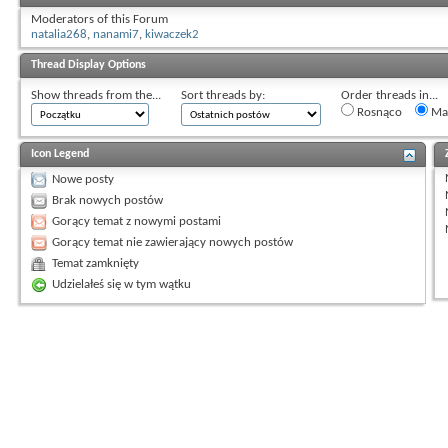
Moderators of this Forum
natalia268
,
nanami7
,
kiwaczek2
Thread Display Options
Show threads from the...
Sort threads by:
Order threads in...
Rosnąco
Mal
Icon Legend
Nowe posty
Brak nowych postów
Gorący temat z nowymi postami
Gorący temat nie zawierający nowych postów
Temat zamknięty
Udzielałeś się w tym wątku