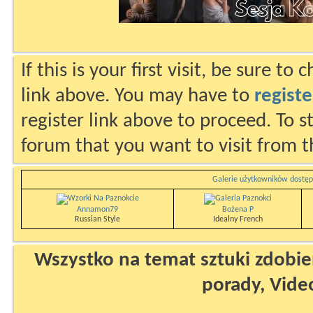
If this is your first visit, be sure to
link above. You may have to
registe
register link above to proceed. To s
forum that you want to visit from t
Galerie użytkowników dostęp
Annamon79
Bożena P
Russian Style
Idealny French
Wszystko na temat sztuki zdobien
porady, Vide