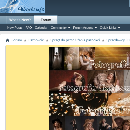
What's New?
Forum
New Posts
FAQ
Calendar
Community
Forum Actions
Quick Links
Forum
Paznokcie
Sprzęt do przedłużania paznokci
Sprzedawcy i P