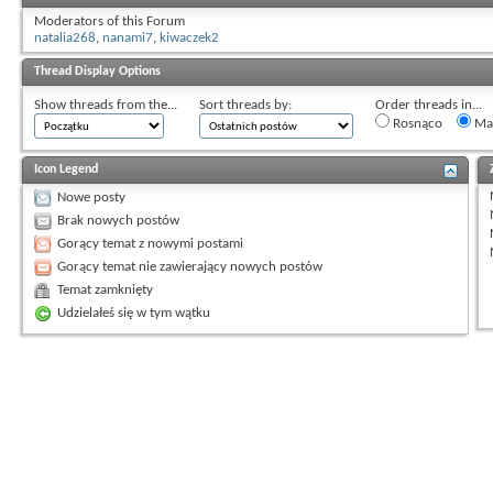
Moderators of this Forum
natalia268
,
nanami7
,
kiwaczek2
Thread Display Options
Show threads from the...
Sort threads by:
Order threads in...
Rosnąco
Mal
Icon Legend
Nowe posty
Brak nowych postów
Gorący temat z nowymi postami
Gorący temat nie zawierający nowych postów
Temat zamknięty
Udzielałeś się w tym wątku