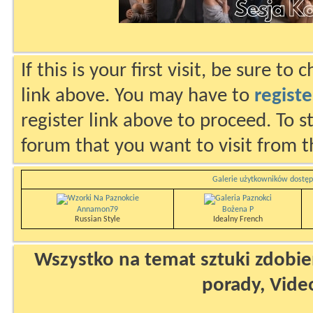
If this is your first visit, be sure to
link above. You may have to
registe
register link above to proceed. To s
forum that you want to visit from t
Galerie użytkowników dostęp
Annamon79
Bożena P
Russian Style
Idealny French
Wszystko na temat sztuki zdobien
porady, Vide