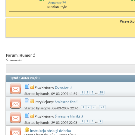
Annamon79
Russian Style
Wszystko n
Forum:
Humor :)
Śmieszności
Tytuł
/
Autor wątku
Przyklejony:
Dowcipy :)
1
2
3
...
28
Started by
Kamis
, 09-03-2009 11:39
Przyklejony:
Śmieszne fotki
1
2
3
...
24
Started by
seqoya
, 06-03-2009 22:46
Przyklejony:
Śmieszne filmiki :)
1
2
3
...
9
Started by
Kamis
, 29-03-2009 22:08
instrukcja obslugi dziecka