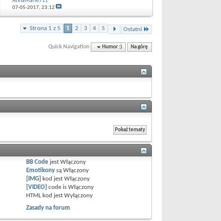
AnnaMarie711
07-05-2017,
23:12
Strona 1 z 5
1
2
3
4
5
Ostatni
Quick Navigation
Humor :)
Na górę
BB Code
jest
Włączony
Emotikony
są
Włączony
[IMG]
kod jest
Włączony
[VIDEO]
code is
Włączony
HTML kod jest
Wyłączony
Zasady na forum