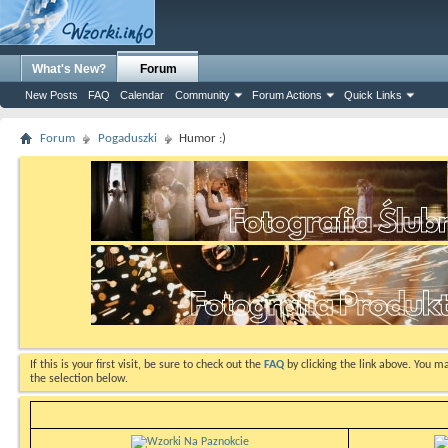
What's New?
Forum
New Posts
FAQ
Calendar
Community
Forum Actions
Quick Links
Forum
Pogaduszki
Humor :)
If this is your first visit, be sure to check out the
FAQ
by clicking the link above. You m
the selection below.