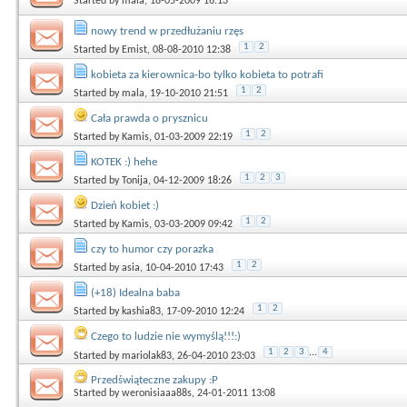
Started by
mala
, 18-05-2009 16:13
nowy trend w przedłużaniu rzęs
1
2
Started by
Emist
, 08-08-2010 12:38
kobieta za kierownica-bo tylko kobieta to potrafi
1
2
Started by
mala
, 19-10-2010 21:51
Cała prawda o prysznicu
1
2
Started by
Kamis
, 01-03-2009 22:19
KOTEK :) hehe
1
2
3
Started by
Tonija
, 04-12-2009 18:26
Dzień kobiet :)
1
2
Started by
Kamis
, 03-03-2009 09:42
czy to humor czy porazka
1
2
Started by
asia
, 10-04-2010 17:43
(+18) Idealna baba
1
2
Started by
kashia83
, 17-09-2010 12:24
Czego to ludzie nie wymyślą!!!:)
1
2
3
...
4
Started by
mariolak83
, 26-04-2010 23:03
Przedświąteczne zakupy :P
Started by
weronisiaaa88s
, 24-01-2011 13:08