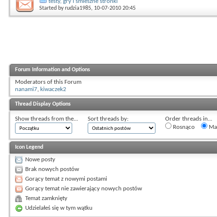
testy, gry i smieszne stronki
Started by
rudzia1985
, 10-07-2010 20:45
Forum Information and Options
Moderators of this Forum
nanami7
,
kiwaczek2
Thread Display Options
Show threads from the...
Sort threads by:
Order threads in...
Rosnąco
Mal
Icon Legend
Nowe posty
Brak nowych postów
Gorący temat z nowymi postami
Gorący temat nie zawierający nowych postów
Temat zamknięty
Udzielałeś się w tym wątku