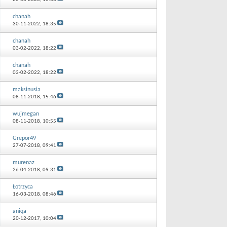
chanah
30-11-2022,
18:35
chanah
03-02-2022,
18:22
chanah
03-02-2022,
18:22
maksinusia
08-11-2018,
15:46
wujmegan
08-11-2018,
10:55
Grepor49
27-07-2018,
09:41
murenaz
26-04-2018,
09:31
Łotrzyca
16-03-2018,
08:46
aniqa
20-12-2017,
10:04