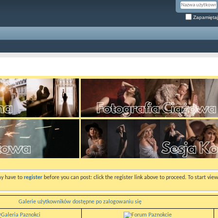
Zapamiętaj
ay have to
register
before you can post: click the register link above to proceed. To start vi
Galerie użytkowników dostępne po zalogowaniu się