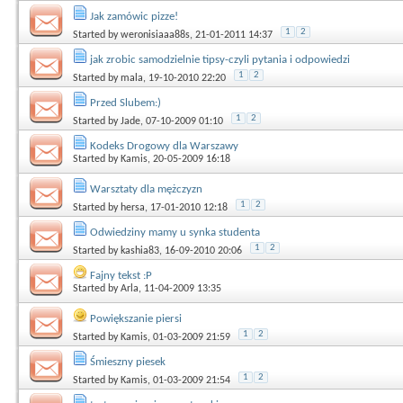
Jak zamówic pizze!
1
2
Started by
weronisiaaa88s
, 21-01-2011 14:37
jak zrobic samodzielnie tipsy-czyli pytania i odpowiedzi
1
2
Started by
mala
, 19-10-2010 22:20
Przed Slubem:)
1
2
Started by
Jade
, 07-10-2009 01:10
Kodeks Drogowy dla Warszawy
Started by
Kamis
, 20-05-2009 16:18
Warsztaty dla mężczyzn
1
2
Started by
hersa
, 17-01-2010 12:18
Odwiedziny mamy u synka studenta
1
2
Started by
kashia83
, 16-09-2010 20:06
Fajny tekst :P
Started by
Arla
, 11-04-2009 13:35
Powiększanie piersi
1
2
Started by
Kamis
, 01-03-2009 21:59
Śmieszny piesek
1
2
Started by
Kamis
, 01-03-2009 21:54