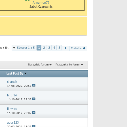
Annamon79
Sabat Czarownic
Strona 1 z 5
1
2
3
4
5
0 z 85
Ostatni
Narzędzia forum
Przeszukaj to forum
Last Post By
chanah
14-06-2022,
20:51
lilith14
16-10-2017,
22:33
lilith14
16-10-2017,
22:32
agus123
20-03-2026,
13:33