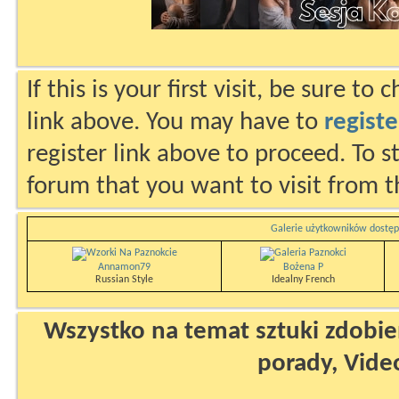
If this is your first visit, be sure to
link above. You may have to
registe
register link above to proceed. To s
forum that you want to visit from t
Galerie użytkowników dostęp
Annamon79
Bożena P
Russian Style
Idealny French
Wszystko na temat sztuki zdobien
porady, Vide