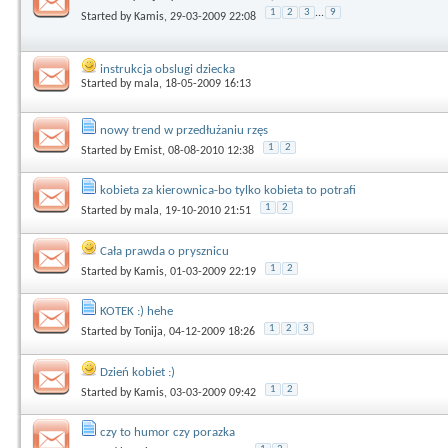
1
2
3
...
9
Started by
Kamis
, 29-03-2009 22:08
instrukcja obslugi dziecka
Started by
mala
, 18-05-2009 16:13
nowy trend w przedłużaniu rzęs
1
2
Started by
Emist
, 08-08-2010 12:38
kobieta za kierownica-bo tylko kobieta to potrafi
1
2
Started by
mala
, 19-10-2010 21:51
Cała prawda o prysznicu
1
2
Started by
Kamis
, 01-03-2009 22:19
KOTEK :) hehe
1
2
3
Started by
Tonija
, 04-12-2009 18:26
Dzień kobiet :)
1
2
Started by
Kamis
, 03-03-2009 09:42
czy to humor czy porazka