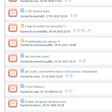
1
2
Started by
asia
, 10-04-2010 17:43
(+18) Idealna baba
1
2
Started by
kashia83
, 17-09-2010 12:24
Czego to ludzie nie wymyślą!!!:)
1
2
3
...
4
Started by
mariolak83
, 26-04-2010 23:03
Przedświąteczne zakupy :P
Started by
weronisiaaa88s
, 24-01-2011 13:08
Jak zamówic pizze!
1
2
Started by
weronisiaaa88s
, 21-01-2011 14:37
jak zrobic samodzielnie tipsy-czyli pytania i odpowiedzi
1
2
Started by
mala
, 19-10-2010 22:20
Przed Slubem:)
1
2
Started by
Jade
, 07-10-2009 01:10
Kodeks Drogowy dla Warszawy
Started by
Kamis
, 20-05-2009 16:18