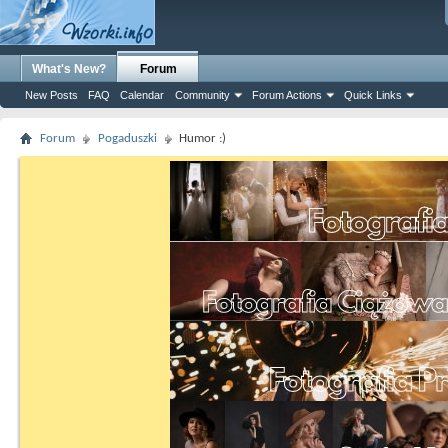
What's New?
Forum
New Posts
FAQ
Calendar
Community
Forum Actions
Quick Links
Forum
Pogaduszki
Humor :)