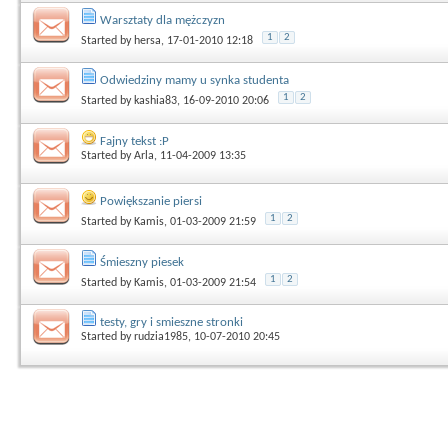
Warsztaty dla mężczyzn
1
2
Started by
hersa
, 17-01-2010 12:18
Odwiedziny mamy u synka studenta
1
2
Started by
kashia83
, 16-09-2010 20:06
Fajny tekst :P
Started by
Arla
, 11-04-2009 13:35
Powiększanie piersi
1
2
Started by
Kamis
, 01-03-2009 21:59
Śmieszny piesek
1
2
Started by
Kamis
, 01-03-2009 21:54
testy, gry i smieszne stronki
Started by
rudzia1985
, 10-07-2010 20:45