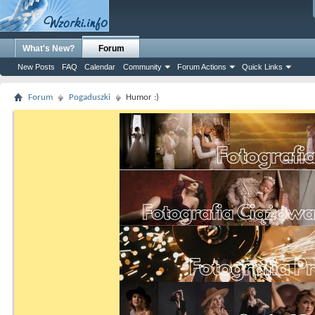
What's New?
Forum
New Posts
FAQ
Calendar
Community
Forum Actions
Quick Links
Forum
Pogaduszki
Humor :)