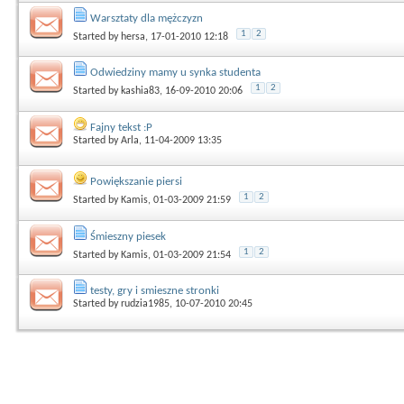
Warsztaty dla mężczyzn
1
2
Started by
hersa
, 17-01-2010 12:18
Odwiedziny mamy u synka studenta
1
2
Started by
kashia83
, 16-09-2010 20:06
Fajny tekst :P
Started by
Arla
, 11-04-2009 13:35
Powiększanie piersi
1
2
Started by
Kamis
, 01-03-2009 21:59
Śmieszny piesek
1
2
Started by
Kamis
, 01-03-2009 21:54
testy, gry i smieszne stronki
Started by
rudzia1985
, 10-07-2010 20:45