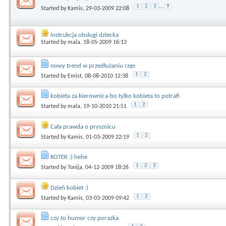
1
2
3
...
9
Started by
Kamis
, 29-03-2009 22:08
instrukcja obslugi dziecka
Started by
mala
, 18-05-2009 16:13
nowy trend w przedłużaniu rzęs
1
2
Started by
Emist
, 08-08-2010 12:38
kobieta za kierownica-bo tylko kobieta to potrafi
1
2
Started by
mala
, 19-10-2010 21:51
Cała prawda o prysznicu
1
2
Started by
Kamis
, 01-03-2009 22:19
KOTEK :) hehe
1
2
3
Started by
Tonija
, 04-12-2009 18:26
Dzień kobiet :)
1
2
Started by
Kamis
, 03-03-2009 09:42
czy to humor czy porazka