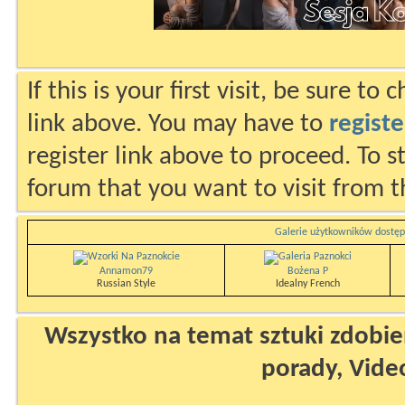
If this is your first visit, be sure to
link above. You may have to
registe
register link above to proceed. To s
forum that you want to visit from t
Galerie użytkowników dostęp
Annamon79
Bożena P
Russian Style
Idealny French
Wszystko na temat sztuki zdobien
porady, Vide