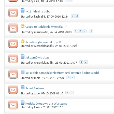
1
2
Started by
asia
, 10-04-2010 17:43
(+18) Idealna baba
1
2
Started by
kashia83
, 17-09-2010 12:24
Czego to ludzie nie wymyślą!!!:)
1
2
3
...
4
Started by
mariolak83
, 26-04-2010 23:03
Przedświąteczne zakupy :P
Started by
weronisiaaa88s
, 24-01-2011 13:08
Jak zamówic pizze!
1
2
Started by
weronisiaaa88s
, 21-01-2011 14:37
jak zrobic samodzielnie tipsy-czyli pytania i odpowiedzi
1
2
Started by
mala
, 19-10-2010 22:20
Przed Slubem:)
1
2
Started by
Jade
, 07-10-2009 01:10
Kodeks Drogowy dla Warszawy
Started by
Kamis
, 20-05-2009 16:18