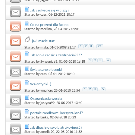
Started by
jagnam
, 22-03-2021 12:22
Jak czułyście się w ciąży?
Started by
cass
, 06-12-2021 10:17
Co na prezent dla faceta
Started by
merlina
, 26-04-2017 09:01
jaki macie staz
1
2
3
...
21
Started by
mala
, 01-03-2009 21:17
Jak sobie radzić z zazdrościa????
1
2
3
...
6
Started by
Sylwunia83
, 01-03-2010 18:18
Świąteczne piosenki
Started by
cass
, 06-01-2019 10:10
Walentynki :)
1
2
3
...
5
Started by
vmajkav
, 25-01-2010 23:54
Oraganizacja wesela
Started by
justyna99
, 20-06-2017 13:40
portale randkowe, korzysta ktoś?
Started by
binka
, 02-02-2018 20:23
Jak dbacie o swoją atrakcyjność?
Started by
amelia90
, 22-08-2016 11:32