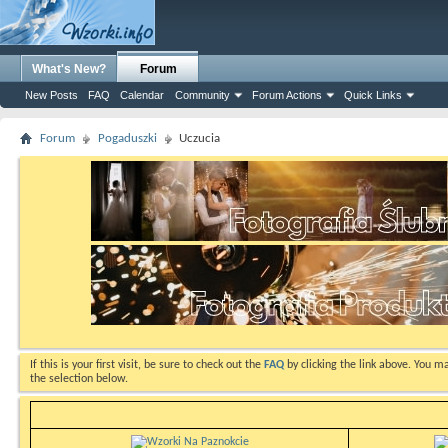
What's New?
Forum
New Posts
FAQ
Calendar
Community
Forum Actions
Quick Links
Forum
Pogaduszki
Uczucia
If this is your first visit, be sure to check out the
FAQ
by clicking the link above. You m
the selection below.