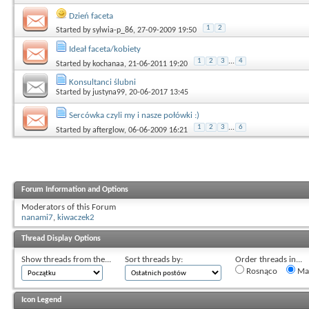
Dzień faceta
1
2
Started by
sylwia-p_86
, 27-09-2009 19:50
Ideał faceta/kobiety
1
2
3
...
4
Started by
kochanaa
, 21-06-2011 19:20
Konsultanci ślubni
Started by
justyna99
, 20-06-2017 13:45
Sercówka czyli my i nasze połówki :)
1
2
3
...
6
Started by
afterglow
, 06-06-2009 16:21
Forum Information and Options
Moderators of this Forum
nanami7
,
kiwaczek2
Thread Display Options
Show threads from the...
Sort threads by:
Order threads in...
Rosnąco
Mal
Icon Legend