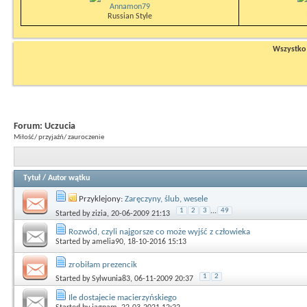
Annamon79
Russian Style
Wszystko n
Forum:
Uczucia
Miłość/ przyjaźń/ zauroczenie
Tytuł
/
Autor wątku
Przyklejony:
Zaręczyny, ślub, wesele
1
2
3
...
49
Started by
zizia
, 20-06-2009 21:13
Rozwód, czyli najgorsze co może wyjść z człowieka
Started by
amelia90
, 18-10-2016 15:13
zrobiłam prezencik
1
2
Started by
Sylwunia83
, 06-11-2009 20:37
Ile dostajecie macierzyńskiego