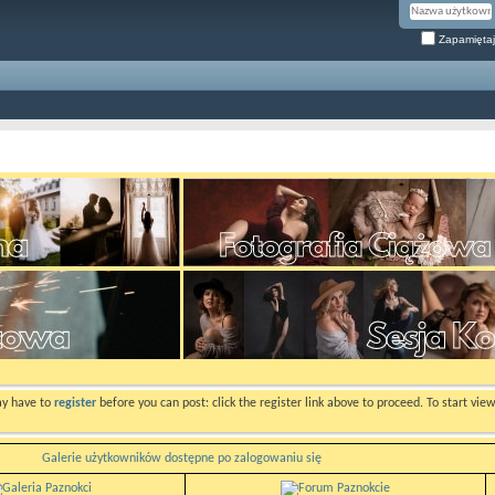
Zapamiętaj
ay have to
register
before you can post: click the register link above to proceed. To start vi
Galerie użytkowników dostępne po zalogowaniu się