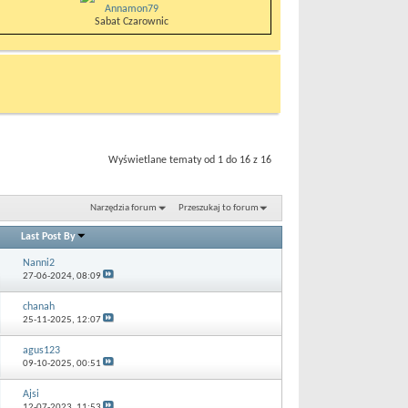
Annamon79
Sabat Czarownic
Wyświetlane tematy od 1 do 16 z 16
Narzędzia forum
Przeszukaj to forum
Last Post By
Nanni2
27-06-2024,
08:09
chanah
25-11-2025,
12:07
agus123
09-10-2025,
00:51
Ajsi
12-07-2023,
11:53