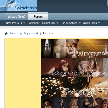
What's New?
Forum
New Posts
FAQ
Calendar
Community
Forum Actions
Quick Links
Forum
Pogaduszki
Uczucia