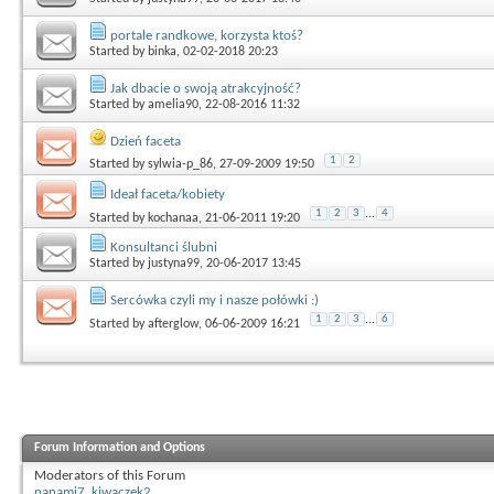
portale randkowe, korzysta ktoś?
Started by
binka
, 02-02-2018 20:23
Jak dbacie o swoją atrakcyjność?
Started by
amelia90
, 22-08-2016 11:32
Dzień faceta
1
2
Started by
sylwia-p_86
, 27-09-2009 19:50
Ideał faceta/kobiety
1
2
3
...
4
Started by
kochanaa
, 21-06-2011 19:20
Konsultanci ślubni
Started by
justyna99
, 20-06-2017 13:45
Sercówka czyli my i nasze połówki :)
1
2
3
...
6
Started by
afterglow
, 06-06-2009 16:21
Forum Information and Options
Moderators of this Forum
nanami7
,
kiwaczek2