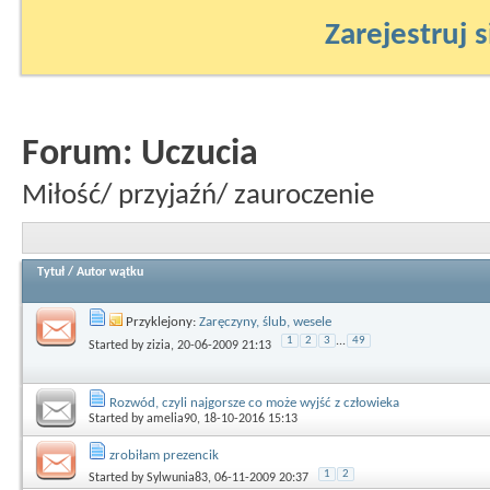
Zarejestruj s
Forum:
Uczucia
Miłość/ przyjaźń/ zauroczenie
Tytuł
/
Autor wątku
Przyklejony:
Zaręczyny, ślub, wesele
1
2
3
...
49
Started by
zizia
, 20-06-2009 21:13
Rozwód, czyli najgorsze co może wyjść z człowieka
Started by
amelia90
, 18-10-2016 15:13
zrobiłam prezencik
1
2
Started by
Sylwunia83
, 06-11-2009 20:37