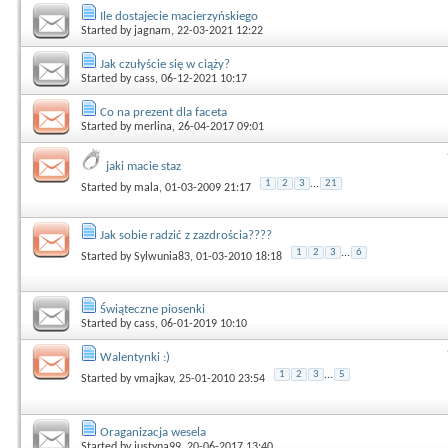
Ile dostajecie macierzyńskiego
Started by
jagnam
, 22-03-2021 12:22
Jak czułyście się w ciąży?
Started by
cass
, 06-12-2021 10:17
Co na prezent dla faceta
Started by
merlina
, 26-04-2017 09:01
jaki macie staz
1
2
3
...
21
Started by
mala
, 01-03-2009 21:17
Jak sobie radzić z zazdrościa????
1
2
3
...
6
Started by
Sylwunia83
, 01-03-2010 18:18
Świąteczne piosenki
Started by
cass
, 06-01-2019 10:10
Walentynki :)
1
2
3
...
5
Started by
vmajkav
, 25-01-2010 23:54
Oraganizacja wesela
Started by
justyna99
, 20-06-2017 13:40