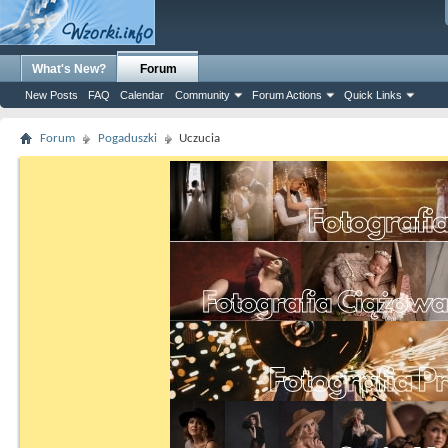
What's New?
Forum
New Posts
FAQ
Calendar
Community
Forum Actions
Quick Links
Forum
Pogaduszki
Uczucia