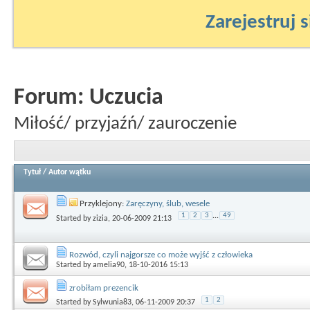
Zarejestruj s
Forum:
Uczucia
Miłość/ przyjaźń/ zauroczenie
Tytuł
/
Autor wątku
Przyklejony:
Zaręczyny, ślub, wesele
1
2
3
...
49
Started by
zizia
, 20-06-2009 21:13
Rozwód, czyli najgorsze co może wyjść z człowieka
Started by
amelia90
, 18-10-2016 15:13
zrobiłam prezencik
1
2
Started by
Sylwunia83
, 06-11-2009 20:37