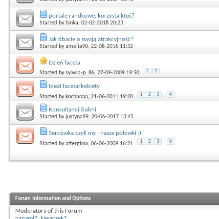
portale randkowe, korzysta ktoś?
Started by
binka
, 02-02-2018 20:23
Jak dbacie o swoją atrakcyjność?
Started by
amelia90
, 22-08-2016 11:32
Dzień faceta
1
2
Started by
sylwia-p_86
, 27-09-2009 19:50
Ideał faceta/kobiety
1
2
3
...
4
Started by
kochanaa
, 21-06-2011 19:20
Konsultanci ślubni
Started by
justyna99
, 20-06-2017 13:45
Sercówka czyli my i nasze połówki :)
1
2
3
...
6
Started by
afterglow
, 06-06-2009 16:21
Forum Information and Options
Moderators of this Forum
nanami7
,
kiwaczek2