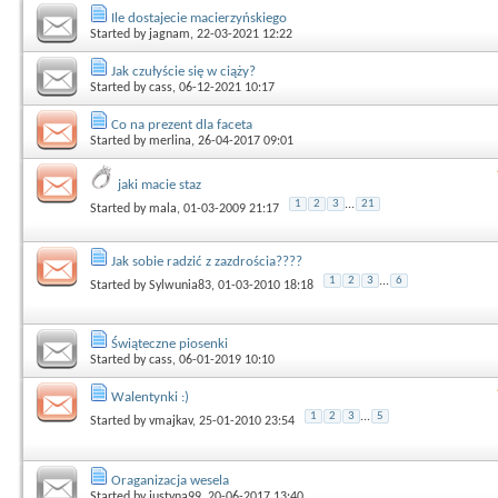
Ile dostajecie macierzyńskiego
Started by
jagnam
, 22-03-2021 12:22
Jak czułyście się w ciąży?
Started by
cass
, 06-12-2021 10:17
Co na prezent dla faceta
Started by
merlina
, 26-04-2017 09:01
jaki macie staz
1
2
3
...
21
Started by
mala
, 01-03-2009 21:17
Jak sobie radzić z zazdrościa????
1
2
3
...
6
Started by
Sylwunia83
, 01-03-2010 18:18
Świąteczne piosenki
Started by
cass
, 06-01-2019 10:10
Walentynki :)
1
2
3
...
5
Started by
vmajkav
, 25-01-2010 23:54
Oraganizacja wesela
Started by
justyna99
, 20-06-2017 13:40