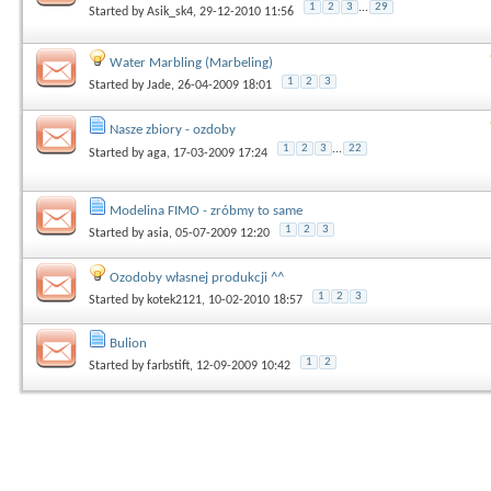
1
2
3
...
29
Started by
Asik_sk4
, 29-12-2010 11:56
Water Marbling (Marbeling)
1
2
3
Started by
Jade
, 26-04-2009 18:01
Nasze zbiory - ozdoby
1
2
3
...
22
Started by
aga
, 17-03-2009 17:24
Modelina FIMO - zróbmy to same
1
2
3
Started by
asia
, 05-07-2009 12:20
Ozodoby własnej produkcji ^^
1
2
3
Started by
kotek2121
, 10-02-2010 18:57
Bulion
1
2
Started by
farbstift
, 12-09-2009 10:42