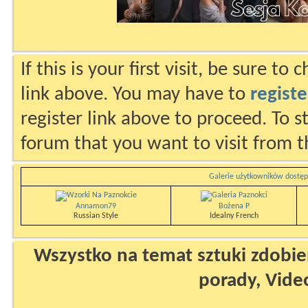
If this is your first visit, be sure to
link above. You may have to
registe
register link above to proceed. To s
forum that you want to visit from t
Galerie użytkowników dostęp
Annamon79
Bożena P
Russian Style
Idealny French
Wszystko na temat sztuki zdobien
porady, Vide