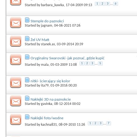
1
2
3
...
6
Started by
barbara_kawka
, 17-04-2009 09:13
Stemple do paznokci
Started by
jagnam
, 04-06-2021 07:26
Żel UV Matt
Started by
stanek.as
, 03-09-2014 20:39
Oryginalny Swarovski -jak poznać, gdzie kupić
1
2
3
...
5
Started by
mala
, 05-03-2009 11:08
nitki- ścierający się kolor
Started by
ita79
, 01-09-2016 00:20
Naklejki 3D na paznokcie
Started by
gavinka
, 08-12-2014 00:02
Naklejki foto/wodne
1
2
3
...
7
Started by
kachna831
, 08-09-2010 11:26