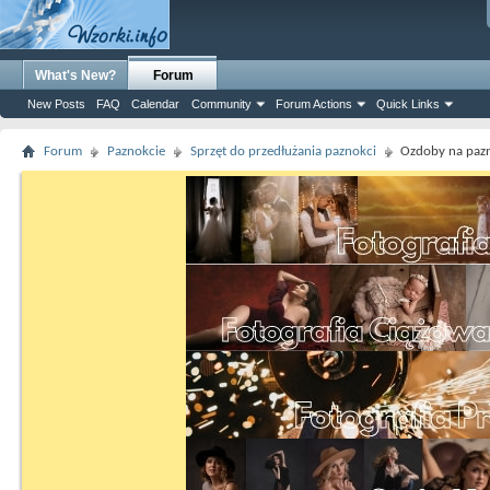
What's New?
Forum
New Posts
FAQ
Calendar
Community
Forum Actions
Quick Links
Forum
Paznokcie
Sprzęt do przedłużania paznokci
Ozdoby na paz