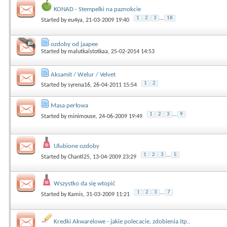
KONAD - Stempelki na paznokcie
1
2
3
...
18
Started by
eu4ya
, 21-03-2009 19:40
ozdoby od jaapee
Started by
malutkaistotkaa
, 25-02-2014 14:53
Aksamit / Welur / Velvet
1
2
Started by
syrena16
, 26-04-2011 15:54
Masa perłowa
1
2
3
...
9
Started by
minimouse
, 24-06-2009 19:49
Ulubione ozdoby
1
2
3
...
5
Started by
Chanti25
, 13-04-2009 23:29
Wszystko da się wtopić
1
2
3
...
7
Started by
Kamis
, 31-03-2009 11:21
Kredki Akwarelowe - jakie polecacie, zdobienia itp..