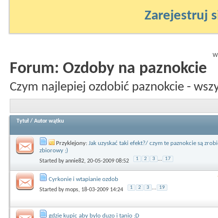
Zarejestruj s
Wy
Forum:
Ozdoby na paznokcie
Czym najlepiej ozdobić paznokcie - wsz
Tytuł
/
Autor wątku
Przyklejony:
Jak uzyskać taki efekt?/ czym te paznokcie są zrobi
zbiorowy ;)
1
2
3
...
17
Started by
annie82
, 20-05-2009 08:52
Cyrkonie i wtapianie ozdob
1
2
3
...
19
Started by
mops
, 18-03-2009 14:24
gdzie kupic aby bylo duzo i tanio :D