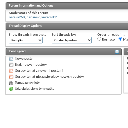
Forum Information and Options
Moderators of this Forum
natalia268
,
nanami7
,
kiwaczek2
Thread Display Options
Show threads from the...
Sort threads by:
Order threads in...
Rosnąco
Mal
Icon Legend
Nowe posty
Brak nowych postów
Gorący temat z nowymi postami
Gorący temat nie zawierający nowych postów
Temat zamknięty
Udzielałeś się w tym wątku