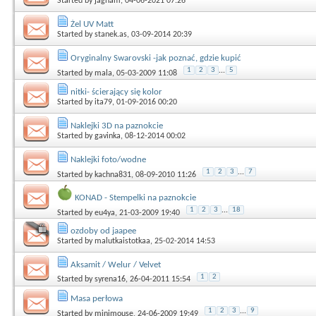
Started by
jagnam
, 04-06-2021 07:26
Żel UV Matt
Started by
stanek.as
, 03-09-2014 20:39
Oryginalny Swarovski -jak poznać, gdzie kupić
1
2
3
...
5
Started by
mala
, 05-03-2009 11:08
nitki- ścierający się kolor
Started by
ita79
, 01-09-2016 00:20
Naklejki 3D na paznokcie
Started by
gavinka
, 08-12-2014 00:02
Naklejki foto/wodne
1
2
3
...
7
Started by
kachna831
, 08-09-2010 11:26
KONAD - Stempelki na paznokcie
1
2
3
...
18
Started by
eu4ya
, 21-03-2009 19:40
ozdoby od jaapee
Started by
malutkaistotkaa
, 25-02-2014 14:53
Aksamit / Welur / Velvet
1
2
Started by
syrena16
, 26-04-2011 15:54
Masa perłowa
1
2
3
...
9
Started by
minimouse
, 24-06-2009 19:49