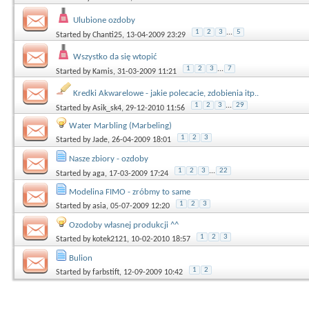
Ulubione ozdoby
1
2
3
...
5
Started by
Chanti25
, 13-04-2009 23:29
Wszystko da się wtopić
1
2
3
...
7
Started by
Kamis
, 31-03-2009 11:21
Kredki Akwarelowe - jakie polecacie, zdobienia itp..
1
2
3
...
29
Started by
Asik_sk4
, 29-12-2010 11:56
Water Marbling (Marbeling)
1
2
3
Started by
Jade
, 26-04-2009 18:01
Nasze zbiory - ozdoby
1
2
3
...
22
Started by
aga
, 17-03-2009 17:24
Modelina FIMO - zróbmy to same
1
2
3
Started by
asia
, 05-07-2009 12:20
Ozodoby własnej produkcji ^^
1
2
3
Started by
kotek2121
, 10-02-2010 18:57
Bulion
1
2
Started by
farbstift
, 12-09-2009 10:42