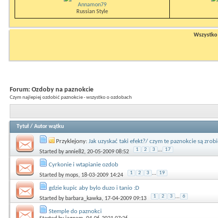
Annamon79
Russian Style
Wszystko n
Forum:
Ozdoby na paznokcie
Czym najlepiej ozdobić paznokcie - wszystko o ozdobach
Tytuł
/
Autor wątku
Przyklejony:
Jak uzyskać taki efekt?/ czym te paznokcie są zrobi
1
2
3
...
17
Started by
annie82
, 20-05-2009 08:52
Cyrkonie i wtapianie ozdob
1
2
3
...
19
Started by
mops
, 18-03-2009 14:24
gdzie kupic aby bylo duzo i tanio :D
1
2
3
...
6
Started by
barbara_kawka
, 17-04-2009 09:13
Stemple do paznokci