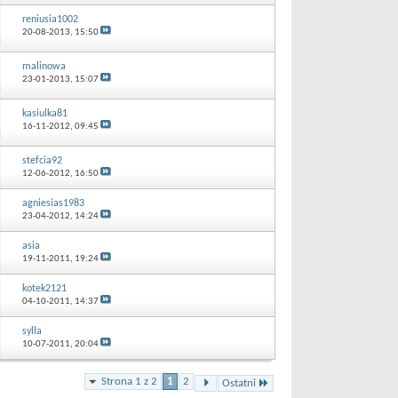
reniusia1002
20-08-2013,
15:50
malinowa
23-01-2013,
15:07
kasiulka81
16-11-2012,
09:45
stefcia92
12-06-2012,
16:50
agniesias1983
23-04-2012,
14:24
asia
19-11-2011,
19:24
kotek2121
04-10-2011,
14:37
sylla
10-07-2011,
20:04
Strona 1 z 2
1
2
Ostatni