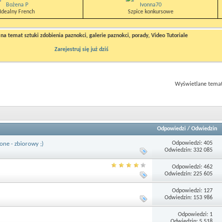
Bożena P
Ivonna70
Idealny French
Szpice konkursowe
a temat sztuki zdobienia paznokci, galerie paznokci, porady, Video Tutoriale
Zarejestruj się już dziś
Wyświetlane tematy
Odpowiedzi
/
Odwiedzin
Odpowiedzi: 405
one - zbiorowy ;)
Odwiedzin: 332 085
Odpowiedzi: 462
Odwiedzin: 225 605
Odpowiedzi: 127
Odwiedzin: 153 986
Odpowiedzi: 1
Odwiedzin: 5 518