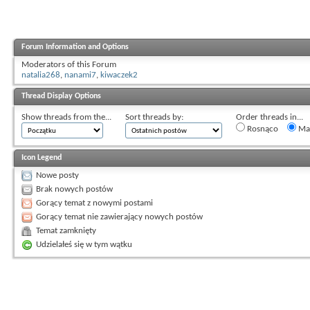
Forum Information and Options
Moderators of this Forum
natalia268
,
nanami7
,
kiwaczek2
Thread Display Options
Show threads from the...
Sort threads by:
Order threads in...
Rosnąco
Mal
Icon Legend
Nowe posty
Brak nowych postów
Gorący temat z nowymi postami
Gorący temat nie zawierający nowych postów
Temat zamknięty
Udzielałeś się w tym wątku