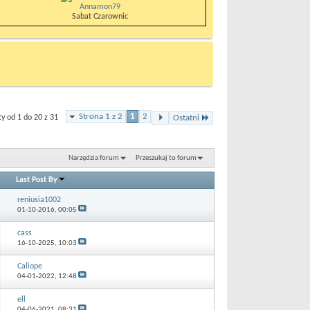
Annamon79
Sabat Czarownic
Strona 1 z 2
1
2
 od 1 do 20 z 31
Ostatni
Narzędzia forum
Przeszukaj to forum
Last Post By
reniusia1002
01-10-2016,
00:05
cass
16-10-2025,
10:03
Caliope
04-01-2022,
12:48
ell
04-06-2021,
08:31