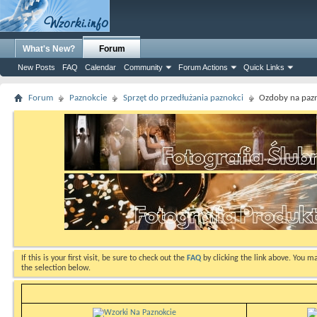
What's New?
Forum
New Posts
FAQ
Calendar
Community
Forum Actions
Quick Links
Forum
Paznokcie
Sprzęt do przedłużania paznokci
Ozdoby na paz
If this is your first visit, be sure to check out the
FAQ
by clicking the link above. You m
the selection below.