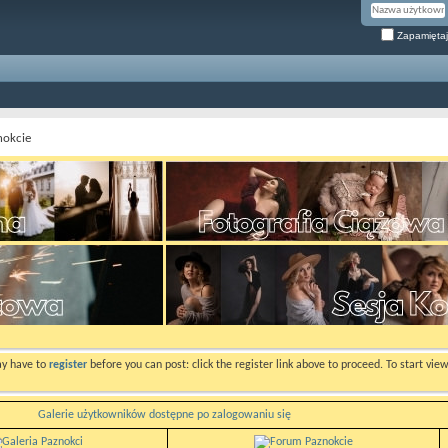
Zapamiętaj
nokcie
ay have to
register
before you can post: click the register link above to proceed. To start vi
Galerie użytkowników dostępne po zalogowaniu się