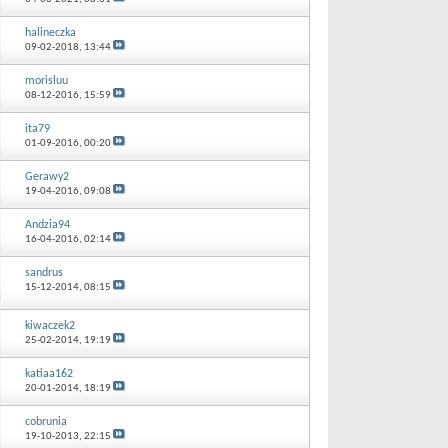
halineczka
09-02-2018,
13:44
morisluu
08-12-2016,
15:59
ita79
01-09-2016,
00:20
Gerawy2
19-04-2016,
09:08
Andzia94
16-04-2016,
02:14
sandrus
15-12-2014,
08:15
kiwaczek2
25-02-2014,
19:19
katiaa162
20-01-2014,
18:19
cobrunia
19-10-2013,
22:15