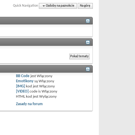
Quick Navigation
Ozdoby na paznokcie
Na górę
BB Code
jest
Włączony
Emotikony
są
Włączony
[IMG]
kod jest
Włączony
[VIDEO]
code is
Włączony
HTML kod jest
Wyłączony
Zasady na forum