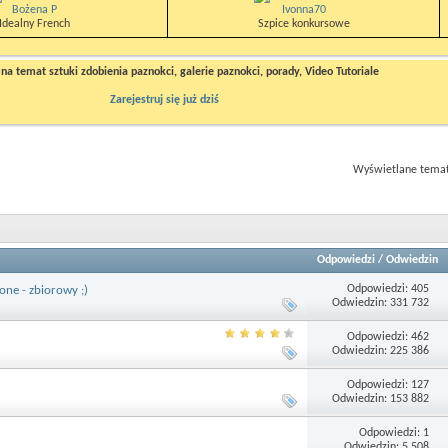
Bożena P
Ivonna70
Idealny French
Szpice konkursowe
a temat sztuki zdobienia paznokci, galerie paznokci, porady, Video Tutoriale
Zarejestruj się już dziś
Wyświetlane tematy
Odpowiedzi
/
Odwiedzin
Odpowiedzi: 405
one - zbiorowy ;)
Odwiedzin: 331 732
Odpowiedzi: 462
Odwiedzin: 225 386
Odpowiedzi: 127
Odwiedzin: 153 882
Odpowiedzi: 1
Odwiedzin: 5 508