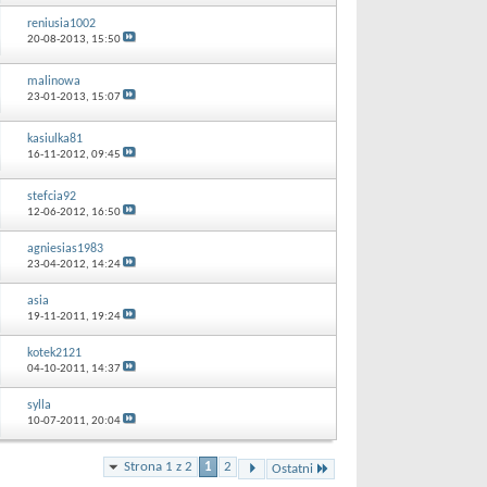
reniusia1002
20-08-2013,
15:50
malinowa
23-01-2013,
15:07
kasiulka81
16-11-2012,
09:45
stefcia92
12-06-2012,
16:50
agniesias1983
23-04-2012,
14:24
asia
19-11-2011,
19:24
kotek2121
04-10-2011,
14:37
sylla
10-07-2011,
20:04
Strona 1 z 2
1
2
Ostatni