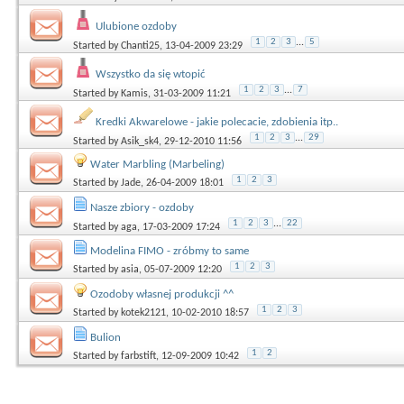
Ulubione ozdoby
1
2
3
...
5
Started by
Chanti25
, 13-04-2009 23:29
Wszystko da się wtopić
1
2
3
...
7
Started by
Kamis
, 31-03-2009 11:21
Kredki Akwarelowe - jakie polecacie, zdobienia itp..
1
2
3
...
29
Started by
Asik_sk4
, 29-12-2010 11:56
Water Marbling (Marbeling)
1
2
3
Started by
Jade
, 26-04-2009 18:01
Nasze zbiory - ozdoby
1
2
3
...
22
Started by
aga
, 17-03-2009 17:24
Modelina FIMO - zróbmy to same
1
2
3
Started by
asia
, 05-07-2009 12:20
Ozodoby własnej produkcji ^^
1
2
3
Started by
kotek2121
, 10-02-2010 18:57
Bulion
1
2
Started by
farbstift
, 12-09-2009 10:42