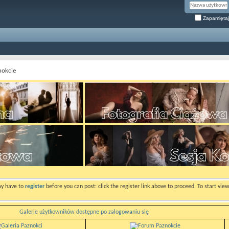
Zapamiętaj
nokcie
ay have to
register
before you can post: click the register link above to proceed. To start vi
Galerie użytkowników dostępne po zalogowaniu się