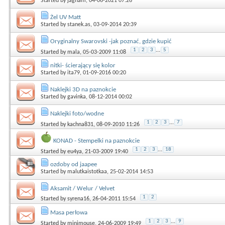
Started by
jagnam
, 04-06-2021 07:26
Żel UV Matt
Started by
stanek.as
, 03-09-2014 20:39
Oryginalny Swarovski -jak poznać, gdzie kupić
1
2
3
...
5
Started by
mala
, 05-03-2009 11:08
nitki- ścierający się kolor
Started by
ita79
, 01-09-2016 00:20
Naklejki 3D na paznokcie
Started by
gavinka
, 08-12-2014 00:02
Naklejki foto/wodne
1
2
3
...
7
Started by
kachna831
, 08-09-2010 11:26
KONAD - Stempelki na paznokcie
1
2
3
...
18
Started by
eu4ya
, 21-03-2009 19:40
ozdoby od jaapee
Started by
malutkaistotkaa
, 25-02-2014 14:53
Aksamit / Welur / Velvet
1
2
Started by
syrena16
, 26-04-2011 15:54
Masa perłowa
1
2
3
...
9
Started by
minimouse
, 24-06-2009 19:49