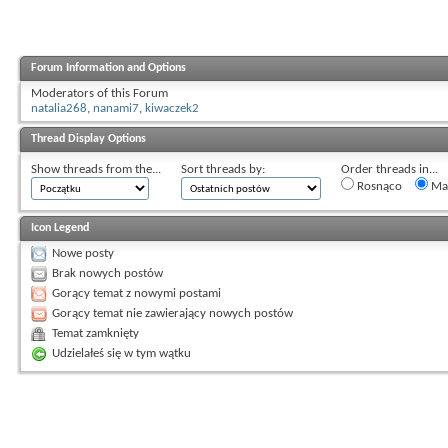
Forum Information and Options
Moderators of this Forum
natalia268
,
nanami7
,
kiwaczek2
Thread Display Options
Show threads from the...
Sort threads by:
Order threads in...
Rosnąco
Mal
Icon Legend
Nowe posty
Brak nowych postów
Gorący temat z nowymi postami
Gorący temat nie zawierający nowych postów
Temat zamknięty
Udzielałeś się w tym wątku