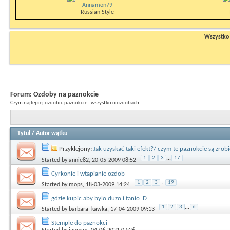
Annamon79
Russian Style
Wszystko n
Forum:
Ozdoby na paznokcie
Czym najlepiej ozdobić paznokcie - wszystko o ozdobach
Tytuł
/
Autor wątku
Przyklejony:
Jak uzyskać taki efekt?/ czym te paznokcie są zrobi
1
2
3
...
17
Started by
annie82
, 20-05-2009 08:52
Cyrkonie i wtapianie ozdob
1
2
3
...
19
Started by
mops
, 18-03-2009 14:24
gdzie kupic aby bylo duzo i tanio :D
1
2
3
...
6
Started by
barbara_kawka
, 17-04-2009 09:13
Stemple do paznokci