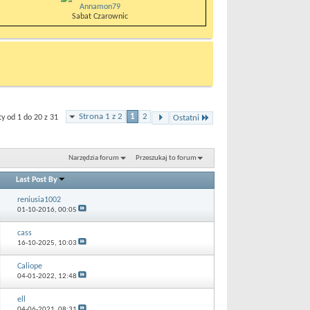
Annamon79
Sabat Czarownic
Strona 1 z 2
1
2
 od 1 do 20 z 31
Ostatni
Narzędzia forum
Przeszukaj to forum
Last Post By
reniusia1002
01-10-2016,
00:05
cass
16-10-2025,
10:03
Caliope
04-01-2022,
12:48
ell
04-06-2021,
08:31