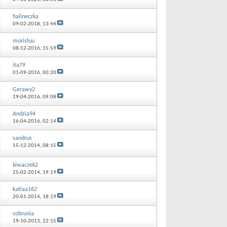
halineczka
09-02-2018,
13:44
morisluu
08-12-2016,
15:59
ita79
01-09-2016,
00:20
Gerawy2
19-04-2016,
09:08
Andzia94
16-04-2016,
02:14
sandrus
15-12-2014,
08:15
kiwaczek2
25-02-2014,
19:19
katiaa162
20-01-2014,
18:19
cobrunia
19-10-2013,
22:15