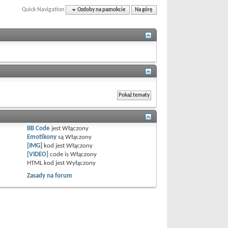
Quick Navigation
Ozdoby na paznokcie
Na górę
BB Code
jest
Włączony
Emotikony
są
Włączony
[IMG]
kod jest
Włączony
[VIDEO]
code is
Włączony
HTML kod jest
Wyłączony
Zasady na forum