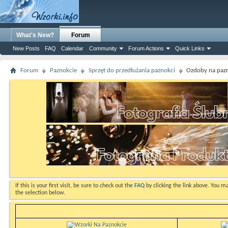
What's New?
Forum
New Posts
FAQ
Calendar
Community
Forum Actions
Quick Links
Forum
Paznokcie
Sprzęt do przedłużania paznokci
Ozdoby na paz
If this is your first visit, be sure to check out the
FAQ
by clicking the link above. You m
the selection below.