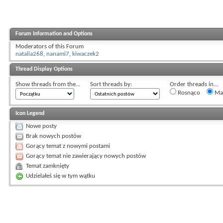
Forum Information and Options
Moderators of this Forum
natalia268
,
nanami7
,
kiwaczek2
Thread Display Options
Show threads from the...
Sort threads by:
Order threads in...
Rosnąco
Mal
Icon Legend
Nowe posty
Brak nowych postów
Gorący temat z nowymi postami
Gorący temat nie zawierający nowych postów
Temat zamknięty
Udzielałeś się w tym wątku