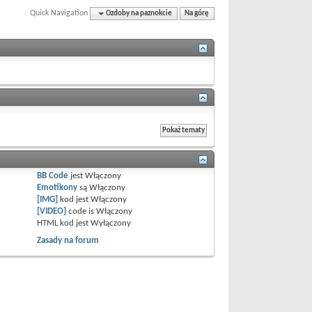
Quick Navigation
Ozdoby na paznokcie
Na górę
BB Code
jest
Włączony
Emotikony
są
Włączony
[IMG]
kod jest
Włączony
[VIDEO]
code is
Włączony
HTML kod jest
Wyłączony
Zasady na forum