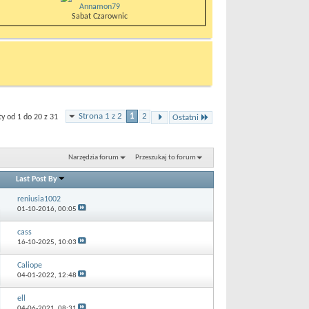
Annamon79
Sabat Czarownic
Strona 1 z 2
1
2
 od 1 do 20 z 31
Ostatni
Narzędzia forum
Przeszukaj to forum
Last Post By
reniusia1002
01-10-2016,
00:05
cass
16-10-2025,
10:03
Caliope
04-01-2022,
12:48
ell
04-06-2021,
08:31