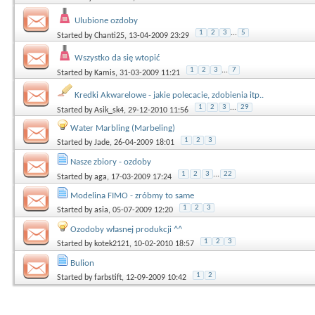
Ulubione ozdoby
1
2
3
...
5
Started by
Chanti25
, 13-04-2009 23:29
Wszystko da się wtopić
1
2
3
...
7
Started by
Kamis
, 31-03-2009 11:21
Kredki Akwarelowe - jakie polecacie, zdobienia itp..
1
2
3
...
29
Started by
Asik_sk4
, 29-12-2010 11:56
Water Marbling (Marbeling)
1
2
3
Started by
Jade
, 26-04-2009 18:01
Nasze zbiory - ozdoby
1
2
3
...
22
Started by
aga
, 17-03-2009 17:24
Modelina FIMO - zróbmy to same
1
2
3
Started by
asia
, 05-07-2009 12:20
Ozodoby własnej produkcji ^^
1
2
3
Started by
kotek2121
, 10-02-2010 18:57
Bulion
1
2
Started by
farbstift
, 12-09-2009 10:42