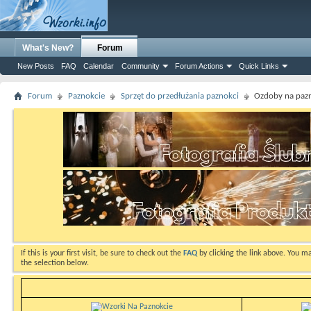
What's New?
Forum
New Posts
FAQ
Calendar
Community
Forum Actions
Quick Links
Forum
Paznokcie
Sprzęt do przedłużania paznokci
Ozdoby na paz
If this is your first visit, be sure to check out the
FAQ
by clicking the link above. You m
the selection below.