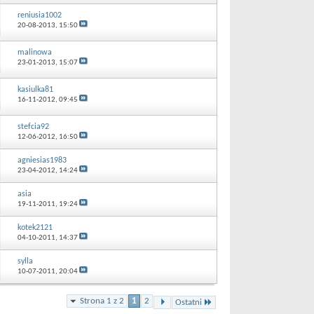
reniusia1002
20-08-2013,
15:50
malinowa
23-01-2013,
15:07
kasiulka81
16-11-2012,
09:45
stefcia92
12-06-2012,
16:50
agniesias1983
23-04-2012,
14:24
asia
19-11-2011,
19:24
kotek2121
04-10-2011,
14:37
sylla
10-07-2011,
20:04
Strona 1 z 2
1
2
Ostatni