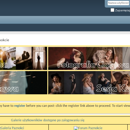
Zapamiętaj
nokcie
ay have to
register
before you can post: click the register link above to proceed. To start vi
Galerie użytkowników dostępne po zalogowaniu się