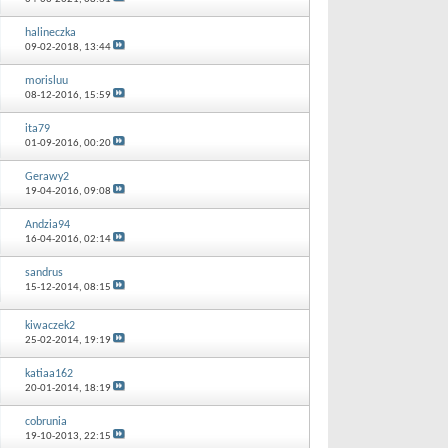
halineczka
09-02-2018,
13:44
morisluu
08-12-2016,
15:59
ita79
01-09-2016,
00:20
Gerawy2
19-04-2016,
09:08
Andzia94
16-04-2016,
02:14
sandrus
15-12-2014,
08:15
kiwaczek2
25-02-2014,
19:19
katiaa162
20-01-2014,
18:19
cobrunia
19-10-2013,
22:15