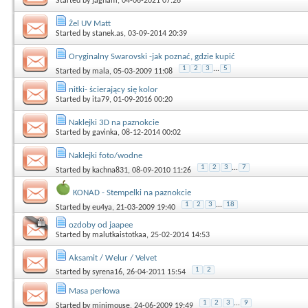
Started by
jagnam
, 04-06-2021 07:26
Żel UV Matt
Started by
stanek.as
, 03-09-2014 20:39
Oryginalny Swarovski -jak poznać, gdzie kupić
1
2
3
...
5
Started by
mala
, 05-03-2009 11:08
nitki- ścierający się kolor
Started by
ita79
, 01-09-2016 00:20
Naklejki 3D na paznokcie
Started by
gavinka
, 08-12-2014 00:02
Naklejki foto/wodne
1
2
3
...
7
Started by
kachna831
, 08-09-2010 11:26
KONAD - Stempelki na paznokcie
1
2
3
...
18
Started by
eu4ya
, 21-03-2009 19:40
ozdoby od jaapee
Started by
malutkaistotkaa
, 25-02-2014 14:53
Aksamit / Welur / Velvet
1
2
Started by
syrena16
, 26-04-2011 15:54
Masa perłowa
1
2
3
...
9
Started by
minimouse
, 24-06-2009 19:49