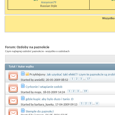
Annamon79
Russian Style
Wszystko n
Forum:
Ozdoby na paznokcie
Czym najlepiej ozdobić paznokcie - wszystko o ozdobach
Tytuł
/
Autor wątku
Przyklejony:
Jak uzyskać taki efekt?/ czym te paznokcie są zrobi
1
2
3
...
17
Started by
annie82
, 20-05-2009 08:52
Cyrkonie i wtapianie ozdob
1
2
3
...
19
Started by
mops
, 18-03-2009 14:24
gdzie kupic aby bylo duzo i tanio :D
1
2
3
...
6
Started by
barbara_kawka
, 17-04-2009 09:13
Stemple do paznokci