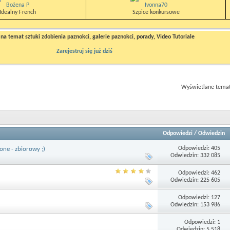
Bożena P
Ivonna70
Idealny French
Szpice konkursowe
a temat sztuki zdobienia paznokci, galerie paznokci, porady, Video Tutoriale
Zarejestruj się już dziś
Wyświetlane tematy
Odpowiedzi
/
Odwiedzin
Odpowiedzi: 405
one - zbiorowy ;)
Odwiedzin: 332 085
Odpowiedzi: 462
Odwiedzin: 225 605
Odpowiedzi: 127
Odwiedzin: 153 986
Odpowiedzi: 1
Odwiedzin: 5 518