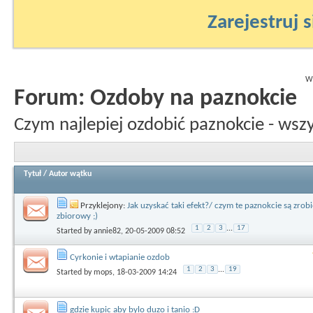
Zarejestruj s
Wy
Forum:
Ozdoby na paznokcie
Czym najlepiej ozdobić paznokcie - wsz
Tytuł
/
Autor wątku
Przyklejony:
Jak uzyskać taki efekt?/ czym te paznokcie są zrobi
zbiorowy ;)
1
2
3
...
17
Started by
annie82
, 20-05-2009 08:52
Cyrkonie i wtapianie ozdob
1
2
3
...
19
Started by
mops
, 18-03-2009 14:24
gdzie kupic aby bylo duzo i tanio :D