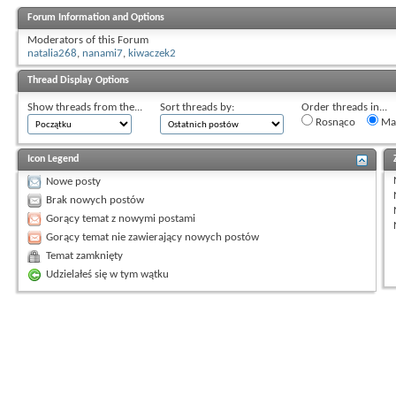
Forum Information and Options
Moderators of this Forum
natalia268
,
nanami7
,
kiwaczek2
Thread Display Options
Show threads from the...
Sort threads by:
Order threads in...
Rosnąco
Mal
Icon Legend
Nowe posty
Brak nowych postów
Gorący temat z nowymi postami
Gorący temat nie zawierający nowych postów
Temat zamknięty
Udzielałeś się w tym wątku