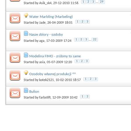
1
2
3
...
29
Started by
Asik_sk4
, 29-12-2010 11:56
Water Marbling (Marbeling)
1
2
3
Started by
Jade
, 26-04-2009 18:01
Nasze zbiory - ozdoby
1
2
3
...
22
Started by
aga
, 17-03-2009 17:24
Modelina FIMO - zróbmy to same
1
2
3
Started by
asia
, 05-07-2009 12:20
Ozodoby własnej produkcji ^^
1
2
3
Started by
kotek2121
, 10-02-2010 18:57
Bulion
1
2
Started by
farbstift
, 12-09-2009 10:42