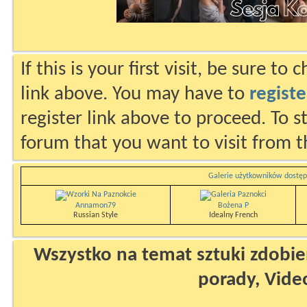
If this is your first visit, be sure to
link above. You may have to
registe
register link above to proceed. To s
forum that you want to visit from t
Galerie użytkowników dostęp
Annamon79
Bożena P
Russian Style
Idealny French
Wszystko na temat sztuki zdobien
porady, Vide