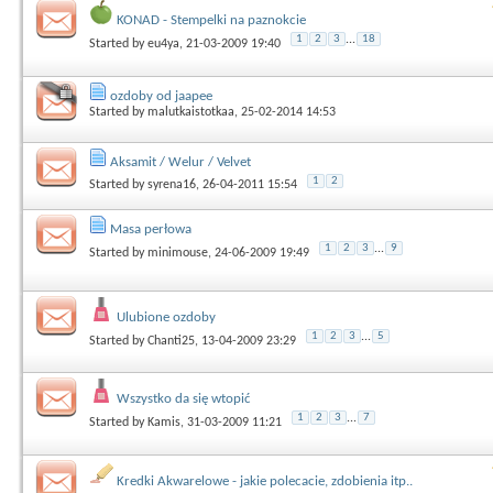
KONAD - Stempelki na paznokcie
1
2
3
...
18
Started by
eu4ya
, 21-03-2009 19:40
ozdoby od jaapee
Started by
malutkaistotkaa
, 25-02-2014 14:53
Aksamit / Welur / Velvet
1
2
Started by
syrena16
, 26-04-2011 15:54
Masa perłowa
1
2
3
...
9
Started by
minimouse
, 24-06-2009 19:49
Ulubione ozdoby
1
2
3
...
5
Started by
Chanti25
, 13-04-2009 23:29
Wszystko da się wtopić
1
2
3
...
7
Started by
Kamis
, 31-03-2009 11:21
Kredki Akwarelowe - jakie polecacie, zdobienia itp..