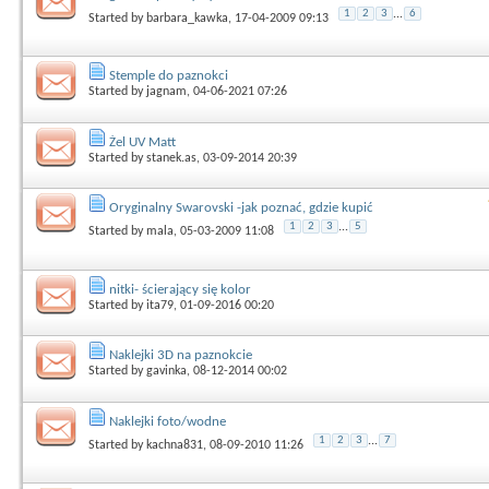
1
2
3
...
6
Started by
barbara_kawka
, 17-04-2009 09:13
Stemple do paznokci
Started by
jagnam
, 04-06-2021 07:26
Żel UV Matt
Started by
stanek.as
, 03-09-2014 20:39
Oryginalny Swarovski -jak poznać, gdzie kupić
1
2
3
...
5
Started by
mala
, 05-03-2009 11:08
nitki- ścierający się kolor
Started by
ita79
, 01-09-2016 00:20
Naklejki 3D na paznokcie
Started by
gavinka
, 08-12-2014 00:02
Naklejki foto/wodne
1
2
3
...
7
Started by
kachna831
, 08-09-2010 11:26