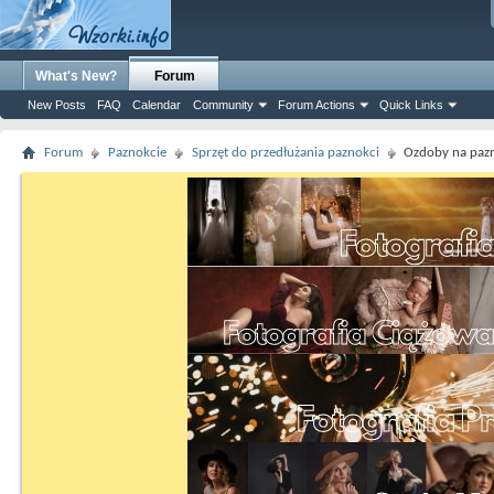
What's New?
Forum
New Posts
FAQ
Calendar
Community
Forum Actions
Quick Links
Forum
Paznokcie
Sprzęt do przedłużania paznokci
Ozdoby na paz