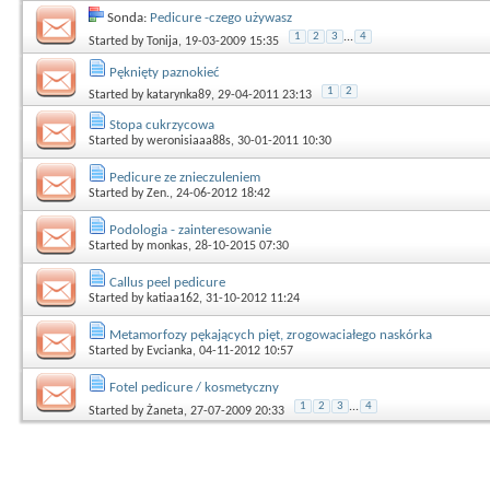
Sonda:
Pedicure -czego używasz
1
2
3
...
4
Started by
Tonija
, 19-03-2009 15:35
Pęknięty paznokieć
1
2
Started by
katarynka89
, 29-04-2011 23:13
Stopa cukrzycowa
Started by
weronisiaaa88s
, 30-01-2011 10:30
Pedicure ze znieczuleniem
Started by
Zen.
, 24-06-2012 18:42
Podologia - zainteresowanie
Started by
monkas
, 28-10-2015 07:30
Callus peel pedicure
Started by
katiaa162
, 31-10-2012 11:24
Metamorfozy pękających pięt, zrogowaciałego naskórka
Started by
Evcianka
, 04-11-2012 10:57
Fotel pedicure / kosmetyczny
1
2
3
...
4
Started by
Żaneta
, 27-07-2009 20:33