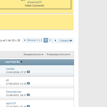
Annamon79
Sabat Czarownic
Strona 1 z 2
1
2
 od 1 do 20 z 28
Ostatni
Narzędzia forum
Przeszukaj to forum
Last Post By
ciamka
11-04-2018,
17:17
ell
27-08-2024,
11:55
ClezeripLover
21-08-2023,
18:27
agus123
22-12-2021,
01:10