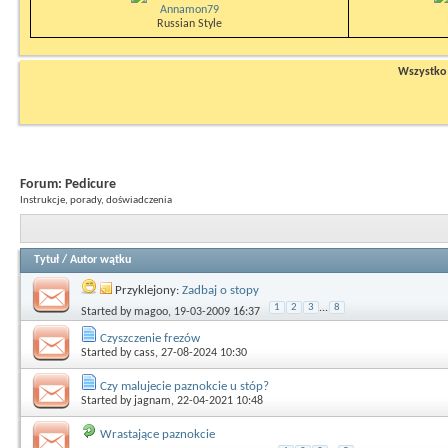
Annamon79
Russian Style
Wszystko n
Forum:
Pedicure
Instrukcje, porady, doświadczenia
Tytuł
/
Autor wątku
Przyklejony:
Zadbaj o stopy
1
2
3
...
8
Started by
magoo
, 19-03-2009 16:37
Czyszczenie frezów
Started by
cass
, 27-08-2024 10:30
Czy malujecie paznokcie u stóp?
Started by
jagnam
, 22-04-2021 10:48
Wrastające paznokcie