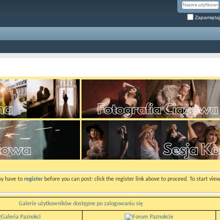
Zapamiętaj
ay have to
register
before you can post: click the register link above to proceed. To start vi
Galerie użytkowników dostępne po zalogowaniu się