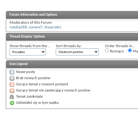
Forum Information and Options
Moderators of this Forum
natalia268
,
nanami7
,
kiwaczek2
Thread Display Options
Show threads from the...
Sort threads by:
Order threads in...
Rosnąco
Mal
Icon Legend
Nowe posty
Brak nowych postów
Gorący temat z nowymi postami
Gorący temat nie zawierający nowych postów
Temat zamknięty
Udzielałeś się w tym wątku