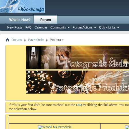
What's New?
Forum
New Posts
FAQ
Calendar
Community
Forum Actions
Quick Links
Forum
Paznokcie
Pedicure
If this is your first visit, be sure to check out the
FAQ
by clicking the link above. You m
the selection below.