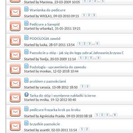
1
2
3
...
5
Started by
Marzena
, 23-03-2009 10:05
Wanienka do pedicure
1
2
3
Started by
WIOLA1
, 09-03-2010 09:15
Pedicure a Sanepid
Started by
urbanka1
, 31-05-2011 19:21
PODOLOGIA zawód
1
2
3
...
5
Started by
luska
, 28-07-2011 13:54
Paznokcie u stóp - jak się do tego zabrać,żelowanie,krzywa C
1
2
3
...
6
Started by
Tonija
, 20-03-2009 11:14
Podologia - uprawnienia do zawodu
Started by
monkas
, 12-02-2018 10:44
problem z paznokciami
1
2
Started by
sarusia
, 13-08-2012 18:50
Tarka do stóp i wymienne nakładki ścierne
Started by
mnika
, 19-12-2012 00:40
pedicure frezarka krok po kroku
1
2
3
...
8
Started by
Agnieszka Praska
, 09-03-2010 08:18
brzydkie paznokcie
1
2
Started by
asantir
, 02-03-2011 11:54