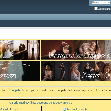
Zapamiętaj
ay have to
register
before you can post: click the register link above to proceed. To start vi
Galerie użytkowników dostępne po zalogowaniu się