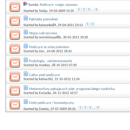
Sonda:
Pedicure -czego używasz
1
2
3
...
4
Started by
Tonija
, 19-03-2009 15:35
Pęknięty paznokieć
1
2
Started by
katarynka89
, 29-04-2011 23:13
Stopa cukrzycowa
Started by
weronisiaaa88s
, 30-01-2011 10:30
Pedicure ze znieczuleniem
Started by
Zen.
, 24-06-2012 18:42
Podologia - zainteresowanie
Started by
monkas
, 28-10-2015 07:30
Callus peel pedicure
Started by
katiaa162
, 31-10-2012 11:24
Metamorfozy pękających pięt, zrogowaciałego naskórka
Started by
Evcianka
, 04-11-2012 10:57
Fotel pedicure / kosmetyczny
1
2
3
...
4
Started by
Żaneta
, 27-07-2009 20:33