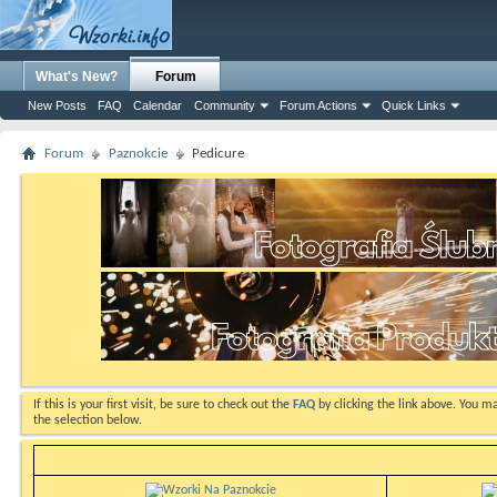
What's New?
Forum
New Posts
FAQ
Calendar
Community
Forum Actions
Quick Links
Forum
Paznokcie
Pedicure
If this is your first visit, be sure to check out the
FAQ
by clicking the link above. You m
the selection below.