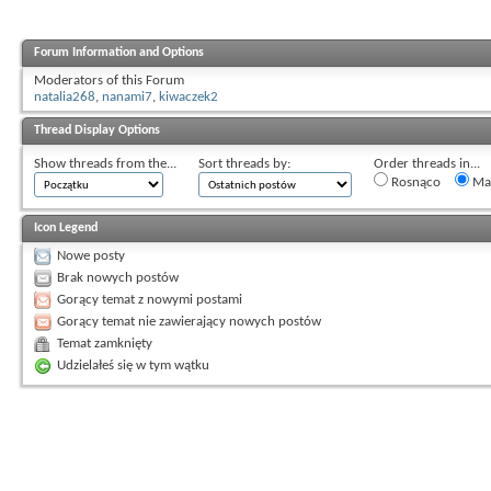
Forum Information and Options
Moderators of this Forum
natalia268
,
nanami7
,
kiwaczek2
Thread Display Options
Show threads from the...
Sort threads by:
Order threads in...
Rosnąco
Mal
Icon Legend
Nowe posty
Brak nowych postów
Gorący temat z nowymi postami
Gorący temat nie zawierający nowych postów
Temat zamknięty
Udzielałeś się w tym wątku