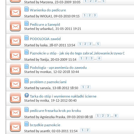
1
2
3
...
5
Started by
Marzena
, 23-03-2009 10:05
Wanienka do pedicure
1
2
3
Started by
WIOLA1
, 09-03-2010 09:15
Pedicure a Sanepid
Started by
urbanka1
, 31-05-2011 19:21
PODOLOGIA zawód
1
2
3
...
5
Started by
luska
, 28-07-2011 13:54
Paznokcie u stóp - jak się do tego zabrać,żelowanie,krzywa C
1
2
3
...
6
Started by
Tonija
, 20-03-2009 11:14
Podologia - uprawnienia do zawodu
Started by
monkas
, 12-02-2018 10:44
problem z paznokciami
1
2
Started by
sarusia
, 13-08-2012 18:50
Tarka do stóp i wymienne nakładki ścierne
Started by
mnika
, 19-12-2012 00:40
pedicure frezarka krok po kroku
1
2
3
...
8
Started by
Agnieszka Praska
, 09-03-2010 08:18
brzydkie paznokcie
1
2
Started by
asantir
, 02-03-2011 11:54