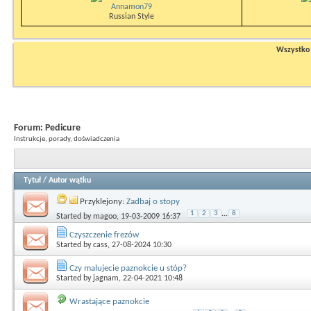
Annamon79
Russian Style
Wszystko n
Forum:
Pedicure
Instrukcje, porady, doświadczenia
Tytuł
/
Autor wątku
Przyklejony:
Zadbaj o stopy
1
2
3
...
8
Started by
magoo
, 19-03-2009 16:37
Czyszczenie frezów
Started by
cass
, 27-08-2024 10:30
Czy malujecie paznokcie u stóp?
Started by
jagnam
, 22-04-2021 10:48
Wrastające paznokcie