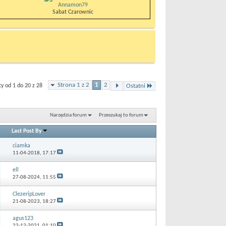
Annamon79
Sabat Czarownic
Strona 1 z 2
1
2
 od 1 do 20 z 28
Ostatni
Narzędzia forum
Przeszukaj to forum
Last Post By
ciamka
11-04-2018,
17:17
ell
27-08-2024,
11:55
ClezeripLover
21-08-2023,
18:27
agus123
22-12-2021,
01:10