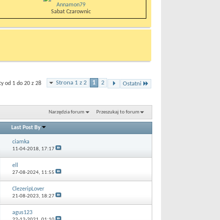
Annamon79
Sabat Czarownic
Strona 1 z 2
1
2
 od 1 do 20 z 28
Ostatni
Narzędzia forum
Przeszukaj to forum
Last Post By
ciamka
11-04-2018,
17:17
ell
27-08-2024,
11:55
ClezeripLover
21-08-2023,
18:27
agus123
22-12-2021,
01:10