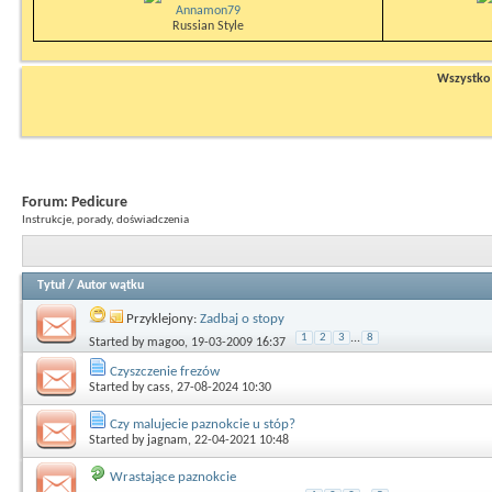
Annamon79
Russian Style
Wszystko n
Forum:
Pedicure
Instrukcje, porady, doświadczenia
Tytuł
/
Autor wątku
Przyklejony:
Zadbaj o stopy
1
2
3
...
8
Started by
magoo
, 19-03-2009 16:37
Czyszczenie frezów
Started by
cass
, 27-08-2024 10:30
Czy malujecie paznokcie u stóp?
Started by
jagnam
, 22-04-2021 10:48
Wrastające paznokcie