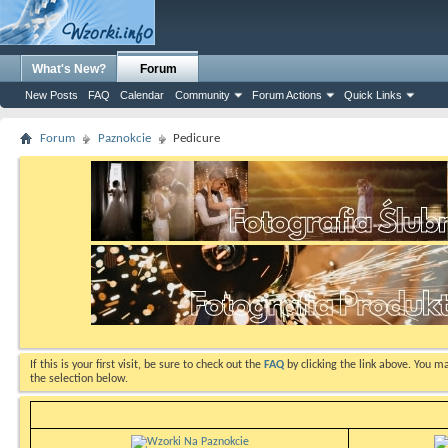
What's New?
Forum
New Posts
FAQ
Calendar
Community
Forum Actions
Quick Links
Forum
Paznokcie
Pedicure
If this is your first visit, be sure to check out the
FAQ
by clicking the link above. You m
the selection below.