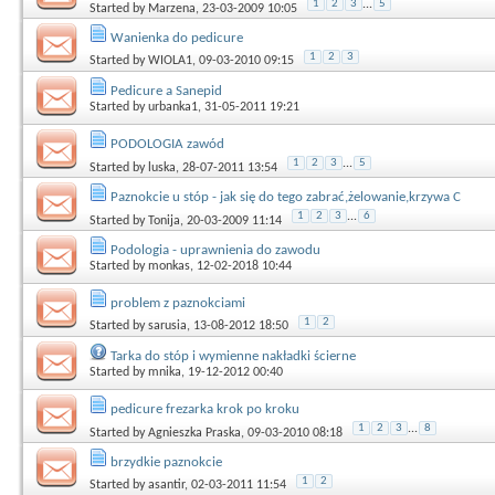
1
2
3
...
5
Started by
Marzena
, 23-03-2009 10:05
Wanienka do pedicure
1
2
3
Started by
WIOLA1
, 09-03-2010 09:15
Pedicure a Sanepid
Started by
urbanka1
, 31-05-2011 19:21
PODOLOGIA zawód
1
2
3
...
5
Started by
luska
, 28-07-2011 13:54
Paznokcie u stóp - jak się do tego zabrać,żelowanie,krzywa C
1
2
3
...
6
Started by
Tonija
, 20-03-2009 11:14
Podologia - uprawnienia do zawodu
Started by
monkas
, 12-02-2018 10:44
problem z paznokciami
1
2
Started by
sarusia
, 13-08-2012 18:50
Tarka do stóp i wymienne nakładki ścierne
Started by
mnika
, 19-12-2012 00:40
pedicure frezarka krok po kroku
1
2
3
...
8
Started by
Agnieszka Praska
, 09-03-2010 08:18
brzydkie paznokcie
1
2
Started by
asantir
, 02-03-2011 11:54