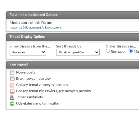
Forum Information and Options
Moderators of this Forum
natalia268
,
nanami7
,
kiwaczek2
Thread Display Options
Show threads from the...
Sort threads by:
Order threads in...
Rosnąco
Mal
Icon Legend
Nowe posty
Brak nowych postów
Gorący temat z nowymi postami
Gorący temat nie zawierający nowych postów
Temat zamknięty
Udzielałeś się w tym wątku