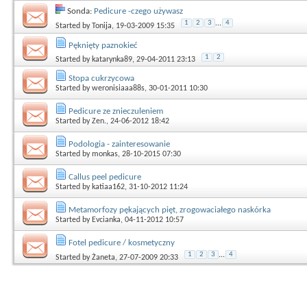
Sonda:
Pedicure -czego używasz
1
2
3
...
4
Started by
Tonija
, 19-03-2009 15:35
Pęknięty paznokieć
1
2
Started by
katarynka89
, 29-04-2011 23:13
Stopa cukrzycowa
Started by
weronisiaaa88s
, 30-01-2011 10:30
Pedicure ze znieczuleniem
Started by
Zen.
, 24-06-2012 18:42
Podologia - zainteresowanie
Started by
monkas
, 28-10-2015 07:30
Callus peel pedicure
Started by
katiaa162
, 31-10-2012 11:24
Metamorfozy pękających pięt, zrogowaciałego naskórka
Started by
Evcianka
, 04-11-2012 10:57
Fotel pedicure / kosmetyczny
1
2
3
...
4
Started by
Żaneta
, 27-07-2009 20:33