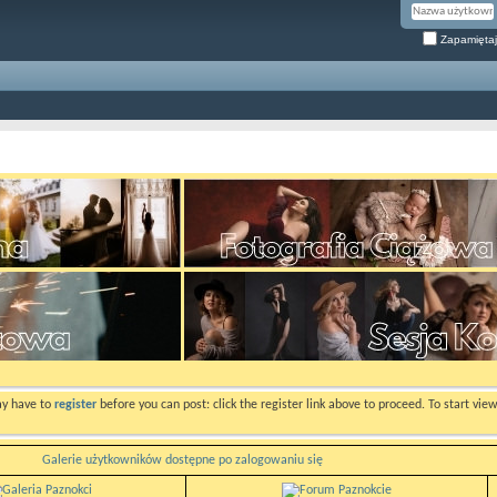
Zapamiętaj
ay have to
register
before you can post: click the register link above to proceed. To start vi
Galerie użytkowników dostępne po zalogowaniu się