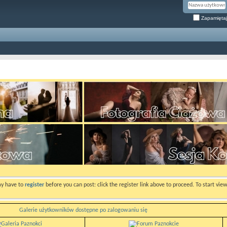
Zapamiętaj
ay have to
register
before you can post: click the register link above to proceed. To start vi
Galerie użytkowników dostępne po zalogowaniu się