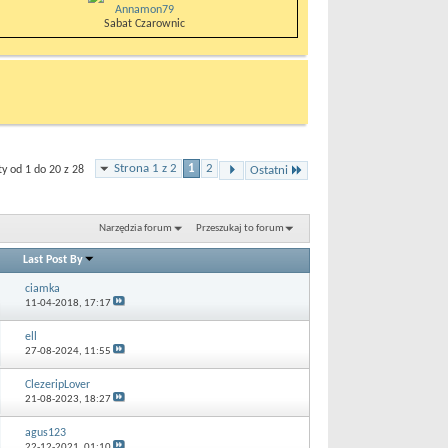
Annamon79
Sabat Czarownic
Strona 1 z 2
1
2
 od 1 do 20 z 28
Ostatni
Narzędzia forum
Przeszukaj to forum
Last Post By
ciamka
11-04-2018,
17:17
ell
27-08-2024,
11:55
ClezeripLover
21-08-2023,
18:27
agus123
22-12-2021,
01:10