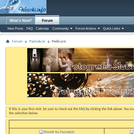
What's New?
Forum
New Posts
FAQ
Calendar
Community
Forum Actions
Quick Links
Forum
Paznokcie
Pedicure
If this is your first visit, be sure to check out the
FAQ
by clicking the link above. You m
the selection below.