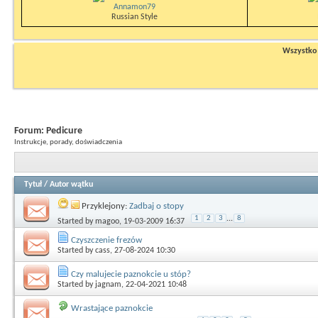
Annamon79
Russian Style
Wszystko n
Forum:
Pedicure
Instrukcje, porady, doświadczenia
Tytuł
/
Autor wątku
Przyklejony:
Zadbaj o stopy
1
2
3
...
8
Started by
magoo
, 19-03-2009 16:37
Czyszczenie frezów
Started by
cass
, 27-08-2024 10:30
Czy malujecie paznokcie u stóp?
Started by
jagnam
, 22-04-2021 10:48
Wrastające paznokcie