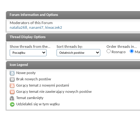
Forum Information and Options
Moderators of this Forum
natalia268
,
nanami7
,
kiwaczek2
Thread Display Options
Show threads from the...
Sort threads by:
Order threads in...
Rosnąco
Mal
Icon Legend
Nowe posty
Brak nowych postów
Gorący temat z nowymi postami
Gorący temat nie zawierający nowych postów
Temat zamknięty
Udzielałeś się w tym wątku