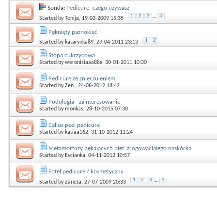
Sonda:
Pedicure -czego używasz
1
2
3
...
4
Started by
Tonija
, 19-03-2009 15:35
Pęknięty paznokieć
1
2
Started by
katarynka89
, 29-04-2011 23:13
Stopa cukrzycowa
Started by
weronisiaaa88s
, 30-01-2011 10:30
Pedicure ze znieczuleniem
Started by
Zen.
, 24-06-2012 18:42
Podologia - zainteresowanie
Started by
monkas
, 28-10-2015 07:30
Callus peel pedicure
Started by
katiaa162
, 31-10-2012 11:24
Metamorfozy pękających pięt, zrogowaciałego naskórka
Started by
Evcianka
, 04-11-2012 10:57
Fotel pedicure / kosmetyczny
1
2
3
...
4
Started by
Żaneta
, 27-07-2009 20:33