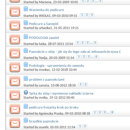
1
2
3
...
5
Started by
Marzena
, 23-03-2009 10:05
Wanienka do pedicure
1
2
3
Started by
WIOLA1
, 09-03-2010 09:15
Pedicure a Sanepid
Started by
urbanka1
, 31-05-2011 19:21
PODOLOGIA zawód
1
2
3
...
5
Started by
luska
, 28-07-2011 13:54
Paznokcie u stóp - jak się do tego zabrać,żelowanie,krzywa C
1
2
3
...
6
Started by
Tonija
, 20-03-2009 11:14
Podologia - uprawnienia do zawodu
Started by
monkas
, 12-02-2018 10:44
problem z paznokciami
1
2
Started by
sarusia
, 13-08-2012 18:50
Tarka do stóp i wymienne nakładki ścierne
Started by
mnika
, 19-12-2012 00:40
pedicure frezarka krok po kroku
1
2
3
...
8
Started by
Agnieszka Praska
, 09-03-2010 08:18
brzydkie paznokcie
1
2
Started by
asantir
, 02-03-2011 11:54