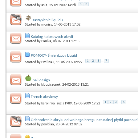
1
2
Started by
asia
, 25-09-2009 14:28
zastąpienie liquidu
Started by
moniss
, 14-05-2013 17:02
Katalog kolorowych akryli
Started by
Paulka
, 08-07-2011 17:15
POMOCY- Śmierdzący Liquid
1
2
3
...
7
Started by
Evelina.J
, 11-06-2009 09:27
nail design
Started by
klaupiszonek
, 24-02-2013 13:21
French akrylowy
1
2
3
...
5
Started by
karolinka_zuzia1989
, 12-08-2009 19:22
Odchodzenie akrylu od wolnego brzegu naturalnej płytki paznokc
Started by
poolciaa
, 20-04-2012 09:32