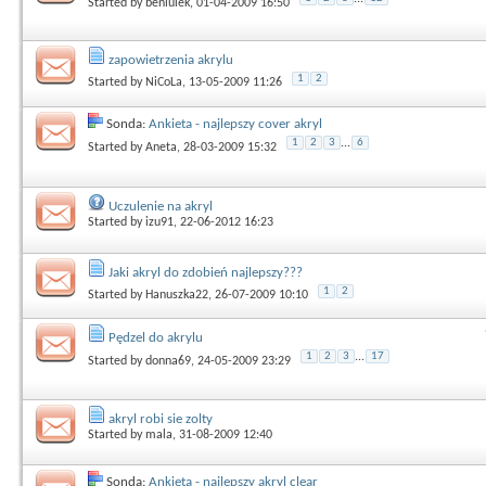
Started by
beniulek
, 01-04-2009 16:50
zapowietrzenia akrylu
1
2
Started by
NiCoLa
, 13-05-2009 11:26
Sonda:
Ankieta - najlepszy cover akryl
1
2
3
...
6
Started by
Aneta
, 28-03-2009 15:32
Uczulenie na akryl
Started by
izu91
, 22-06-2012 16:23
Jaki akryl do zdobień najlepszy???
1
2
Started by
Hanuszka22
, 26-07-2009 10:10
Pędzel do akrylu
1
2
3
...
17
Started by
donna69
, 24-05-2009 23:29
akryl robi sie zolty
Started by
mala
, 31-08-2009 12:40
Sonda:
Ankieta - najlepszy akryl clear