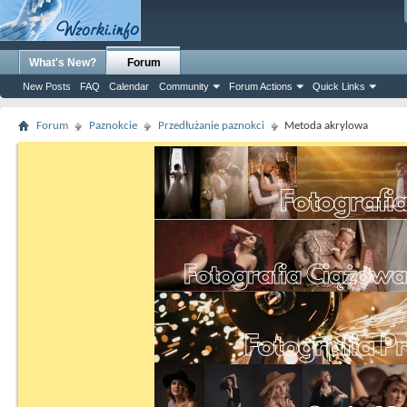
What's New?
Forum
New Posts
FAQ
Calendar
Community
Forum Actions
Quick Links
Forum
Paznokcie
Przedłużanie paznokci
Metoda akrylowa