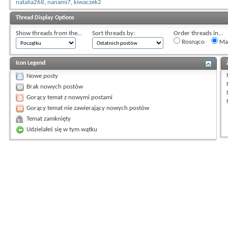
natalia268
,
nanami7
,
kiwaczek2
Thread Display Options
Show threads from the...
Sort threads by:
Order threads in...
Rosnąco
Mal
Icon Legend
Nowe posty
Brak nowych postów
Gorący temat z nowymi postami
Gorący temat nie zawierający nowych postów
Temat zamknięty
Udzielałeś się w tym wątku