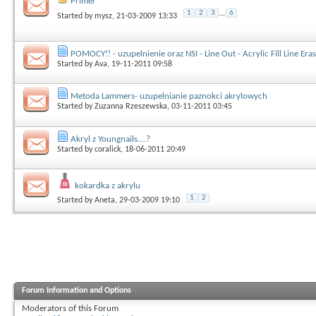
Primer
1
2
3
...
6
Started by
mysz
, 21-03-2009 13:33
POMOCY!! - uzupelnienie oraz NSI - Line Out - Acrylic Fill Line Era
Started by
Ava
, 19-11-2011 09:58
Metoda Lammers- uzupelnianie paznokci akrylowych
Started by
Zuzanna Rzeszewska
, 03-11-2011 03:45
Akryl z Youngnails....?
Started by
coralick
, 18-06-2011 20:49
kokardka z akrylu
1
2
Started by
Aneta
, 29-03-2009 19:10
Forum Information and Options
Moderators of this Forum