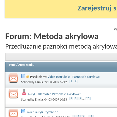
Zarejestruj s
Wy
Forum:
Metoda akrylowa
Przedłużanie paznokci metodą akrylow
Tytuł
/
Autor wątku
Przyklejony:
Video Instrukcje - Paznokcie akrylowe
1
2
Started by
Kamis
, 22-03-2009 16:42
Akryl - Jak zrobić Paznokcie Akrylowe?
1
2
3
...
20
Started by
Emcia
, 04-03-2009 10:53
Jakich akryli używacie?
1
2
3
...
12