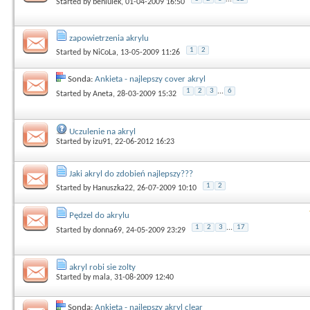
Started by
beniulek
, 01-04-2009 16:50
zapowietrzenia akrylu
1
2
Started by
NiCoLa
, 13-05-2009 11:26
Sonda:
Ankieta - najlepszy cover akryl
1
2
3
...
6
Started by
Aneta
, 28-03-2009 15:32
Uczulenie na akryl
Started by
izu91
, 22-06-2012 16:23
Jaki akryl do zdobień najlepszy???
1
2
Started by
Hanuszka22
, 26-07-2009 10:10
Pędzel do akrylu
1
2
3
...
17
Started by
donna69
, 24-05-2009 23:29
akryl robi sie zolty
Started by
mala
, 31-08-2009 12:40
Sonda:
Ankieta - najlepszy akryl clear