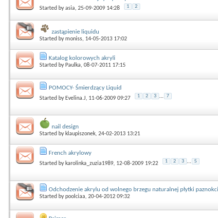
1
2
Started by
asia
, 25-09-2009 14:28
zastąpienie liquidu
Started by
moniss
, 14-05-2013 17:02
Katalog kolorowych akryli
Started by
Paulka
, 08-07-2011 17:15
POMOCY- Śmierdzący Liquid
1
2
3
...
7
Started by
Evelina.J
, 11-06-2009 09:27
nail design
Started by
klaupiszonek
, 24-02-2013 13:21
French akrylowy
1
2
3
...
5
Started by
karolinka_zuzia1989
, 12-08-2009 19:22
Odchodzenie akrylu od wolnego brzegu naturalnej płytki paznokc
Started by
poolciaa
, 20-04-2012 09:32