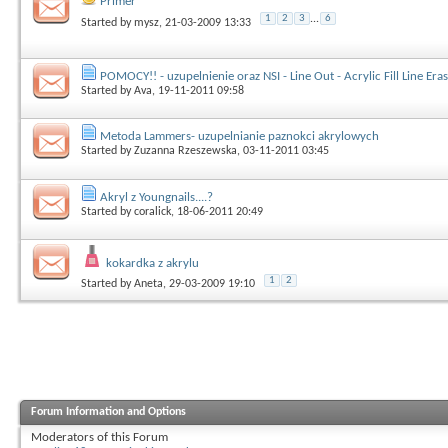
Primer
1
2
3
...
6
Started by
mysz
, 21-03-2009 13:33
POMOCY!! - uzupelnienie oraz NSI - Line Out - Acrylic Fill Line Era
Started by
Ava
, 19-11-2011 09:58
Metoda Lammers- uzupelnianie paznokci akrylowych
Started by
Zuzanna Rzeszewska
, 03-11-2011 03:45
Akryl z Youngnails....?
Started by
coralick
, 18-06-2011 20:49
kokardka z akrylu
1
2
Started by
Aneta
, 29-03-2009 19:10
Forum Information and Options
Moderators of this Forum