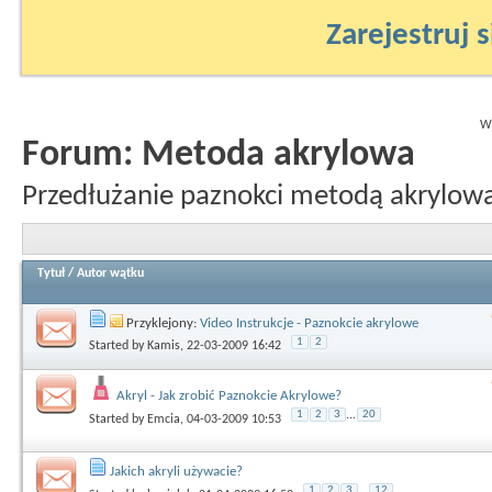
Zarejestruj s
Wy
Forum:
Metoda akrylowa
Przedłużanie paznokci metodą akrylow
Tytuł
/
Autor wątku
Przyklejony:
Video Instrukcje - Paznokcie akrylowe
1
2
Started by
Kamis
, 22-03-2009 16:42
Akryl - Jak zrobić Paznokcie Akrylowe?
1
2
3
...
20
Started by
Emcia
, 04-03-2009 10:53
Jakich akryli używacie?
1
2
3
...
12