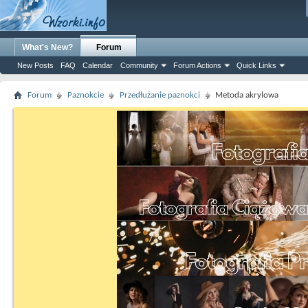
What's New?
Forum
New Posts
FAQ
Calendar
Community
Forum Actions
Quick Links
Forum
Paznokcie
Przedłużanie paznokci
Metoda akrylowa