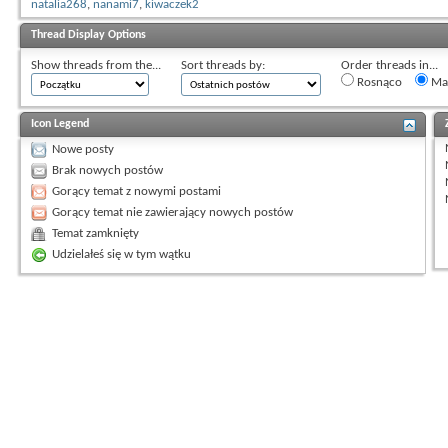
natalia268
,
nanami7
,
kiwaczek2
Thread Display Options
Show threads from the...
Sort threads by:
Order threads in...
Rosnąco
Mal
Icon Legend
Nowe posty
Brak nowych postów
Gorący temat z nowymi postami
Gorący temat nie zawierający nowych postów
Temat zamknięty
Udzielałeś się w tym wątku