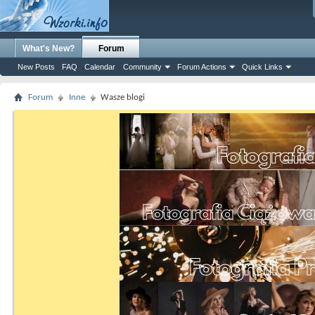
What's New?
Forum
New Posts
FAQ
Calendar
Community
Forum Actions
Quick Links
Forum
Inne
Wasze blogi