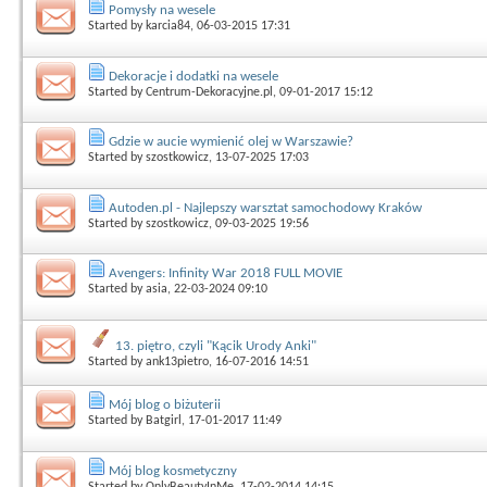
Pomysły na wesele
Started by
karcia84
, 06-03-2015 17:31
Dekoracje i dodatki na wesele
Started by
Centrum-Dekoracyjne.pl
, 09-01-2017 15:12
Gdzie w aucie wymienić olej w Warszawie?
Started by
szostkowicz
, 13-07-2025 17:03
Autoden.pl - Najlepszy warsztat samochodowy Kraków
Started by
szostkowicz
, 09-03-2025 19:56
Avengers: Infinity War 2018 FULL MOVIE
Started by
asia
, 22-03-2024 09:10
13. piętro, czyli "Kącik Urody Anki"
Started by
ank13pietro
, 16-07-2016 14:51
Mój blog o biżuterii
Started by
Batgirl
, 17-01-2017 11:49
Mój blog kosmetyczny
Started by
OnlyBeautyInMe
, 17-02-2014 14:15