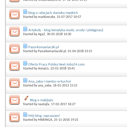
blog o relacjach damsko-męskich
Started by
markizeczka
, 31-07-2017 10:57
Artykuły - blog tematyka mody, urody i pielęgnacji
Started by
AgaZ
, 30-05-2018 14:30
Pazurkomaniaczki.pl
Started by
Pazurkomaniaczki.pl
, 01-04-2018 23:15
Oferty Pracy Polska Next-Jobs24.com
Started by
AnnaLis
, 22-01-2018 10:41
Ana_zaba i mentos w kuchni
Started by
ana_zaba
, 16-01-2013 15:21
Blog o makijażu
Started by
naatajla
, 17-02-2017 16:27
Mój blog, zapraszam!
Started by
MARINGA
, 25-11-2016 19:25