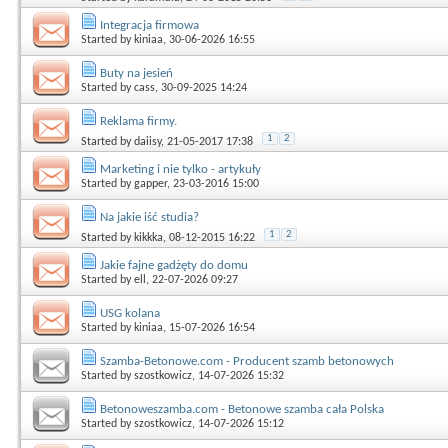
Integracja firmowa
Started by
kiniaa
, 30-06-2026 16:55
Buty na jesień
Started by
cass
, 30-09-2025 14:24
Reklama firmy.
1
2
Started by
daiisy
, 21-05-2017 17:38
Marketing i nie tylko - artykuły
Started by
gapper
, 23-03-2016 15:00
Na jakie iść studia?
1
2
Started by
kikkka
, 08-12-2015 16:22
Jakie fajne gadżęty do domu
Started by
ell
, 22-07-2026 09:27
USG kolana
Started by
kiniaa
, 15-07-2026 16:54
Szamba-Betonowe.com - Producent szamb betonowych
Started by
szostkowicz
, 14-07-2026 15:32
Betonoweszamba.com - Betonowe szamba cała Polska
Started by
szostkowicz
, 14-07-2026 15:12