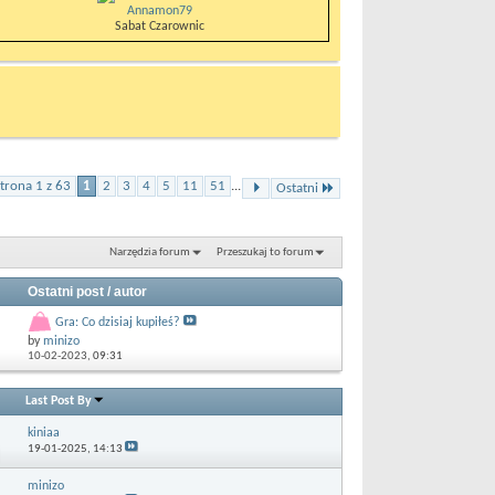
Annamon79
Sabat Czarownic
trona 1 z 63
1
2
3
4
5
11
51
...
Ostatni
Narzędzia forum
Przeszukaj to forum
Ostatni post / autor
Gra: Co dzisiaj kupiłeś?
by
minizo
10-02-2023,
09:31
Last Post By
kiniaa
19-01-2025,
14:13
minizo