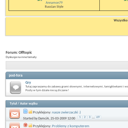
Annamon79
Russian Style
Wszystko n
Forum:
Offtopic
Dyskusje na inne tematy
pod-fora
Gry
Tutaj zapraszamy do zabawy grami słownymi, internetowymi, łamigłówkami i ws
Posty w tym dziale nie są zliczane !
Tytuł
/
Autor wątku
Przyklejony:
nasze zwierzaczki :)
1
2
3
...
69
Started by
DymciA
, 25-03-2009 12:00
Przyklejony:
Problemy z komputerem