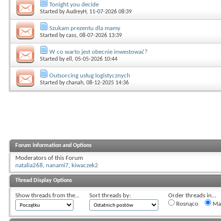
Tonight you decide
Started by
AudreyH
, 11-07-2026 08:39
Szukam prezentu dla mamy
Started by
cass
, 08-07-2026 13:39
W co warto jest obecnie inwestować?
Started by
ell
, 05-05-2026 10:44
Outsorcing usług logistycznych
Started by
chanah
, 08-12-2025 14:36
Forum Information and Options
Moderators of this Forum
natalia268
,
nanami7
,
kiwaczek2
Thread Display Options
Show threads from the...
Sort threads by:
Order threads in...
Rosnąco
Mal