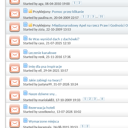
1
2
Started by
aga
, 06-04-2010 19:00
Przyklejony:
Pomoc przez klikanie
1
2
3
...
31
Started by
paulina.m
, 20-04-2009 22:57
Przyklejony:
Międzynarodowy Apel na rzecz Praw i Godności Os
Started by
zizia
, 22-10-2009 13:53
Ile Was wyniósł dach z dachówki?
Started by
cass
, 21-07-2025 12:10
Leczenie kanałowe
Started by
renk
, 25-11-2016 17:36
imię dla psa inspiracje
Started by
ell
, 29-04-2021 10:57
Jakie zabiegi na twarz?
Started by
justyna99
, 31-07-2026 10:24
Nasze dziwne sny...
1
2
3
...
6
Started by
mariolak83
, 17-10-2009 19:33
Rezerwacja hoteli
Started by
szostkowicz
, 13-07-2026 10:02
Wymarzone miejsca
1
2
Started by
karamala
, 24-08-2015 20:53