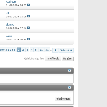
AudreyH
11-07-2026,
08:39
ell
08-07-2026,
15:09
ciamka
04-07-2026,
12:56
wisia
04-07-2026,
00:54
trona 1 z 63
1
2
3
4
5
11
51
...
Ostatni
Quick Navigation
Offtopic
Na górę