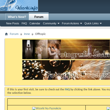
What's New?
Forum
New Posts
FAQ
Calendar
Community
Forum Actions
Quick Links
Forum
Inne
Offtopic
If this is your first visit, be sure to check out the
FAQ
by clicking the link above. You m
the selection below.