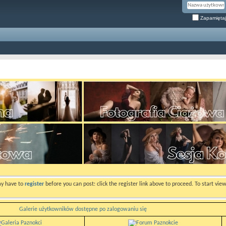
Zapamiętaj
ay have to
register
before you can post: click the register link above to proceed. To start vi
Galerie użytkowników dostępne po zalogowaniu się