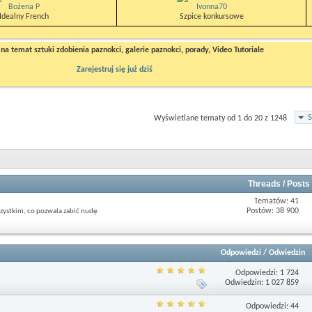
Bożena P
Ivonna70
Idealny French
Szpice konkursowe
a temat sztuki zdobienia paznokci, galerie paznokci, porady, Video Tutoriale
Zarejestruj się już dziś
S
Wyświetlane tematy od 1 do 20 z 1248
Threads / Posts
Tematów: 41
Postów: 38 900
zystkim, co pozwala zabić nudę.
Odpowiedzi
/
Odwiedzin
Odpowiedzi: 1 724
Odwiedzin: 1 027 859
Odpowiedzi: 44