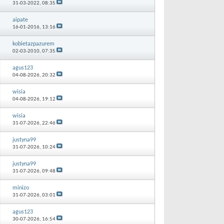
31-03-2022,
08:35
aipate
16-01-2016,
13:16
kobietazpazurem
02-03-2010,
07:35
agus123
04-08-2026,
20:32
wisia
04-08-2026,
19:12
wisia
31-07-2026,
22:46
justyna99
31-07-2026,
10:24
justyna99
31-07-2026,
09:48
minizo
31-07-2026,
03:01
agus123
30-07-2026,
16:54