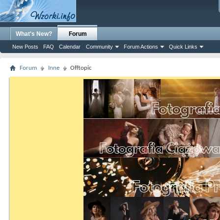
What's New?
Forum
New Posts
FAQ
Calendar
Community
Forum Actions
Quick Links
Forum
Inne
Offtopic