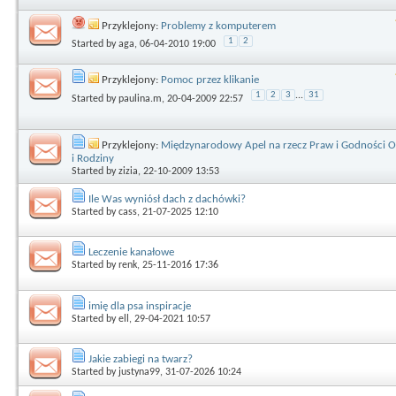
Przyklejony:
Problemy z komputerem
1
2
Started by
aga
, 06-04-2010 19:00
Przyklejony:
Pomoc przez klikanie
1
2
3
...
31
Started by
paulina.m
, 20-04-2009 22:57
Przyklejony:
Międzynarodowy Apel na rzecz Praw i Godności O
i Rodziny
Started by
zizia
, 22-10-2009 13:53
Ile Was wyniósł dach z dachówki?
Started by
cass
, 21-07-2025 12:10
Leczenie kanałowe
Started by
renk
, 25-11-2016 17:36
imię dla psa inspiracje
Started by
ell
, 29-04-2021 10:57
Jakie zabiegi na twarz?
Started by
justyna99
, 31-07-2026 10:24