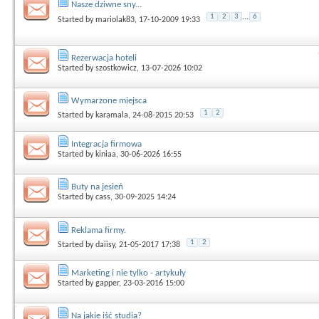
Nasze dziwne sny...
1
2
3
...
6
Started by
mariolak83
, 17-10-2009 19:33
Rezerwacja hoteli
Started by
szostkowicz
, 13-07-2026 10:02
Wymarzone miejsca
1
2
Started by
karamala
, 24-08-2015 20:53
Integracja firmowa
Started by
kiniaa
, 30-06-2026 16:55
Buty na jesień
Started by
cass
, 30-09-2025 14:24
Reklama firmy.
1
2
Started by
daiisy
, 21-05-2017 17:38
Marketing i nie tylko - artykuły
Started by
gapper
, 23-03-2016 15:00
Na jakie iść studia?