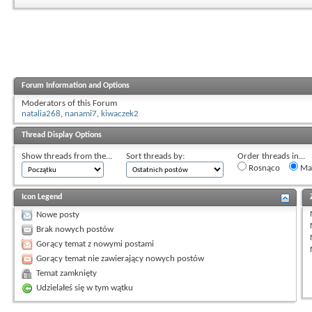
Forum Information and Options
Moderators of this Forum
natalia268
,
nanami7
,
kiwaczek2
Thread Display Options
Show threads from the...
Sort threads by:
Order threads in...
Rosnąco
Mal
Icon Legend
Nowe posty
Brak nowych postów
Gorący temat z nowymi postami
Gorący temat nie zawierający nowych postów
Temat zamknięty
Udzielałeś się w tym wątku