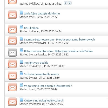
1
2
Started by
kikkka
, 08-12-2015 16:22
Jakie fajne gadżęty do domu
Started by
ell
, 22-07-2026 09:27
USG kolana
Started by
kiniaa
, 15-07-2026 16:54
Szamba-Betonowe.com - Producent szamb betonowych
Started by
szostkowicz
, 14-07-2026 15:32
Betonoweszamba.com - Betonowe szamba cała Polska
Started by
szostkowicz
, 14-07-2026 15:12
Tonight you decide
Started by
AudreyH
, 11-07-2026 08:39
Szukam prezentu dla mamy
Started by
cass
, 08-07-2026 13:39
W co warto jest obecnie inwestować?
Started by
ell
, 05-05-2026 10:44
Outsorcing usług logistycznych
Started by
chanah
, 08-12-2025 14:36