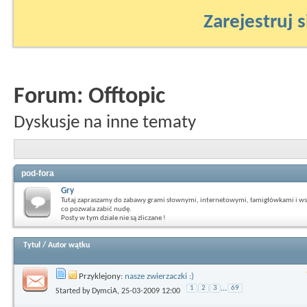
Zarejestruj s
Forum:
Offtopic
Dyskusje na inne tematy
pod-fora
Gry
Tutaj zapraszamy do zabawy grami słownymi, internetowymi, łamigłówkami i ws
co pozwala zabić nudę.
Posty w tym dziale nie są zliczane !
Tytuł
/
Autor wątku
Przyklejony:
nasze zwierzaczki :)
1
2
3
...
69
Started by
DymciA
, 25-03-2009 12:00