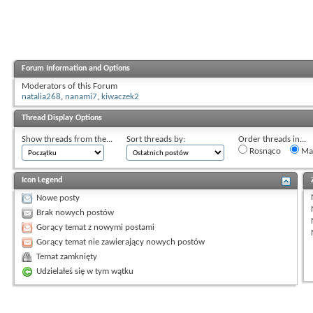
Forum Information and Options
Moderators of this Forum
natalia268
,
nanami7
,
kiwaczek2
Thread Display Options
Show threads from the...
Sort threads by:
Order threads in...
Rosnąco
Mal
Icon Legend
Nowe posty
Brak nowych postów
Gorący temat z nowymi postami
Gorący temat nie zawierający nowych postów
Temat zamknięty
Udzielałeś się w tym wątku