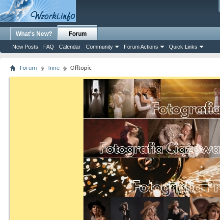
What's New?
Forum
New Posts
FAQ
Calendar
Community
Forum Actions
Quick Links
Forum
Inne
Offtopic