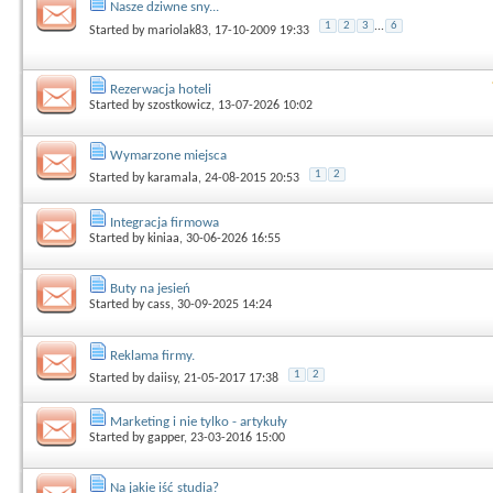
Nasze dziwne sny...
1
2
3
...
6
Started by
mariolak83
, 17-10-2009 19:33
Rezerwacja hoteli
Started by
szostkowicz
, 13-07-2026 10:02
Wymarzone miejsca
1
2
Started by
karamala
, 24-08-2015 20:53
Integracja firmowa
Started by
kiniaa
, 30-06-2026 16:55
Buty na jesień
Started by
cass
, 30-09-2025 14:24
Reklama firmy.
1
2
Started by
daiisy
, 21-05-2017 17:38
Marketing i nie tylko - artykuły
Started by
gapper
, 23-03-2016 15:00
Na jakie iść studia?