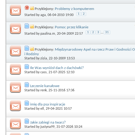
Przyklejony:
Problemy z komputerem
1
2
Started by
aga
, 06-04-2010 19:00
Przyklejony:
Pomoc przez klikanie
1
2
3
...
31
Started by
paulina.m
, 20-04-2009 22:57
Przyklejony:
Międzynarodowy Apel na rzecz Praw i Godności O
i Rodziny
Started by
zizia
, 22-10-2009 13:53
Ile Was wyniósł dach z dachówki?
Started by
cass
, 21-07-2025 12:10
Leczenie kanałowe
Started by
renk
, 25-11-2016 17:36
imię dla psa inspiracje
Started by
ell
, 29-04-2021 10:57
Jakie zabiegi na twarz?
Started by
justyna99
, 31-07-2026 10:24