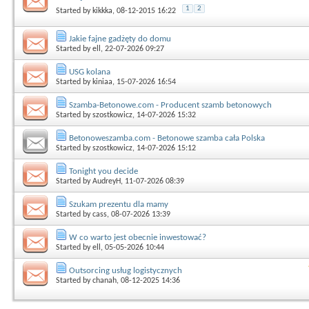
1
2
Started by
kikkka
, 08-12-2015 16:22
Jakie fajne gadżęty do domu
Started by
ell
, 22-07-2026 09:27
USG kolana
Started by
kiniaa
, 15-07-2026 16:54
Szamba-Betonowe.com - Producent szamb betonowych
Started by
szostkowicz
, 14-07-2026 15:32
Betonoweszamba.com - Betonowe szamba cała Polska
Started by
szostkowicz
, 14-07-2026 15:12
Tonight you decide
Started by
AudreyH
, 11-07-2026 08:39
Szukam prezentu dla mamy
Started by
cass
, 08-07-2026 13:39
W co warto jest obecnie inwestować?
Started by
ell
, 05-05-2026 10:44
Outsorcing usług logistycznych
Started by
chanah
, 08-12-2025 14:36