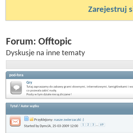
Zarejestruj s
Forum:
Offtopic
Dyskusje na inne tematy
pod-fora
Gry
Tutaj zapraszamy do zabawy grami słownymi, internetowymi, łamigłówkami i ws
co pozwala zabić nudę.
Posty w tym dziale nie są zliczane !
Tytuł
/
Autor wątku
Przyklejony:
nasze zwierzaczki :)
1
2
3
...
69
Started by
DymciA
, 25-03-2009 12:00