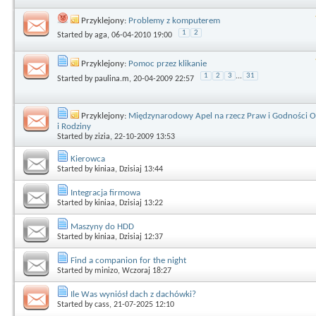
Przyklejony:
Problemy z komputerem
1
2
Started by
aga
, 06-04-2010 19:00
Przyklejony:
Pomoc przez klikanie
1
2
3
...
31
Started by
paulina.m
, 20-04-2009 22:57
Przyklejony:
Międzynarodowy Apel na rzecz Praw i Godności O
i Rodziny
Started by
zizia
, 22-10-2009 13:53
Kierowca
Started by
kiniaa
, Dzisiaj 13:44
Integracja firmowa
Started by
kiniaa
, Dzisiaj 13:22
Maszyny do HDD
Started by
kiniaa
, Dzisiaj 12:37
Find a companion for the night
Started by
minizo
, Wczoraj 18:27
Ile Was wyniósł dach z dachówki?
Started by
cass
, 21-07-2025 12:10