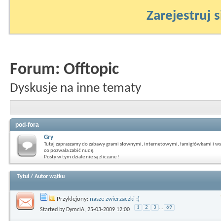
Zarejestruj s
Forum:
Offtopic
Dyskusje na inne tematy
pod-fora
Gry
Tutaj zapraszamy do zabawy grami słownymi, internetowymi, łamigłówkami i ws
co pozwala zabić nudę.
Posty w tym dziale nie są zliczane !
Tytuł
/
Autor wątku
Przyklejony:
nasze zwierzaczki :)
1
2
3
...
69
Started by
DymciA
, 25-03-2009 12:00