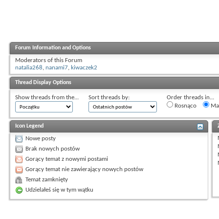
Forum Information and Options
Moderators of this Forum
natalia268
,
nanami7
,
kiwaczek2
Thread Display Options
Show threads from the...
Sort threads by:
Order threads in...
Rosnąco
Mal
Icon Legend
Nowe posty
Brak nowych postów
Gorący temat z nowymi postami
Gorący temat nie zawierający nowych postów
Temat zamknięty
Udzielałeś się w tym wątku