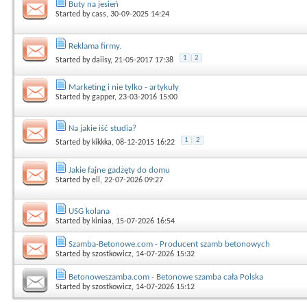
Buty na jesień
Started by
cass
, 30-09-2025 14:24
Reklama firmy.
1
2
Started by
daiisy
, 21-05-2017 17:38
Marketing i nie tylko - artykuły
Started by
gapper
, 23-03-2016 15:00
Na jakie iść studia?
1
2
Started by
kikkka
, 08-12-2015 16:22
Jakie fajne gadżęty do domu
Started by
ell
, 22-07-2026 09:27
USG kolana
Started by
kiniaa
, 15-07-2026 16:54
Szamba-Betonowe.com - Producent szamb betonowych
Started by
szostkowicz
, 14-07-2026 15:32
Betonoweszamba.com - Betonowe szamba cała Polska
Started by
szostkowicz
, 14-07-2026 15:12