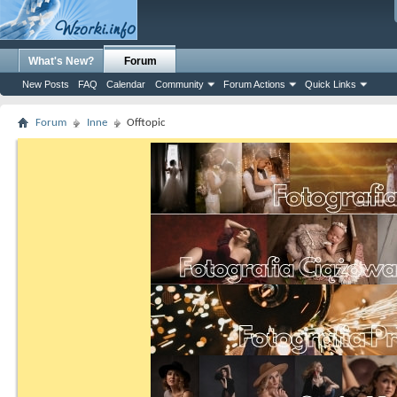
What's New?
Forum
New Posts
FAQ
Calendar
Community
Forum Actions
Quick Links
Forum
Inne
Offtopic