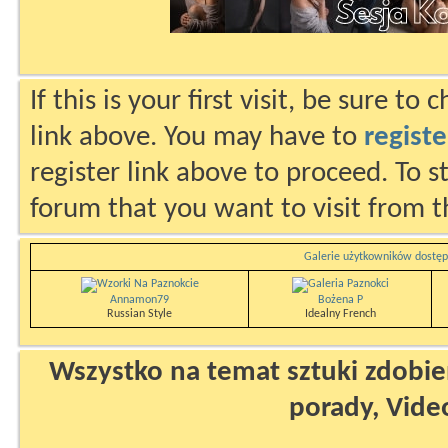
If this is your first visit, be sure to
link above. You may have to
registe
register link above to proceed. To s
forum that you want to visit from t
Galerie użytkowników dostęp
Annamon79
Bożena P
Russian Style
Idealny French
Wszystko na temat sztuki zdobien
porady, Vide