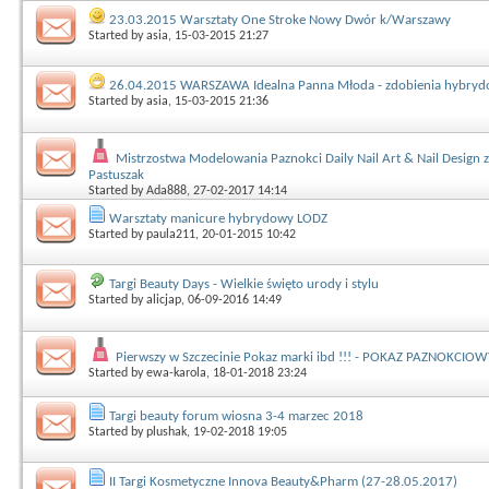
23.03.2015 Warsztaty One Stroke Nowy Dwór k/Warszawy
Started by
asia
, 15-03-2015 21:27
26.04.2015 WARSZAWA Idealna Panna Młoda - zdobienia hybry
Started by
asia
, 15-03-2015 21:36
Mistrzostwa Modelowania Paznokci Daily Nail Art & Nail Design z
Pastuszak
Started by
Ada888
, 27-02-2017 14:14
Warsztaty manicure hybrydowy LODZ
Started by
paula211
, 20-01-2015 10:42
Targi Beauty Days - Wielkie święto urody i stylu
Started by
alicjap
, 06-09-2016 14:49
Pierwszy w Szczecinie Pokaz marki ibd !!! - POKAZ PAZNOKCIOW
Started by
ewa-karola
, 18-01-2018 23:24
Targi beauty forum wiosna 3-4 marzec 2018
Started by
plushak
, 19-02-2018 19:05
II Targi Kosmetyczne Innova Beauty&Pharm (27-28.05.2017)