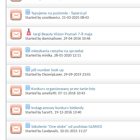
Typujemy na poziomie - Typersi.pl
Started by
szostkowicz
, 21-03-2025 08:43
targi Beauty Vision Poznań 7-8 maja
Started by
dominailover
, 29-04-2016 10:46
mieszkania rzeszów na sprzedaż
Started by
minika
, 28-01-2020 12:11
pill number look up
Started by
ClezeripLover
, 29-09-2019 23:01
Konkurs organizowany przez tanie-loty
Started by
amelia90
, 07-11-2016 10:43
Instagramowy konkurs bielendy
Started by
Sara91
, 19-12-2016 13:40
Szkolenie "One stoke" od podstaw GLIWICE
Started by
Candynails
, 10-01-2015 11:27