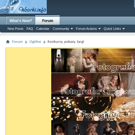
What's New?
Forum
New Posts
FAQ
Calendar
Community
Forum Actions
Quick Links
Forum
Ogólne
Konkursy, pokazy, targi