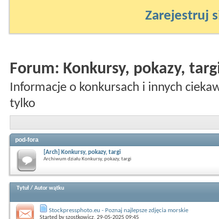
Zarejestruj s
Forum:
Konkursy, pokazy, targ
Informacje o konkursach i innych cieka
tylko
pod-fora
[Arch] Konkursy, pokazy, targi
Archiwum działu Konkursy, pokazy, targi
Tytuł
/
Autor wątku
Stockpressphoto.eu - Poznaj najlepsze zdjęcia morskie
Started by
szostkowicz
, 29-05-2025 09:45