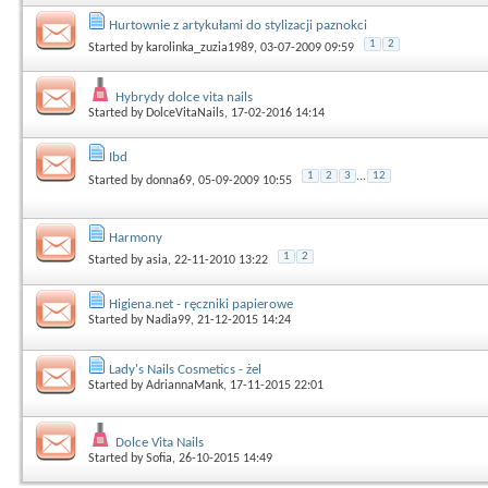
Hurtownie z artykułami do stylizacji paznokci
1
2
Started by
karolinka_zuzia1989
, 03-07-2009 09:59
Hybrydy dolce vita nails
Started by
DolceVitaNails
, 17-02-2016 14:14
Ibd
1
2
3
...
12
Started by
donna69
, 05-09-2009 10:55
Harmony
1
2
Started by
asia
, 22-11-2010 13:22
Higiena.net - ręczniki papierowe
Started by
Nadia99
, 21-12-2015 14:24
Lady's Nails Cosmetics - żel
Started by
AdriannaMank
, 17-11-2015 22:01
Dolce Vita Nails
Started by
Sofia
, 26-10-2015 14:49