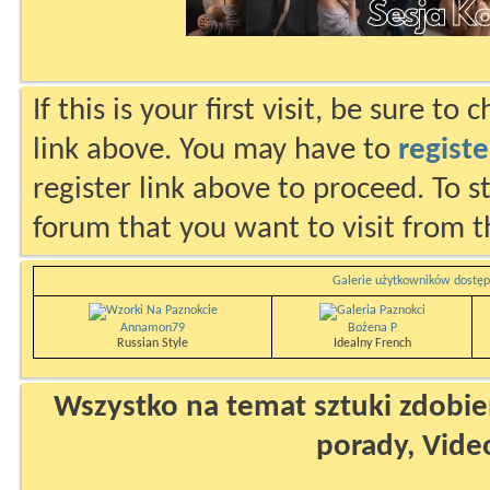
If this is your first visit, be sure to
link above. You may have to
registe
register link above to proceed. To s
forum that you want to visit from t
Galerie użytkowników dostęp
Annamon79
Bożena P
Russian Style
Idealny French
Wszystko na temat sztuki zdobien
porady, Vide