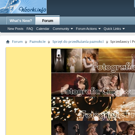
What's New?
Forum
New Posts
FAQ
Calendar
Community
Forum Actions
Quick Links
Forum
Paznokcie
Sprzęt do przedłużania paznokci
Sprzedawcy i P