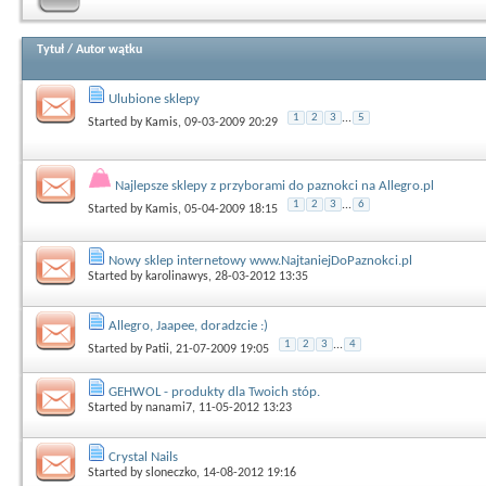
Tytuł
/
Autor wątku
Ulubione sklepy
1
2
3
...
5
Started by
Kamis
, 09-03-2009 20:29
Najlepsze sklepy z przyborami do paznokci na Allegro.pl
1
2
3
...
6
Started by
Kamis
, 05-04-2009 18:15
Nowy sklep internetowy www.NajtaniejDoPaznokci.pl
Started by
karolinawys
, 28-03-2012 13:35
Allegro, Jaapee, doradzcie :)
1
2
3
...
4
Started by
Patii
, 21-07-2009 19:05
GEHWOL - produkty dla Twoich stóp.
Started by
nanami7
, 11-05-2012 13:23
Crystal Nails
Started by
sloneczko
, 14-08-2012 19:16