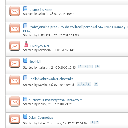
Cosmetics Zone
Started by
Xylogic
, 28-07-2014 10:42
Profesjonalne produkty do stylizacji paznokci AKZENTZ z Kanady 
PLAY)
Started by
LUXIOGEL
, 21-02-2017 11:30
Hybrydy NYC
Started by
roedeer6
, 01-01-2017 14:55
Neo Nail
1
2
3
...
4
Started by
farbstift
, 24-03-2010 12:35
I-nails/DobraRada/Dekorynka
1
2
3
...
9
Started by
Sorcha
, 06-07-2011 09:28
hurtownia kosmetyczna - Kraków !!
Started by
kiniek
, 21-07-2010 21:21
Eclair Cosmetics
1
2
Started by
Eclair Cosmetics
, 12-12-2012 14:07