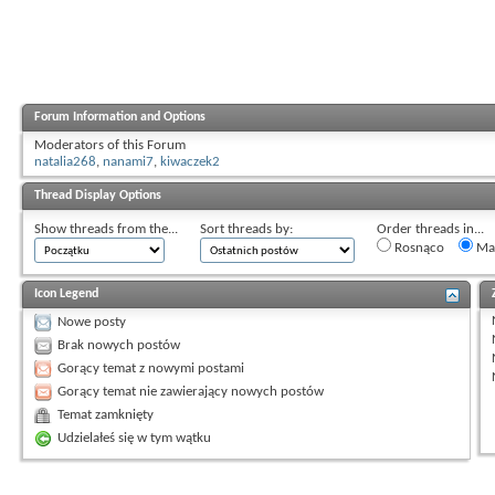
Forum Information and Options
Moderators of this Forum
natalia268
,
nanami7
,
kiwaczek2
Thread Display Options
Show threads from the...
Sort threads by:
Order threads in...
Rosnąco
Mal
Icon Legend
Nowe posty
Brak nowych postów
Gorący temat z nowymi postami
Gorący temat nie zawierający nowych postów
Temat zamknięty
Udzielałeś się w tym wątku