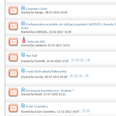
Cosmetics Zone
Started by
Xylogic
, 28-07-2014 10:42
Profesjonalne produkty do stylizacji paznokci AKZENTZ z Kanady 
PLAY)
Started by
LUXIOGEL
, 21-02-2017 11:30
Hybrydy NYC
Started by
roedeer6
, 01-01-2017 14:55
Neo Nail
1
2
3
...
4
Started by
farbstift
, 24-03-2010 12:35
I-nails/DobraRada/Dekorynka
1
2
3
...
9
Started by
Sorcha
, 06-07-2011 09:28
hurtownia kosmetyczna - Kraków !!
Started by
kiniek
, 21-07-2010 21:21
Eclair Cosmetics
1
2
Started by
Eclair Cosmetics
, 12-12-2012 14:07