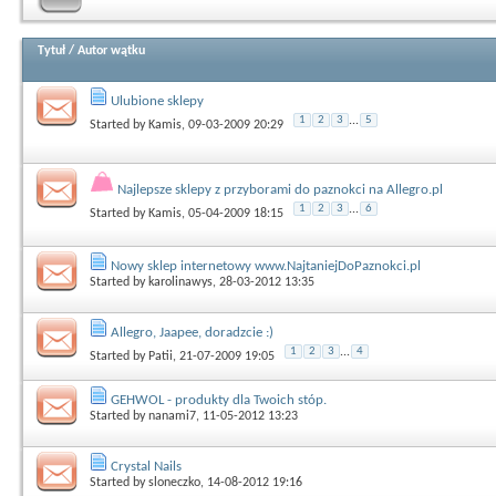
Tytuł
/
Autor wątku
Ulubione sklepy
1
2
3
...
5
Started by
Kamis
, 09-03-2009 20:29
Najlepsze sklepy z przyborami do paznokci na Allegro.pl
1
2
3
...
6
Started by
Kamis
, 05-04-2009 18:15
Nowy sklep internetowy www.NajtaniejDoPaznokci.pl
Started by
karolinawys
, 28-03-2012 13:35
Allegro, Jaapee, doradzcie :)
1
2
3
...
4
Started by
Patii
, 21-07-2009 19:05
GEHWOL - produkty dla Twoich stóp.
Started by
nanami7
, 11-05-2012 13:23
Crystal Nails
Started by
sloneczko
, 14-08-2012 19:16