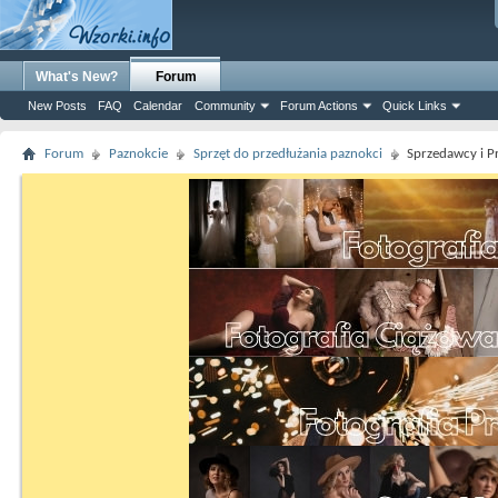
What's New?
Forum
New Posts
FAQ
Calendar
Community
Forum Actions
Quick Links
Forum
Paznokcie
Sprzęt do przedłużania paznokci
Sprzedawcy i P