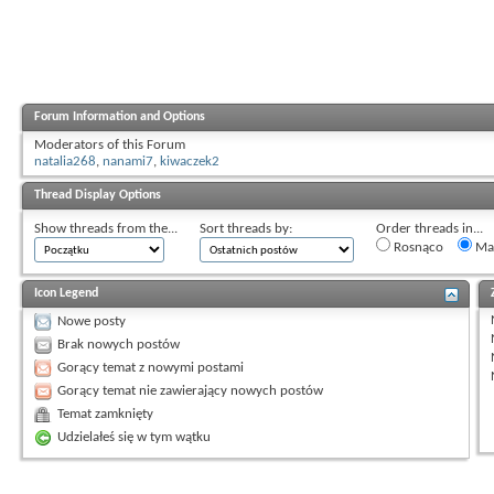
Forum Information and Options
Moderators of this Forum
natalia268
,
nanami7
,
kiwaczek2
Thread Display Options
Show threads from the...
Sort threads by:
Order threads in...
Rosnąco
Mal
Icon Legend
Nowe posty
Brak nowych postów
Gorący temat z nowymi postami
Gorący temat nie zawierający nowych postów
Temat zamknięty
Udzielałeś się w tym wątku