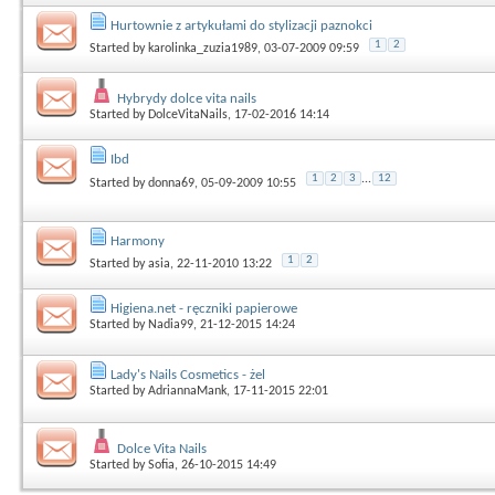
Hurtownie z artykułami do stylizacji paznokci
1
2
Started by
karolinka_zuzia1989
, 03-07-2009 09:59
Hybrydy dolce vita nails
Started by
DolceVitaNails
, 17-02-2016 14:14
Ibd
1
2
3
...
12
Started by
donna69
, 05-09-2009 10:55
Harmony
1
2
Started by
asia
, 22-11-2010 13:22
Higiena.net - ręczniki papierowe
Started by
Nadia99
, 21-12-2015 14:24
Lady's Nails Cosmetics - żel
Started by
AdriannaMank
, 17-11-2015 22:01
Dolce Vita Nails
Started by
Sofia
, 26-10-2015 14:49