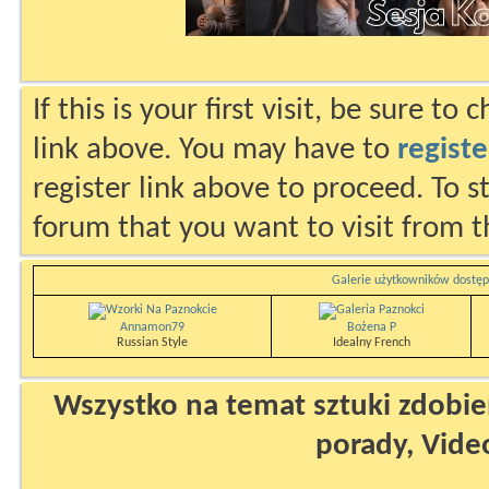
If this is your first visit, be sure to
link above. You may have to
registe
register link above to proceed. To s
forum that you want to visit from t
Galerie użytkowników dostęp
Annamon79
Bożena P
Russian Style
Idealny French
Wszystko na temat sztuki zdobien
porady, Vide