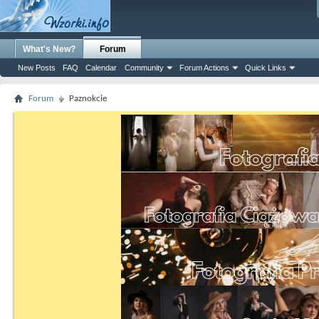
What's New?
Forum
New Posts
FAQ
Calendar
Community
Forum Actions
Quick Links
Forum
Paznokcie