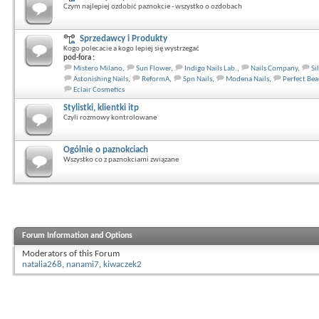
Czym najlepiej ozdobić paznokcie - wszystko o ozdobach
Sprzedawcy i Produkty
Kogo polecacie a kogo lepiej się wystrzegać
pod-fora :
Mistero Milano
,
Sun Flower
,
Indigo Nails Lab.
,
Nails Company
,
Si
Astonishing Nails
,
ReformA
,
Spn Nails
,
Modena Nails
,
Perfect Bea
Eclair Cosmetics
Stylistki, klientki itp
Czyli rozmowy kontrolowane
Ogólnie o paznokciach
Wszystko co z paznokciami związane
Forum Information and Options
Moderators of this Forum
natalia268
,
nanami7
,
kiwaczek2