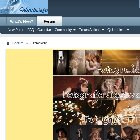
What's New?
Forum
New Posts
FAQ
Calendar
Community
Forum Actions
Quick Links
Forum
Paznokcie