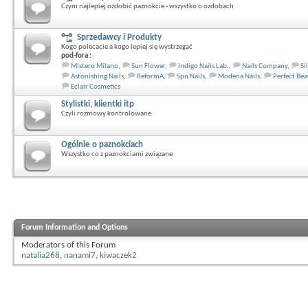
Czym najlepiej ozdobić paznokcie - wszystko o ozdobach
Sprzedawcy i Produkty
Kogo polecacie a kogo lepiej się wystrzegać
pod-fora :
Mistero Milano
,
Sun Flower
,
Indigo Nails Lab.
,
Nails Company
,
Si
Astonishing Nails
,
ReformA
,
Spn Nails
,
Modena Nails
,
Perfect Bea
Eclair Cosmetics
Stylistki, klientki itp
Czyli rozmowy kontrolowane
Ogólnie o paznokciach
Wszystko co z paznokciami związane
Forum Information and Options
Moderators of this Forum
natalia268
,
nanami7
,
kiwaczek2