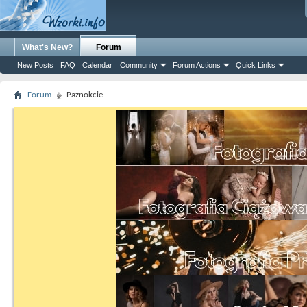
What's New?
Forum
New Posts
FAQ
Calendar
Community
Forum Actions
Quick Links
Forum
Paznokcie