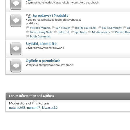
Czym najlepiej ozdobić paznokcie - wszystko o ozdobach
Sprzedawcy i Produkty
Kogo polecacie a kogo lepiej się wystrzegać
pod-fora :
Mistero Milano
,
Sun Flower
,
Indigo Nails Lab.
,
Nails Company
,
Si
Astonishing Nails
,
ReformA
,
Spn Nails
,
Modena Nails
,
Perfect Bea
Eclair Cosmetics
Stylistki, klientki itp
Czyli rozmowy kontrolowane
Ogólnie o paznokciach
Wszystko co z paznokciami związane
Forum Information and Options
Moderators of this Forum
natalia268
,
nanami7
,
kiwaczek2