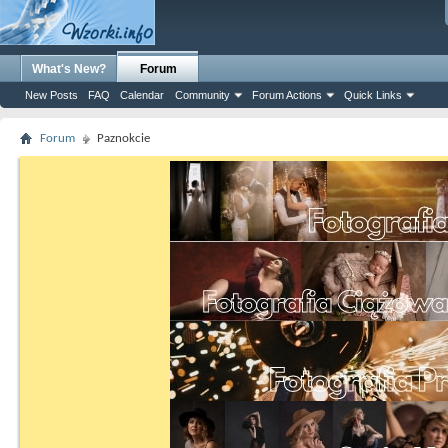
What's New?
Forum
New Posts
FAQ
Calendar
Community
Forum Actions
Quick Links
Forum
Paznokcie