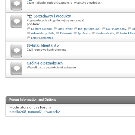
Czym najlepiej ozdobić paznokcie - wszystko o ozdobach
Sprzedawcy i Produkty
Kogo polecacie a kogo lepiej się wystrzegać
pod-fora :
Mistero Milano
,
Sun Flower
,
Indigo Nails Lab.
,
Nails Company
,
Si
Astonishing Nails
,
ReformA
,
Spn Nails
,
Modena Nails
,
Perfect Bea
Eclair Cosmetics
Stylistki, klientki itp
Czyli rozmowy kontrolowane
Ogólnie o paznokciach
Wszystko co z paznokciami związane
Forum Information and Options
Moderators of this Forum
natalia268
,
nanami7
,
kiwaczek2