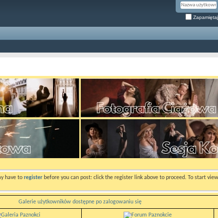
Zapamiętaj
ay have to
register
before you can post: click the register link above to proceed. To start vi
Galerie użytkowników dostępne po zalogowaniu się