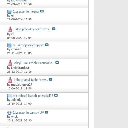
by
ladymakbet
21-03-2018,
20:58
Czyszczenie frezów
by
ell
27-08-2024,
11:55
Jakie produkty oraz firmy...
by
ell
04-08-2023,
12:04
żel samopoziomujący?
by
chanah
24-11-2021,
23:05
Akryl - Jak zrobić Paznokcie...
by LadyStardust
29-12-2017,
16:16
[fiberglass] Jakie firmy...
by madzialenka27
12-06-2018,
15:59
Jak dobrać kształt paznokci??
by Jolakrk
18-10-2018,
14:00
Czyszczenie Lampy UV
by
wisia
30-11-2025,
02:30