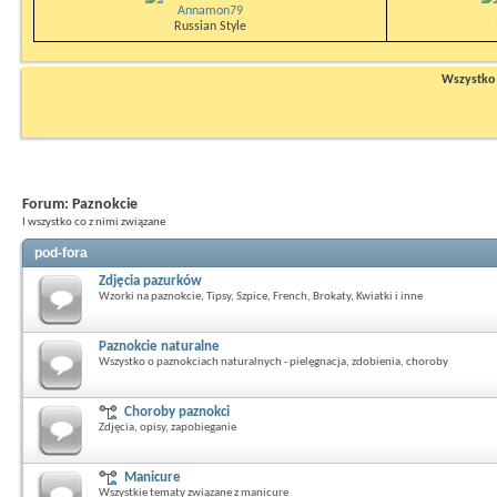
Annamon79
Russian Style
Wszystko n
Forum:
Paznokcie
I wszystko co z nimi związane
pod-fora
Zdjęcia pazurków
Wzorki na paznokcie, Tipsy, Szpice, French, Brokaty, Kwiatki i inne
Paznokcie naturalne
Wszystko o paznokciach naturalnych - pielęgnacja, zdobienia, choroby
Choroby paznokci
Zdjęcia, opisy, zapobieganie
Manicure
Wszystkie tematy związane z manicure