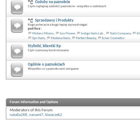
Ozdoby na paznokcie
Czym najlepiej ozdobić paznokcie - wszystko o ozdobach
Sprzedawcy i Produkty
Kogo polecacie a kogo lepiej się wystrzegać
pod-fora :
Mistero Milano
,
Sun Flower
,
Indigo Nails Lab.
,
Nails Company
,
Si
Spn Nails
,
Modena Nails
,
Perfect Beauty
,
Eclair Cosmetics
Stylistki, klientki itp
Czyli rozmowy kontrolowane
Ogólnie o paznokciach
Wszystko co z paznokciami związane
Forum Information and Options
Moderators of this Forum
natalia268
,
nanami7
,
kiwaczek2