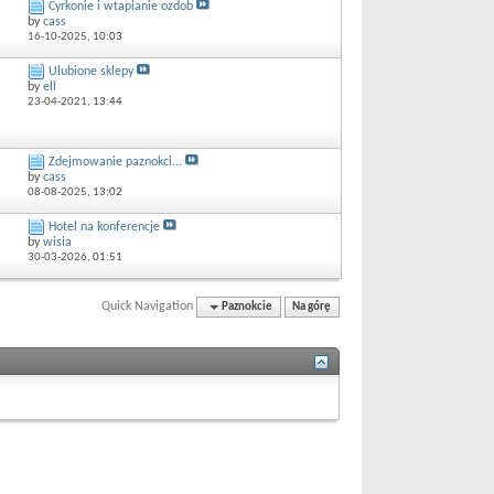
Cyrkonie i wtapianie ozdob
by
cass
16-10-2025,
10:03
Ulubione sklepy
by
ell
23-04-2021,
13:44
Zdejmowanie paznokci...
by
cass
08-08-2025,
13:02
Hotel na konferencje
by
wisia
30-03-2026,
01:51
Quick Navigation
Paznokcie
Na górę