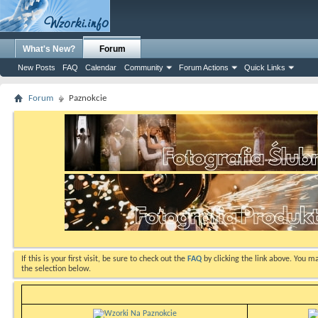
What's New?
Forum
New Posts
FAQ
Calendar
Community
Forum Actions
Quick Links
Forum
Paznokcie
If this is your first visit, be sure to check out the
FAQ
by clicking the link above. You m
the selection below.