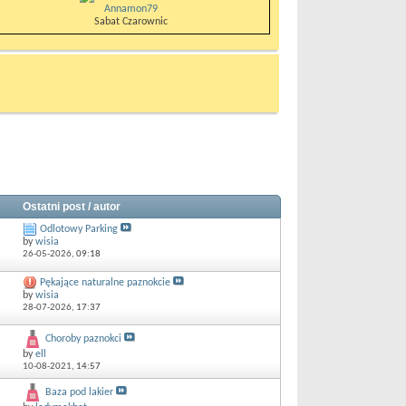
Annamon79
Sabat Czarownic
Ostatni post / autor
Odlotowy Parking
by
wisia
26-05-2026,
09:18
Pękające naturalne paznokcie
by
wisia
28-07-2026,
17:37
Choroby paznokci
by
ell
10-08-2021,
14:57
Baza pod lakier