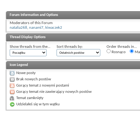
Forum Information and Options
Moderators of this Forum
natalia268
,
nanami7
,
kiwaczek2
Thread Display Options
Show threads from the...
Sort threads by:
Order threads in...
Rosnąco
Mal
Icon Legend
Nowe posty
Brak nowych postów
Gorący temat z nowymi postami
Gorący temat nie zawierający nowych postów
Temat zamknięty
Udzielałeś się w tym wątku