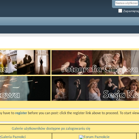
Zapamiętaj
ay have to
register
before you can post: click the register link above to proceed. To start vi
Galerie użytkowników dostępne po zalogowaniu się