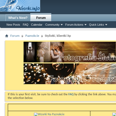
What's New?
Forum
New Posts
FAQ
Calendar
Community
Forum Actions
Quick Links
Forum
Paznokcie
Stylistki, klientki itp
If this is your first visit, be sure to check out the
FAQ
by clicking the link above. You m
the selection below.