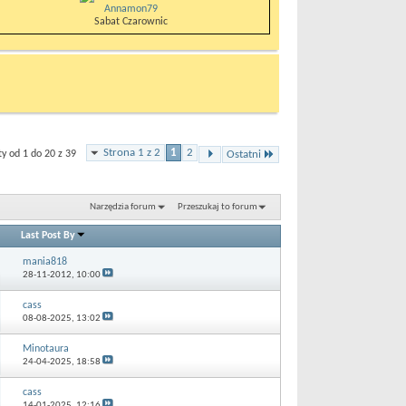
Annamon79
Sabat Czarownic
Strona 1 z 2
1
2
 od 1 do 20 z 39
Ostatni
Narzędzia forum
Przeszukaj to forum
Last Post By
mania818
28-11-2012,
10:00
cass
08-08-2025,
13:02
Minotaura
24-04-2025,
18:58
cass
14-01-2025,
12:16