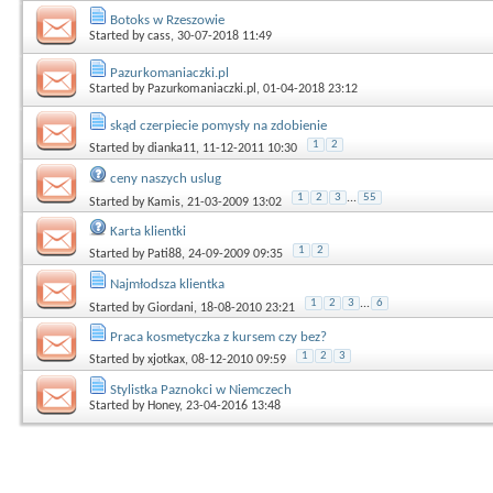
Botoks w Rzeszowie
Started by
cass
, 30-07-2018 11:49
Pazurkomaniaczki.pl
Started by
Pazurkomaniaczki.pl
, 01-04-2018 23:12
skąd czerpiecie pomysły na zdobienie
1
2
Started by
dianka11
, 11-12-2011 10:30
ceny naszych uslug
1
2
3
...
55
Started by
Kamis
, 21-03-2009 13:02
Karta klientki
1
2
Started by
Pati88
, 24-09-2009 09:35
Najmłodsza klientka
1
2
3
...
6
Started by
Giordani
, 18-08-2010 23:21
Praca kosmetyczka z kursem czy bez?
1
2
3
Started by
xjotkax
, 08-12-2010 09:59
Stylistka Paznokci w Niemczech
Started by
Honey
, 23-04-2016 13:48