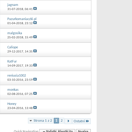
jagnam
31-07-2018,
06:41
Pazurkomaniaczki.pl
01-04-2018,
23:12
malgosika
25-02-2018,
15:49
Caliope
29-12-2017,
14:35
KatFur
14-09-2017,
19:33
reniusia1002
03-10-2016,
23:59
monkas
02-08-2016,
07:25
Honey
23-04-2016,
13:48
Strona 1 z 2
1
2
Ostatni
Quick Navigation
Stylistki, klientki itp
Na górę