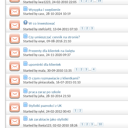
1
2
3
...
14
Started by
iwa1223
, 24-02-2010 22:05
Wysypka i swędzenie
Started by
cass
, 28-10-2024 10:19
W co inwestować
1
2
3
Started by
stefcia92
, 13-04-2011 07:10
Czy umieszczać cennik na stronie?
Started by
enye
, 09-08-2016 21:10
Prezenty dla klientek na święta
Started by
cass
, 24-11-2020 09:37
upominki dla klientek
1
2
3
...
4
Started by
mala
, 30-09-2010 11:35
O czym rozmawiacie z klientkami?
Started by
piniacolada
, 16-07-2015 01:10
praca zaraz po szkole
Started by
joha
, 28-10-2014 21:50
Stylistki paznokci z UK
1
2
Started by
sylvi
, 24-02-2012 00:43
Jak zarabiacie jako stylistki
1
2
3
...
10
Started by
ilonia123
, 02-02-2010 18:26