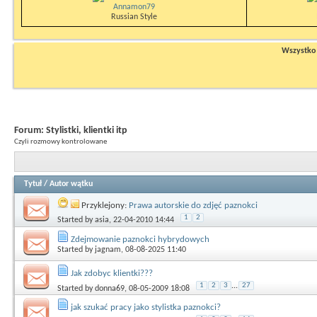
Annamon79
Russian Style
Wszystko n
Forum:
Stylistki, klientki itp
Czyli rozmowy kontrolowane
Tytuł
/
Autor wątku
Przyklejony:
Prawa autorskie do zdjęć paznokci
1
2
Started by
asia
, 22-04-2010 14:44
Zdejmowanie paznokci hybrydowych
Started by
jagnam
, 08-08-2025 11:40
Jak zdobyc klientki???
1
2
3
...
27
Started by
donna69
, 08-05-2009 18:08
jak szukać pracy jako stylistka paznokci?