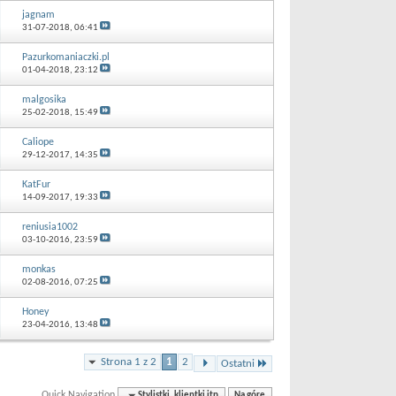
jagnam
31-07-2018,
06:41
Pazurkomaniaczki.pl
01-04-2018,
23:12
malgosika
25-02-2018,
15:49
Caliope
29-12-2017,
14:35
KatFur
14-09-2017,
19:33
reniusia1002
03-10-2016,
23:59
monkas
02-08-2016,
07:25
Honey
23-04-2016,
13:48
Strona 1 z 2
1
2
Ostatni
Quick Navigation
Stylistki, klientki itp
Na górę