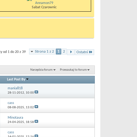
Annamon79
Sabat Czarownic
Strona 1 z 2
1
2
 od 1 do 20 z 39
Ostatni
Narzędzia forum
Przeszukaj to forum
Last Post By
mania818
28-11-2012,
10:00
cass
08-08-2025,
13:02
Minotaura
24-04-2025,
18:58
cass
14-01-2025,
12:16