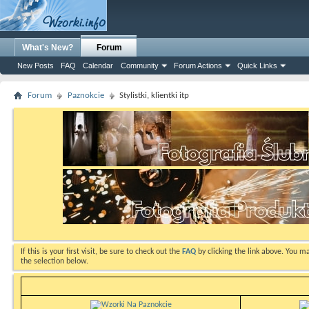
What's New?
Forum
New Posts
FAQ
Calendar
Community
Forum Actions
Quick Links
Forum
Paznokcie
Stylistki, klientki itp
If this is your first visit, be sure to check out the
FAQ
by clicking the link above. You m
the selection below.