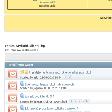
Annamon79
Russian Style
Wszystko n
Forum:
Stylistki, klientki itp
Czyli rozmowy kontrolowane
Tytuł
/
Autor wątku
Przyklejony:
Prawa autorskie do zdjęć paznokci
1
2
Started by
asia
, 22-04-2010 14:44
Zdejmowanie paznokci hybrydowych
Started by
jagnam
, 08-08-2025 11:40
Jak zdobyc klientki???
1
2
3
...
27
Started by
donna69
, 08-05-2009 18:08
jak szukać pracy jako stylistka paznokci?