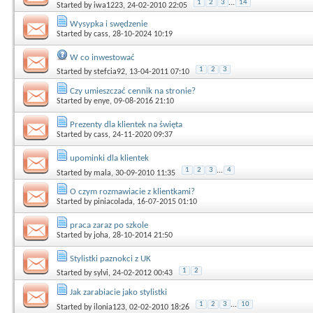
1
2
3
...
14
Started by
iwa1223
, 24-02-2010 22:05
Wysypka i swędzenie
Started by
cass
, 28-10-2024 10:19
W co inwestować
1
2
3
Started by
stefcia92
, 13-04-2011 07:10
Czy umieszczać cennik na stronie?
Started by
enye
, 09-08-2016 21:10
Prezenty dla klientek na święta
Started by
cass
, 24-11-2020 09:37
upominki dla klientek
1
2
3
...
4
Started by
mala
, 30-09-2010 11:35
O czym rozmawiacie z klientkami?
Started by
piniacolada
, 16-07-2015 01:10
praca zaraz po szkole
Started by
joha
, 28-10-2014 21:50
Stylistki paznokci z UK
1
2
Started by
sylvi
, 24-02-2012 00:43
Jak zarabiacie jako stylistki
1
2
3
...
10
Started by
ilonia123
, 02-02-2010 18:26