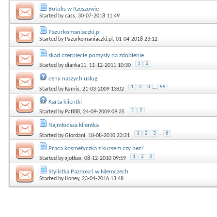
Botoks w Rzeszowie
Started by
cass
, 30-07-2018 11:49
Pazurkomaniaczki.pl
Started by
Pazurkomaniaczki.pl
, 01-04-2018 23:12
skąd czerpiecie pomysły na zdobienie
1
2
Started by
dianka11
, 11-12-2011 10:30
ceny naszych uslug
1
2
3
...
55
Started by
Kamis
, 21-03-2009 13:02
Karta klientki
1
2
Started by
Pati88
, 24-09-2009 09:35
Najmłodsza klientka
1
2
3
...
6
Started by
Giordani
, 18-08-2010 23:21
Praca kosmetyczka z kursem czy bez?
1
2
3
Started by
xjotkax
, 08-12-2010 09:59
Stylistka Paznokci w Niemczech
Started by
Honey
, 23-04-2016 13:48