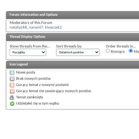
Forum Information and Options
Moderators of this Forum
natalia268
,
nanami7
,
kiwaczek2
Thread Display Options
Show threads from the...
Sort threads by:
Order threads in...
Rosnąco
Mal
Icon Legend
Nowe posty
Brak nowych postów
Gorący temat z nowymi postami
Gorący temat nie zawierający nowych postów
Temat zamknięty
Udzielałeś się w tym wątku