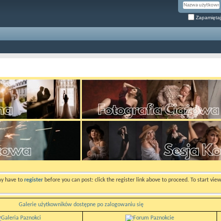
Zapamiętaj
ay have to
register
before you can post: click the register link above to proceed. To start vi
Galerie użytkowników dostępne po zalogowaniu się