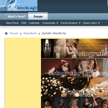
What's New?
Forum
New Posts
FAQ
Calendar
Community
Forum Actions
Quick Links
Forum
Paznokcie
Stylistki, klientki itp