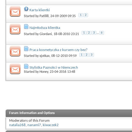
Karta klientki
1
2
Started by
Pati88
, 24-09-2009 09:35
Najmłodsza klientka
1
2
3
...
6
Started by
Giordani
, 18-08-2010 23:21
Praca kosmetyczka z kursem czy bez?
1
2
3
Started by
xjotkax
, 08-12-2010 09:59
Stylistka Paznokci w Niemczech
Started by
Honey
, 23-04-2016 13:48
Forum Information and Options
Moderators of this Forum
natalia268
,
nanami7
,
kiwaczek2