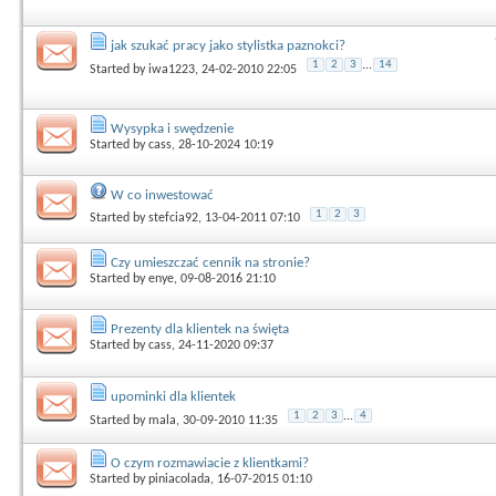
jak szukać pracy jako stylistka paznokci?
1
2
3
...
14
Started by
iwa1223
, 24-02-2010 22:05
Wysypka i swędzenie
Started by
cass
, 28-10-2024 10:19
W co inwestować
1
2
3
Started by
stefcia92
, 13-04-2011 07:10
Czy umieszczać cennik na stronie?
Started by
enye
, 09-08-2016 21:10
Prezenty dla klientek na święta
Started by
cass
, 24-11-2020 09:37
upominki dla klientek
1
2
3
...
4
Started by
mala
, 30-09-2010 11:35
O czym rozmawiacie z klientkami?
Started by
piniacolada
, 16-07-2015 01:10