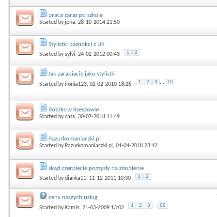
praca zaraz po szkole
Started by
joha
, 28-10-2014 21:50
Stylistki paznokci z UK
1
2
Started by
sylvi
, 24-02-2012 00:43
Jak zarabiacie jako stylistki
1
2
3
...
10
Started by
ilonia123
, 02-02-2010 18:26
Botoks w Rzeszowie
Started by
cass
, 30-07-2018 11:49
Pazurkomaniaczki.pl
Started by
Pazurkomaniaczki.pl
, 01-04-2018 23:12
skąd czerpiecie pomysły na zdobienie
1
2
Started by
dianka11
, 11-12-2011 10:30
ceny naszych uslug
1
2
3
...
55
Started by
Kamis
, 21-03-2009 13:02