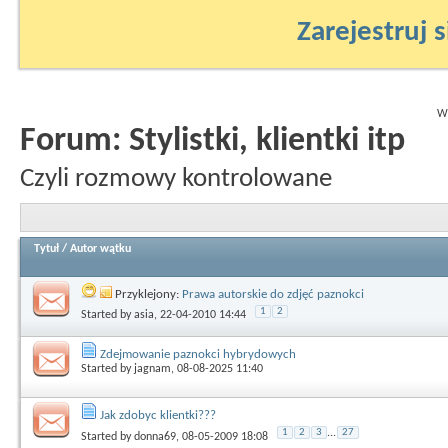
Zarejestruj s
Wy
Forum:
Stylistki, klientki itp
Czyli rozmowy kontrolowane
Tytuł
/
Autor wątku
Przyklejony:
Prawa autorskie do zdjęć paznokci
1
2
Started by
asia
, 22-04-2010 14:44
Zdejmowanie paznokci hybrydowych
Started by
jagnam
, 08-08-2025 11:40
Jak zdobyc klientki???
1
2
3
...
27
Started by
donna69
, 08-05-2009 18:08