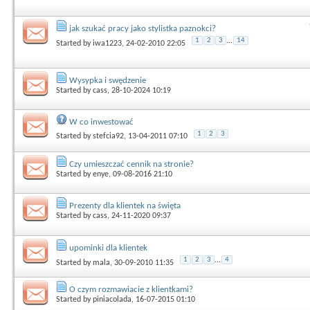
jak szukać pracy jako stylistka paznokci?
1
2
3
...
14
Started by
iwa1223
, 24-02-2010 22:05
Wysypka i swędzenie
Started by
cass
, 28-10-2024 10:19
W co inwestować
1
2
3
Started by
stefcia92
, 13-04-2011 07:10
Czy umieszczać cennik na stronie?
Started by
enye
, 09-08-2016 21:10
Prezenty dla klientek na święta
Started by
cass
, 24-11-2020 09:37
upominki dla klientek
1
2
3
...
4
Started by
mala
, 30-09-2010 11:35
O czym rozmawiacie z klientkami?
Started by
piniacolada
, 16-07-2015 01:10