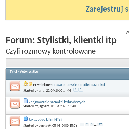
Zarejestruj s
Wy
Forum:
Stylistki, klientki itp
Czyli rozmowy kontrolowane
Tytuł
/
Autor wątku
Przyklejony:
Prawa autorskie do zdjęć paznokci
1
2
Started by
asia
, 22-04-2010 14:44
Zdejmowanie paznokci hybrydowych
Started by
jagnam
, 08-08-2025 11:40
Jak zdobyc klientki???
1
2
3
...
27
Started by
donna69
, 08-05-2009 18:08