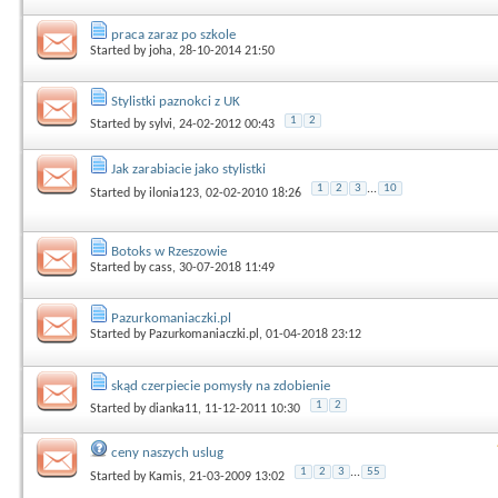
praca zaraz po szkole
Started by
joha
, 28-10-2014 21:50
Stylistki paznokci z UK
1
2
Started by
sylvi
, 24-02-2012 00:43
Jak zarabiacie jako stylistki
1
2
3
...
10
Started by
ilonia123
, 02-02-2010 18:26
Botoks w Rzeszowie
Started by
cass
, 30-07-2018 11:49
Pazurkomaniaczki.pl
Started by
Pazurkomaniaczki.pl
, 01-04-2018 23:12
skąd czerpiecie pomysły na zdobienie
1
2
Started by
dianka11
, 11-12-2011 10:30
ceny naszych uslug
1
2
3
...
55
Started by
Kamis
, 21-03-2009 13:02