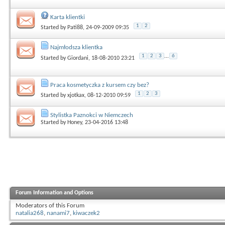
Karta klientki
1
2
Started by
Pati88
, 24-09-2009 09:35
Najmłodsza klientka
1
2
3
...
6
Started by
Giordani
, 18-08-2010 23:21
Praca kosmetyczka z kursem czy bez?
1
2
3
Started by
xjotkax
, 08-12-2010 09:59
Stylistka Paznokci w Niemczech
Started by
Honey
, 23-04-2016 13:48
Forum Information and Options
Moderators of this Forum
natalia268
,
nanami7
,
kiwaczek2