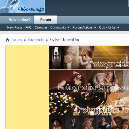
What's New?
Forum
New Posts
FAQ
Calendar
Community
Forum Actions
Quick Links
Forum
Paznokcie
Stylistki, klientki itp